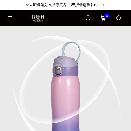
🎉立即邀請好友🎉享商品【85折優惠券】👉
0