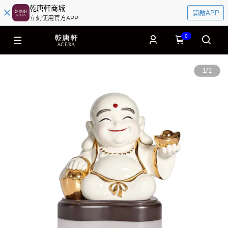
乾唐軒商城
開啟APP
立刻使用官方APP
0
1
/
1