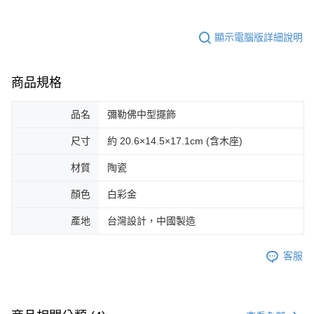
顯示電腦版詳細說明
商品規格
品名
彌勒佛中型擺飾
尺寸
約 20.6×14.5×17.1cm (含木座)
材質
陶瓷
顏色
白彩金
產地
台灣設計，中國製造
客服