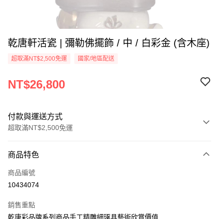
乾唐軒活瓷 | 彌勒佛擺飾 / 中 / 白彩金 (含木座)
超取滿NT$2,500免運
國家/地區配送
NT$26,800
付款與運送方式
超取滿NT$2,500免運
付款方式
商品特色
信用卡一次付款
商品編號
信用卡分期付款
10434074
3 期 0 利率 每期
NT$8,933
21家銀行
銷售重點
6 期 0 利率 每期
NT$4,466
21家銀行
合作金庫商業銀行
第一商業銀行
乾唐彩品牌系列商品手工精雕細琢具藝術欣賞價值