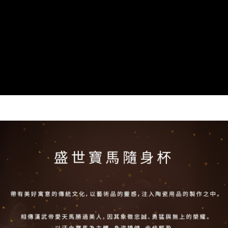
4.訂單成立30分鐘內，如未前往確認交易或遇審核未通過，訂單將自動取
１．簡單：不需註冊會員、不需綁卡、不需儲值。
「Hami Point」為中華電信所提供之點數服務，可於會員專區綁定中華電信
消。如遇「轉專審核」未通過狀況，表示未達大哥付你分期系統評分，恕無
２．便利：只要手機號碼，簡訊認證，即可結帳。
ATM付款
會員帳號後，即可在購物車使用 Hami Point 折抵消費金額 (1點等於1元)。
法說明評估內容。
３．安心：先確認商品／服務後，再付款。
【繳款方式說明】
貨到付款
1.分期款項不併入電信帳單，「大哥付你分期」於每月結算日後寄送繳費提
【「AFTEE先享後付」結帳流程】
醒簡訊。
１．於結帳方式選擇「AFTEE先享後付」後，將跳轉至「AFTEE先享後付」
2.透過簡訊連結打開帳單後，可選擇「超商條碼／台灣大直營門市／銀行轉
結帳頁面，進行簡訊認證並確認金額後，即可完成結帳。
運送方式
帳／街口支付／iPASS MONEY」等通路繳費。
２．訂單成立數日內，您將收到繳費通知簡訊。
7-11取貨(快速到店)，2件以上商品，請改選其他配送方式
３．收到繳費通知簡訊後14天內，點擊此簡訊中的連結，可透過四大超商／
【注意事項】
ATM／網路銀行／等多元方式進行付款，方視為交易完成。
每筆NT$95，滿NT$2,500(含以上)免運費
1.本服務係由「台灣大哥大股份有限公司」（以下簡稱本公司）所提供，讓
※ 請注意：結帳手續完成當下不需立刻繳費，但若您需要取消訂單，請聯絡
用戶於交易時，得透過本服務購買商品或服務，並由商店將買賣／分期付款
購買商品的店家。未經商家同意取消之訂單仍視為有效，需透過AFTEE先享
郵局或黑貓宅急便寄出
買賣價金債權讓與本公司後，依約使用本公司帳單繳交帳款。
後付繳納相關費用。
2.基於同意付款使用「大哥付你分期」之契約關係目的，商店將以您的個人
每筆NT$150，滿NT$2,500(含以上)免運費
※ 交易是否成功請以「AFTEE先享後付 」之結帳頁面顯示為準，若有關於
資料（包含姓名、電話或地址）提供予台灣大哥大進項蒐集、處理及利用，
是否繳費成功／繳費後需取消欲退款等相關疑問，請聯繫「AFTEE先享後付
由本公司與您本人進行分期帳單所需資料之確認、核對及更正。
宅配-外島
客戶支援中心」
https://netprotections.freshdesk.com/support/home
3.完整用戶服務條款，請詳閱以下連結：
https://oppay.tw/userRule
每筆NT$250，滿NT$2,500(含以上)免運費
【注意事項】
１．透過由恩沛科技股份有限公司提供之「AFTEE先享後付」服務完成之交
貨到付款
易，需依本服務之必要範圍內提供個人資料，並將交易相關給付款項請求債
每筆NT$150，滿NT$2,500(含以上)免運費
權轉讓予恩沛科技股份有限公司。
２．關於個人資料處理事宜，請瀏覽以下網址：
https://aftee.tw/terms/#terms3
海外配送
查看運費
３．未成年的使用者請事先徵得法定代理人或監護人之同意方可使用
「AFTEE先享後付」，若未經同意申辦者引起之損失，本公司不負相關責
順豐速運(香港/澳門)
查看運費