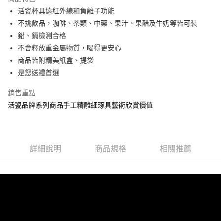
6 期 0 利率 每期
NT$600
21家銀行
合作金庫商業銀行
第一商業銀行
活瓷杯具遠紅外線和負離子功能
華南商業銀行
彰化商業銀行
12 期 0 利率 每期
NT$300
21家銀行
合作金庫商業銀行
第一商業銀行
不挑飲品，咖啡、茶類、中藥、果汁、果醋及牛奶等皆可裝
上海商業儲蓄銀行
台北富邦商業銀行
華南商業銀行
彰化商業銀行
合作金庫商業銀行
第一商業銀行
LINE Pay
國泰世華商業銀行
兆豐國際商業銀行
鉛、鎘檢測合格
上海商業儲蓄銀行
台北富邦商業銀行
華南商業銀行
彰化商業銀行
臺灣中小企業銀行
台中商業銀行
不會釋放重金屬物質，喝得更安心
國泰世華商業銀行
兆豐國際商業銀行
Apple Pay
上海商業儲蓄銀行
台北富邦商業銀行
匯豐（台灣）商業銀行
華泰商業銀行
臺灣中小企業銀行
台中商業銀行
商品皆附精美紙盒、提袋
國泰世華商業銀行
兆豐國際商業銀行
聯邦商業銀行
遠東國際商業銀行
匯豐（台灣）商業銀行
華泰商業銀行
街口支付
是您送禮首選
臺灣中小企業銀行
台中商業銀行
元大商業銀行
永豐商業銀行
聯邦商業銀行
遠東國際商業銀行
匯豐（台灣）商業銀行
華泰商業銀行
玉山商業銀行
星展（台灣）商業銀行
悠遊付
元大商業銀行
永豐商業銀行
銷售重點
聯邦商業銀行
遠東國際商業銀行
台新國際商業銀行
中國信託商業銀行
玉山商業銀行
星展（台灣）商業銀行
活瓷品牌系列商品手工精雕細琢具藝術欣賞價值
元大商業銀行
永豐商業銀行
台灣樂天信用卡公司
Google Pay
台新國際商業銀行
中國信託商業銀行
玉山商業銀行
星展（台灣）商業銀行
台灣樂天信用卡公司
台新國際商業銀行
中國信託商業銀行
全盈+PAY
台灣樂天信用卡公司
大哥付你分期
詳細說明
商品規格
相關推薦
相關說明
【大哥付你分期使用說明】
AFTEE先享後付
1.本服務由台灣大哥大提供，台灣大哥大用戶可立即使用無須另外申請。
2.付款方式選擇「大哥付你分期」，訂單成立後會自動跳轉到大哥付的交易
相關說明
流程，驗證手機門號後，選擇欲分期的期數、繳款截止日，確認付款後即完
【關於「AFTEE先享後付」】
成交易。
Hami Point
AFTEE先享後付是「在收到商品之後才付款」的支付方式。 讓您購物簡單
3.實際核准額度、可分期數及費用金額請依後續交易確認頁面所載為準。
便利好安心！
相關說明