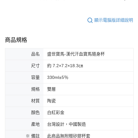
顯示電腦版詳細說明
商品規格
品名
盛世寶馬-漢代汗血寶馬隨身杯
尺寸
約 7.2×7.2×18.3㎝
容量
330ml±5％
規格
雙層
材質
陶瓷
顏色
白紅彩金
產地
台灣設計，中國製造
※ 備註
此商品無附贈矽膠杯套