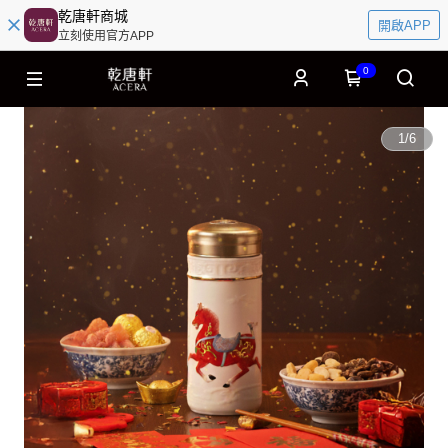
乾唐軒商城
開啟APP
立刻使用官方APP
0
1
/
6