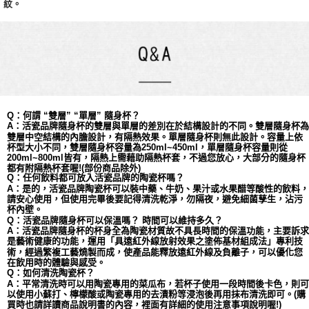
紋。
Q：何謂 “雙層” “單層” 隨身杯？
A：活瓷品牌隨身杯的雙層與單層的差別在於結構設計的不同。雙層隨身杯為
依
雙層中空結構的內膽設計，有隔熱效果。單層隨身杯則無此設計。容量上
杯型大小不同，
雙層
隨身杯容量為
250ml~450ml，單層隨身杯容量則從
200ml~800ml皆有，隔熱上需藉助隔熱杯套，不過您放心，大部分的隨身杯
都有附隔熱杯套喔!(部份商品除外)
Q：任何飲料都可放入活瓷品牌的陶瓷杯嗎？
A：是的，活瓷品牌陶瓷杯可以裝中藥、牛奶、果汁或水果醋等酸性的飲料，
請安心使用，但使用完畢後要記得清洗乾淨，勿隔夜，避免細菌孳生，沾污
杯內壁。
Q：活瓷品牌隨身杯可以保溫嗎？ 時間可以維持多久？
A：活瓷品牌隨身杯的杯身全為陶瓷材質故不具長時間的保溫功能，主要訴求
是藝術健康的功能，運用「具遠紅外線放射效果之塗佈基材組成法」專利技
術，經過繁複工藝燒製而成，使產品能釋放遠紅外線及負離子，可以優化您
在飲用時的體驗與感受。
Q：如何清洗陶瓷杯？
A：平常清洗時可以用陶瓷專用的菜瓜布，若杯子使用一段時間後卡色，則可
以使用小蘇打、檸檬酸或陶瓷專用的去漬粉等浸泡後再用抹布清洗即可。(購
買時也請詳讀商品說明書的內容，裡面有詳細的使用注意事項說明喔!)