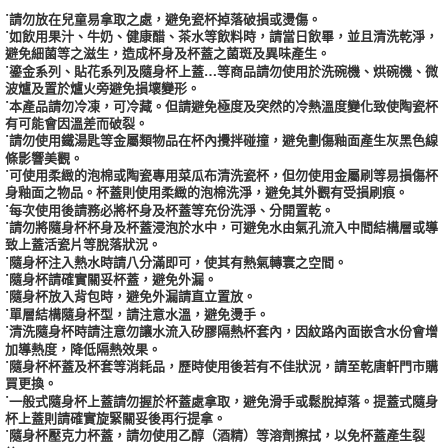
˙請勿放在兒童易拿取之處，避免瓷杯掉落破損或燙傷。
˙如飲用果汁、牛奶、健康醋、茶水等飲料時，請當日飲畢，並且清洗乾淨，
避免細菌等之滋生，造成杯身及杯蓋之菌斑及異味產生。
˙鎏金系列、貼花系列及隨身杯上蓋…等商品請勿使用於洗碗機、烘碗機、微
波爐及置於爐火旁避免損壞變形。
˙本產品請勿冷凍，可冷藏。但請避免極度及突然的冷熱溫度變化致使陶瓷杯
有可能會因溫差而破裂。
˙請勿使用鐵湯匙等金屬類物品在杯內攪拌碰撞，避免劃傷釉面產生灰黑色線
條影響美觀。
˙可使用柔緻的泡棉或陶瓷專用菜瓜布清洗瓷杯，但勿使用金屬刷等易損傷杯
身釉面之物品。杯蓋則使用柔緻的泡棉洗淨，避免其外觀有受損刷痕。
˙每次使用後請務必將杯身及杯蓋等充份洗淨、分開置乾。
˙請勿將隨身杯杯身及杯蓋浸泡於水中，可避免水由氣孔流入中間結構層或導
致上蓋活瓷片等脫落狀況。
˙隨身杯注入熱水時請八分滿即可，使其有熱氣轉寰之空間。
˙隨身杯請確實關妥杯蓋，避免外漏。
˙隨身杯放入背包時，避免外漏請直立置放。
˙單層結構隨身杯型，請注意水溫，避免燙手。
˙清洗隨身杯時請注意勿讓水流入矽膠隔熱杯套內，因紋路內面嵌含水份會增
加導熱度，降低隔熱效果。
˙隨身杯杯蓋及杯套等消耗品，歷時使用後若有不佳狀況，請至乾唐軒門市購
買更換。
˙一般式隨身杯上蓋請勿握於杯蓋處拿取，避免滑手或鬆脫掉落。提蓋式隨身
杯上蓋則請確實旋緊關妥後再行提拿。
˙隨身杯壓克力杯蓋，請勿使用乙醇（酒精）等溶劑擦拭，以免杯蓋產生裂