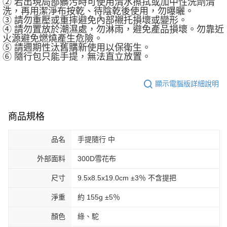
② 若出現局部髒污時可使用清水擦拭或加中性洗劑清
洗，再用潔淨布按乾、待陰乾後使用，勿曝曬。
③ 請勿重壓或重摔避免內部襯托損壞或變形。
④ 請勿置放於潮濕處，勿淋雨，避免產品損壞。勿靠近
火源避免燃燒產生危險。
⑤ 請週期性汰舊購新使用以保衛生。
⑥ 隨行包只能手提，無法直立放置。
顯示電腦版詳細說明
商品規格
品名
手提隨行 中
外部面料
300D雪花布
尺寸
9.5x8.5x19.0cm ±3％ 不含提把
淨重
約 155g ±5％
顏色
綠、駝