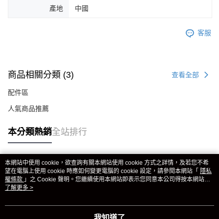
產地
中國
客服
商品相關分類 (3)
查看全部
配件區
人氣商品推薦
本分類熱銷
全站排行
本網站中使用 cookie，欲查詢有關本網站使用 cookie 方式之詳情，及若您不希
熱門標籤
望在電腦上使用 cookie 時應如何變更電腦的 cookie 設定，請參閱本網站「
隱私
權條款
」之 Cookie 聲明。您繼續使用本網站即表示您同意本公司得按本網站使
用條款之 Cookie 聲明使用 cookie。
了解更多 >
我知道了