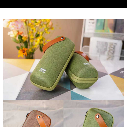
Hami Point
AFTEE先享後付是「在收到商品之後才付款」的支付方式。 讓您購物簡單
3.實際核准額度、可分期數及費用金額請依後續交易確認頁面所載為準。
便利好安心！
相關說明
4.訂單成立30分鐘內，如未前往確認交易或遇審核未通過，訂單將自動取
１．簡單：不需註冊會員、不需綁卡、不需儲值。
「Hami Point」為中華電信所提供之點數服務，可於會員專區綁定中華電信
消。如遇「轉專審核」未通過狀況，表示未達大哥付你分期系統評分，恕無
２．便利：只要手機號碼，簡訊認證，即可結帳。
ATM付款
會員帳號後，即可在購物車使用 Hami Point 折抵消費金額 (1點等於1元)。
法說明評估內容。
３．安心：先確認商品／服務後，再付款。
【繳款方式說明】
貨到付款
1.分期款項不併入電信帳單，「大哥付你分期」於每月結算日後寄送繳費提
【「AFTEE先享後付」結帳流程】
醒簡訊。
１．於結帳方式選擇「AFTEE先享後付」後，將跳轉至「AFTEE先享後付」
2.透過簡訊連結打開帳單後，可選擇「超商條碼／台灣大直營門市／銀行轉
結帳頁面，進行簡訊認證並確認金額後，即可完成結帳。
運送方式
帳／街口支付／iPASS MONEY」等通路繳費。
２．訂單成立數日內，您將收到繳費通知簡訊。
7-11取貨(快速到店)，2件以上商品，請改選其他配送方式
３．收到繳費通知簡訊後14天內，點擊此簡訊中的連結，可透過四大超商／
【注意事項】
ATM／網路銀行／等多元方式進行付款，方視為交易完成。
每筆NT$95，滿NT$2,500(含以上)免運費
1.本服務係由「台灣大哥大股份有限公司」（以下簡稱本公司）所提供，讓
※ 請注意：結帳手續完成當下不需立刻繳費，但若您需要取消訂單，請聯絡
用戶於交易時，得透過本服務購買商品或服務，並由商店將買賣／分期付款
購買商品的店家。未經商家同意取消之訂單仍視為有效，需透過AFTEE先享
郵局或黑貓宅急便寄出
買賣價金債權讓與本公司後，依約使用本公司帳單繳交帳款。
後付繳納相關費用。
2.基於同意付款使用「大哥付你分期」之契約關係目的，商店將以您的個人
每筆NT$150，滿NT$2,500(含以上)免運費
※ 交易是否成功請以「AFTEE先享後付 」之結帳頁面顯示為準，若有關於
資料（包含姓名、電話或地址）提供予台灣大哥大進項蒐集、處理及利用，
是否繳費成功／繳費後需取消欲退款等相關疑問，請聯繫「AFTEE先享後付
由本公司與您本人進行分期帳單所需資料之確認、核對及更正。
宅配-外島
客戶支援中心」
https://netprotections.freshdesk.com/support/home
3.完整用戶服務條款，請詳閱以下連結：
https://oppay.tw/userRule
每筆NT$250，滿NT$2,500(含以上)免運費
【注意事項】
１．透過由恩沛科技股份有限公司提供之「AFTEE先享後付」服務完成之交
貨到付款
易，需依本服務之必要範圍內提供個人資料，並將交易相關給付款項請求債
每筆NT$150，滿NT$2,500(含以上)免運費
權轉讓予恩沛科技股份有限公司。
２．關於個人資料處理事宜，請瀏覽以下網址：
https://aftee.tw/terms/#terms3
海外配送
查看運費