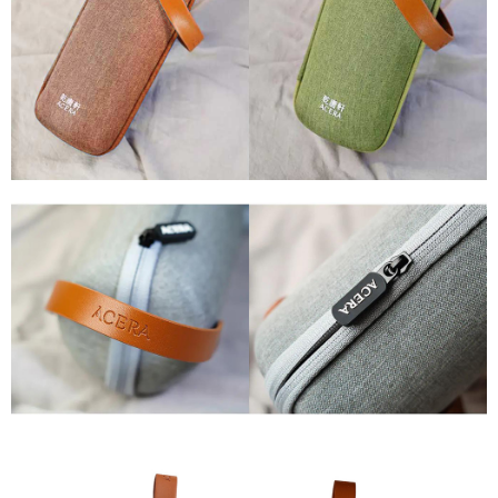
３．未成年的使用者請事先徵得法定代理人或監護人之同意方可使用
「AFTEE先享後付」，若未經同意申辦者引起之損失，本公司不負相關責
順豐速運(香港/澳門)
查看運費
任。
４．使用「AFTEE先享後付」時，將依據個別帳號之用戶狀況，依本公司即
時審查核予不同之上限額度；若仍有額度不足之情形，本公司將視審查結果
請求用戶進行身份認證。
５．嚴禁一人註冊多個帳號或使用他人資訊註冊。若發現惡意使用之情形，
恩沛科技股份有限公司將有權停止該用戶之使用額度並採取法律行動。