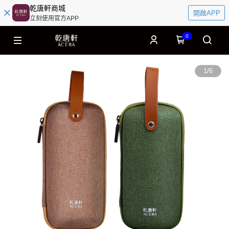
乾唐軒商城
開啟APP
立刻使用官方APP
0
1
/
6