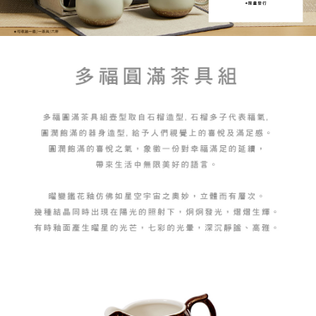
https://aftee.tw/terms/#terms3
海外配送
查看運費
３．未成年的使用者請事先徵得法定代理人或監護人之同意方可使用
「AFTEE先享後付」，若未經同意申辦者引起之損失，本公司不負相關責
順豐速運(香港/澳門)
查看運費
任。
４．使用「AFTEE先享後付」時，將依據個別帳號之用戶狀況，依本公司即
時審查核予不同之上限額度；若仍有額度不足之情形，本公司將視審查結果
請求用戶進行身份認證。
５．嚴禁一人註冊多個帳號或使用他人資訊註冊。若發現惡意使用之情形，
恩沛科技股份有限公司將有權停止該用戶之使用額度並採取法律行動。