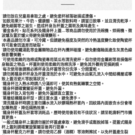
˙請勿放在兒童易拿取之處，避免瓷杯掉落破損或燙傷。
˙如飲用果汁、牛奶、健康醋、茶水等飲料時，請當日飲畢，並且清洗乾淨，
避免細菌等之滋生，造成杯身及杯蓋之菌斑及異味產生。
˙鎏金系列、貼花系列及隨身杯上蓋…等商品請勿使用於洗碗機、烘碗機、微
波爐及置於爐火旁避免損壞變形。
˙本產品請勿冷凍，可冷藏。但請避免極度及突然的冷熱溫度變化致使陶瓷杯
有可能會因溫差而破裂。
˙請勿使用鐵湯匙等金屬類物品在杯內攪拌碰撞，避免劃傷釉面產生灰黑色線
條影響美觀。
˙可使用柔緻的泡棉或陶瓷專用菜瓜布清洗瓷杯，但勿使用金屬刷等易損傷杯
身釉面之物品。杯蓋則使用柔緻的泡棉洗淨，避免其外觀有受損刷痕。
˙每次使用後請務必將杯身及杯蓋等充份洗淨、分開置乾。
˙請勿將隨身杯杯身及杯蓋浸泡於水中，可避免水由氣孔流入中間結構層或導
致上蓋活瓷片等脫落狀況。
˙隨身杯注入熱水時請八分滿即可，使其有熱氣轉寰之空間。
˙隨身杯請確實關妥杯蓋，避免外漏。
˙隨身杯放入背包時，避免外漏請直立置放。
˙單層結構隨身杯型，請注意水溫，避免燙手。
˙清洗隨身杯時請注意勿讓水流入矽膠隔熱杯套內，因紋路內面嵌含水份會增
加導熱度，降低隔熱效果。
˙隨身杯杯蓋及杯套等消耗品，歷時使用後若有不佳狀況，請至乾唐軒門市購
買更換。
˙一般式隨身杯上蓋請勿握於杯蓋處拿取，避免滑手或鬆脫掉落。提蓋式隨身
杯上蓋則請確實旋緊關妥後再行提拿。
˙隨身杯壓克力杯蓋，請勿使用乙醇（酒精）等溶劑擦拭，以免杯蓋產生裂