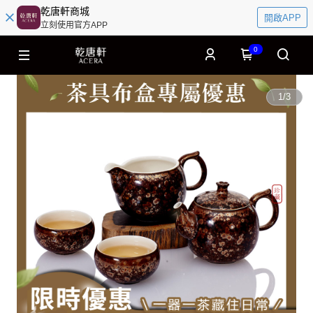
乾唐軒商城
開啟APP
立刻使用官方APP
0
1
/
3