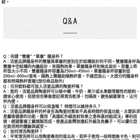
紋。
Q：何謂 “雙層” “單層” 隨身杯？
A：活瓷品牌隨身杯的雙層與單層的差別在於結構設計的不同。雙層隨身杯為
依
雙層中空結構的內膽設計，有隔熱效果。單層隨身杯則無此設計。容量上
杯型大小不同，
雙層
隨身杯容量為
250ml~450ml，單層隨身杯容量則從
200ml~800ml皆有，隔熱上需藉助隔熱杯套，不過您放心，大部分的隨身杯
都有附隔熱杯套喔!(部份商品除外)
Q：任何飲料都可放入活瓷品牌的陶瓷杯嗎？
A：是的，活瓷品牌陶瓷杯可以裝中藥、牛奶、果汁或水果醋等酸性的飲料，
請安心使用，但使用完畢後要記得清洗乾淨，勿隔夜，避免細菌孳生，沾污
杯內壁。
Q：活瓷品牌隨身杯可以保溫嗎？ 時間可以維持多久？
A：活瓷品牌隨身杯的杯身全為陶瓷材質故不具長時間的保溫功能，主要訴求
是藝術健康的功能，運用「具遠紅外線放射效果之塗佈基材組成法」專利技
術，經過繁複工藝燒製而成，使產品能釋放遠紅外線及負離子，可以優化您
在飲用時的體驗與感受。
Q：如何清洗陶瓷杯？
A：平常清洗時可以用陶瓷專用的菜瓜布，若杯子使用一段時間後卡色，則可