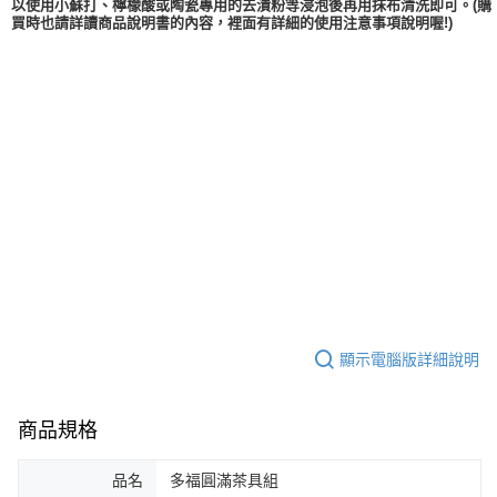
以使用小蘇打、檸檬酸或陶瓷專用的去漬粉等浸泡後再用抹布清洗即可。(購
買時也請詳讀商品說明書的內容，裡面有詳細的使用注意事項說明喔!)
顯示電腦版詳細說明
商品規格
品名
多福圓滿茶具組