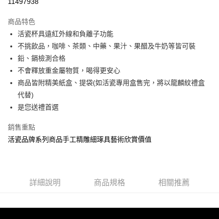
11497938
3 期 0 利率 每期
NT$3,306
21家銀行
商品特色
6 期 0 利率 每期
NT$1,653
21家銀行
合作金庫商業銀行
第一商業銀行
活瓷杯具遠紅外線和負離子功能
華南商業銀行
彰化商業銀行
12 期 0 利率 每期
NT$826
21家銀行
合作金庫商業銀行
第一商業銀行
不挑飲品，咖啡、茶類、中藥、果汁、果醋及牛奶等皆可裝
上海商業儲蓄銀行
台北富邦商業銀行
華南商業銀行
彰化商業銀行
合作金庫商業銀行
第一商業銀行
LINE Pay
國泰世華商業銀行
兆豐國際商業銀行
鉛、鎘檢測合格
上海商業儲蓄銀行
台北富邦商業銀行
華南商業銀行
彰化商業銀行
臺灣中小企業銀行
台中商業銀行
不會釋放重金屬物質，喝得更安心
國泰世華商業銀行
兆豐國際商業銀行
Apple Pay
上海商業儲蓄銀行
台北富邦商業銀行
匯豐（台灣）商業銀行
華泰商業銀行
臺灣中小企業銀行
台中商業銀行
商品皆附精美紙盒、提袋(如活瓷專用盒售完，將以龍麟紋禮盒
國泰世華商業銀行
兆豐國際商業銀行
聯邦商業銀行
遠東國際商業銀行
匯豐（台灣）商業銀行
華泰商業銀行
街口支付
代替)
臺灣中小企業銀行
台中商業銀行
元大商業銀行
永豐商業銀行
聯邦商業銀行
遠東國際商業銀行
匯豐（台灣）商業銀行
華泰商業銀行
是您送禮首選
玉山商業銀行
星展（台灣）商業銀行
悠遊付
元大商業銀行
永豐商業銀行
聯邦商業銀行
遠東國際商業銀行
台新國際商業銀行
中國信託商業銀行
玉山商業銀行
星展（台灣）商業銀行
銷售重點
元大商業銀行
永豐商業銀行
台灣樂天信用卡公司
Google Pay
台新國際商業銀行
中國信託商業銀行
玉山商業銀行
星展（台灣）商業銀行
活瓷品牌系列商品手工精雕細琢具藝術欣賞價值
台灣樂天信用卡公司
台新國際商業銀行
中國信託商業銀行
全盈+PAY
台灣樂天信用卡公司
大哥付你分期
相關說明
詳細說明
商品規格
相關推薦
【大哥付你分期使用說明】
AFTEE先享後付
1.本服務由台灣大哥大提供，台灣大哥大用戶可立即使用無須另外申請。
2.付款方式選擇「大哥付你分期」，訂單成立後會自動跳轉到大哥付的交易
相關說明
流程，驗證手機門號後，選擇欲分期的期數、繳款截止日，確認付款後即完