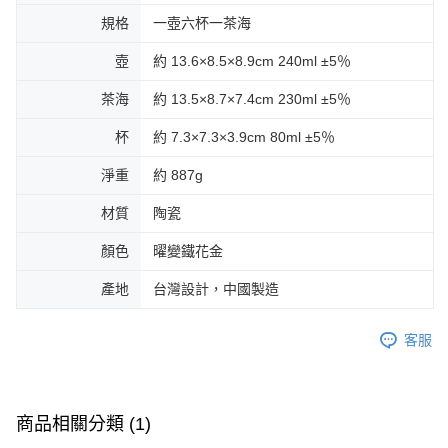
規格
一壺六杯一茶海
壺
約 13.6×8.5×8.9cm 240ml ±5％
茶海
約 13.5×8.7×7.4cm 230ml ±5％
杯
約 7.3×7.3×3.9cm 80ml ±5％
淨重
約 887g
材質
陶瓷
顏色
曜變鐵花金
產地
台灣設計，中國製造
客服
商品相關分類 (1)