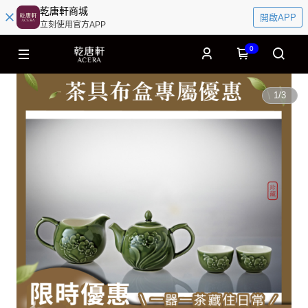
乾唐軒商城
開啟APP
立刻使用官方APP
0
1
/
3