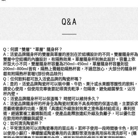
Q：何謂 “雙層” “單層” 隨身杯？
A：活瓷品牌隨身杯的雙層與單層的差別在於結構設計的不同。雙層隨身杯為
依
雙層中空結構的內膽設計，有隔熱效果。單層隨身杯則無此設計。容量上
杯型大小不同，
雙層
隨身杯容量為
250ml~450ml，單層隨身杯容量則從
200ml~800ml皆有，隔熱上需藉助隔熱杯套，不過您放心，大部分的隨身杯
都有附隔熱杯套喔!(部份商品除外)
Q：任何飲料都可放入活瓷品牌的陶瓷杯嗎？
A：是的，活瓷品牌陶瓷杯可以裝中藥、牛奶、果汁或水果醋等酸性的飲料，
請安心使用，但使用完畢後要記得清洗乾淨，勿隔夜，避免細菌孳生，沾污
杯內壁。
Q：活瓷品牌隨身杯可以保溫嗎？ 時間可以維持多久？
A：活瓷品牌隨身杯的杯身全為陶瓷材質故不具長時間的保溫功能，主要訴求
是藝術健康的功能，運用「具遠紅外線放射效果之塗佈基材組成法」專利技
術，經過繁複工藝燒製而成，使產品能釋放遠紅外線及負離子，可以優化您
在飲用時的體驗與感受。
Q：如何清洗陶瓷杯？
A：平常清洗時可以用陶瓷專用的菜瓜布，若杯子使用一段時間後卡色，則可
以使用小蘇打、檸檬酸或陶瓷專用的去漬粉等浸泡後再用抹布清洗即可。(購
買時也請詳讀商品說明書的內容，裡面有詳細的使用注意事項說明喔!)