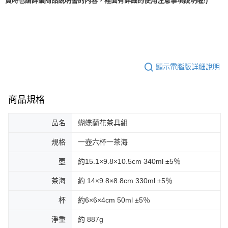
顯示電腦版詳細說明
商品規格
品名
蝴蝶蘭花茶具組
規格
一壺六杯一茶海
壺
約15.1×9.8×10.5cm 340ml ±5％
茶海
約 14×9.8×8.8cm 330ml ±5％
杯
約6×6×4cm 50ml ±5％
淨重
約 887g