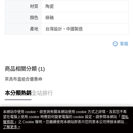
材質
陶瓷
顏色
綠釉
產地
台灣設計，中國製造
客服
商品相關分類 (1)
茶具布盒組合優惠🧰
本分類熱銷
全站排行
本網站中使用 cookie，欲查詢有關本網站使用 cookie 方式之詳情，及若您不希
熱門標籤
望在電腦上使用 cookie 時應如何變更電腦的 cookie 設定，請參閱本網站「
隱私
權條款
」之 Cookie 聲明。您繼續使用本網站即表示您同意本公司得按本網站使
用條款之 Cookie 聲明使用 cookie。
了解更多 >