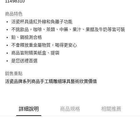
11498310
3 期 0 利率 每期
NT$1,994
21家銀行
商品特色
6 期 0 利率 每期
NT$997
21家銀行
合作金庫商業銀行
第一商業銀行
活瓷杯具遠紅外線和負離子功能
華南商業銀行
彰化商業銀行
12 期 0 利率 每期
NT$498
21家銀行
合作金庫商業銀行
第一商業銀行
不挑飲品，咖啡、茶類、中藥、果汁、果醋及牛奶等皆可裝
上海商業儲蓄銀行
台北富邦商業銀行
華南商業銀行
彰化商業銀行
合作金庫商業銀行
第一商業銀行
LINE Pay
國泰世華商業銀行
兆豐國際商業銀行
鉛、鎘檢測合格
上海商業儲蓄銀行
台北富邦商業銀行
華南商業銀行
彰化商業銀行
臺灣中小企業銀行
台中商業銀行
不會釋放重金屬物質，喝得更安心
國泰世華商業銀行
兆豐國際商業銀行
Apple Pay
上海商業儲蓄銀行
台北富邦商業銀行
匯豐（台灣）商業銀行
華泰商業銀行
臺灣中小企業銀行
台中商業銀行
商品皆附精美紙盒、提袋
國泰世華商業銀行
兆豐國際商業銀行
聯邦商業銀行
遠東國際商業銀行
匯豐（台灣）商業銀行
華泰商業銀行
街口支付
是您送禮首選
臺灣中小企業銀行
台中商業銀行
元大商業銀行
永豐商業銀行
聯邦商業銀行
遠東國際商業銀行
匯豐（台灣）商業銀行
華泰商業銀行
玉山商業銀行
星展（台灣）商業銀行
悠遊付
元大商業銀行
永豐商業銀行
銷售重點
聯邦商業銀行
遠東國際商業銀行
台新國際商業銀行
中國信託商業銀行
玉山商業銀行
星展（台灣）商業銀行
活瓷品牌系列商品手工精雕細琢具藝術欣賞價值
元大商業銀行
永豐商業銀行
台灣樂天信用卡公司
Google Pay
台新國際商業銀行
中國信託商業銀行
玉山商業銀行
星展（台灣）商業銀行
台灣樂天信用卡公司
台新國際商業銀行
中國信託商業銀行
全盈+PAY
台灣樂天信用卡公司
大哥付你分期
詳細說明
商品規格
相關推薦
相關說明
【大哥付你分期使用說明】
AFTEE先享後付
1.本服務由台灣大哥大提供，台灣大哥大用戶可立即使用無須另外申請。
2.付款方式選擇「大哥付你分期」，訂單成立後會自動跳轉到大哥付的交易
相關說明
流程，驗證手機門號後，選擇欲分期的期數、繳款截止日，確認付款後即完