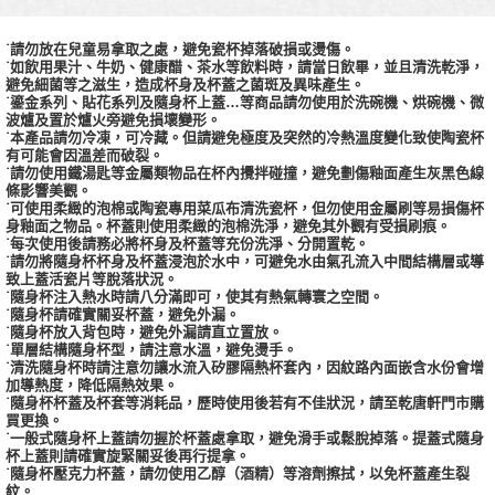
˙請勿放在兒童易拿取之處，避免瓷杯掉落破損或燙傷。
˙如飲用果汁、牛奶、健康醋、茶水等飲料時，請當日飲畢，並且清洗乾淨，
避免細菌等之滋生，造成杯身及杯蓋之菌斑及異味產生。
˙鎏金系列、貼花系列及隨身杯上蓋…等商品請勿使用於洗碗機、烘碗機、微
波爐及置於爐火旁避免損壞變形。
˙本產品請勿冷凍，可冷藏。但請避免極度及突然的冷熱溫度變化致使陶瓷杯
有可能會因溫差而破裂。
˙請勿使用鐵湯匙等金屬類物品在杯內攪拌碰撞，避免劃傷釉面產生灰黑色線
條影響美觀。
˙可使用柔緻的泡棉或陶瓷專用菜瓜布清洗瓷杯，但勿使用金屬刷等易損傷杯
身釉面之物品。杯蓋則使用柔緻的泡棉洗淨，避免其外觀有受損刷痕。
˙每次使用後請務必將杯身及杯蓋等充份洗淨、分開置乾。
˙請勿將隨身杯杯身及杯蓋浸泡於水中，可避免水由氣孔流入中間結構層或導
致上蓋活瓷片等脫落狀況。
˙隨身杯注入熱水時請八分滿即可，使其有熱氣轉寰之空間。
˙隨身杯請確實關妥杯蓋，避免外漏。
˙隨身杯放入背包時，避免外漏請直立置放。
˙單層結構隨身杯型，請注意水溫，避免燙手。
˙清洗隨身杯時請注意勿讓水流入矽膠隔熱杯套內，因紋路內面嵌含水份會增
加導熱度，降低隔熱效果。
˙隨身杯杯蓋及杯套等消耗品，歷時使用後若有不佳狀況，請至乾唐軒門市購
買更換。
˙一般式隨身杯上蓋請勿握於杯蓋處拿取，避免滑手或鬆脫掉落。提蓋式隨身
杯上蓋則請確實旋緊關妥後再行提拿。
˙隨身杯壓克力杯蓋，請勿使用乙醇（酒精）等溶劑擦拭，以免杯蓋產生裂
紋。