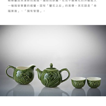
https://aftee.tw/terms/#terms3
海外配送
查看運費
３．未成年的使用者請事先徵得法定代理人或監護人之同意方可使用
「AFTEE先享後付」，若未經同意申辦者引起之損失，本公司不負相關責
順豐速運(香港/澳門)
查看運費
任。
４．使用「AFTEE先享後付」時，將依據個別帳號之用戶狀況，依本公司即
時審查核予不同之上限額度；若仍有額度不足之情形，本公司將視審查結果
請求用戶進行身份認證。
５．嚴禁一人註冊多個帳號或使用他人資訊註冊。若發現惡意使用之情形，
恩沛科技股份有限公司將有權停止該用戶之使用額度並採取法律行動。