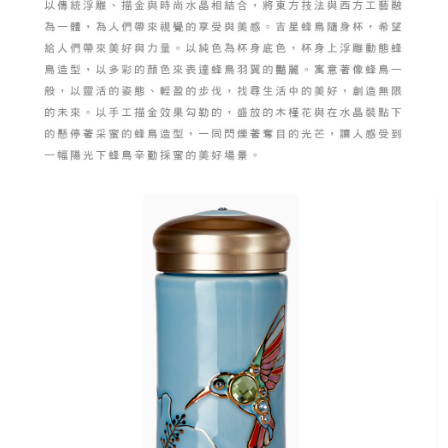
易，需依本服務之必要範圍內提供個人資料，並將交易相關給付款項請求債
每筆NT$150，滿NT$2,500(含以上)免運費
權轉讓予恩沛科技股份有限公司。
２．關於個人資料處理事宜，請瀏覽以下網址：
https://aftee.tw/terms/#terms3
海外配送
查看運費
３．未成年的使用者請事先徵得法定代理人或監護人之同意方可使用
「AFTEE先享後付」，若未經同意申辦者引起之損失，本公司不負相關責
順豐速運(香港/澳門)
查看運費
任。
４．使用「AFTEE先享後付」時，將依據個別帳號之用戶狀況，依本公司即
時審查核予不同之上限額度；若仍有額度不足之情形，本公司將視審查結果
請求用戶進行身份認證。
５．嚴禁一人註冊多個帳號或使用他人資訊註冊。若發現惡意使用之情形，
恩沛科技股份有限公司將有權停止該用戶之使用額度並採取法律行動。