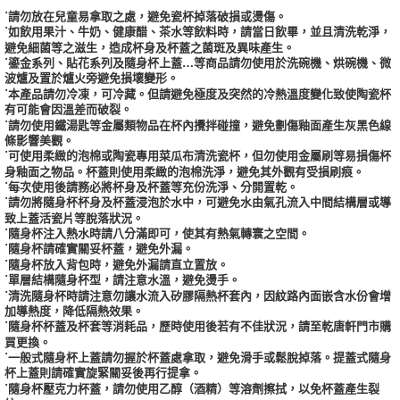
˙請勿放在兒童易拿取之處，避免瓷杯掉落破損或燙傷。
˙如飲用果汁、牛奶、健康醋、茶水等飲料時，請當日飲畢，並且清洗乾淨，
避免細菌等之滋生，造成杯身及杯蓋之菌斑及異味產生。
˙鎏金系列、貼花系列及隨身杯上蓋…等商品請勿使用於洗碗機、烘碗機、微
波爐及置於爐火旁避免損壞變形。
˙本產品請勿冷凍，可冷藏。但請避免極度及突然的冷熱溫度變化致使陶瓷杯
有可能會因溫差而破裂。
˙請勿使用鐵湯匙等金屬類物品在杯內攪拌碰撞，避免劃傷釉面產生灰黑色線
條影響美觀。
˙可使用柔緻的泡棉或陶瓷專用菜瓜布清洗瓷杯，但勿使用金屬刷等易損傷杯
身釉面之物品。杯蓋則使用柔緻的泡棉洗淨，避免其外觀有受損刷痕。
˙每次使用後請務必將杯身及杯蓋等充份洗淨、分開置乾。
˙請勿將隨身杯杯身及杯蓋浸泡於水中，可避免水由氣孔流入中間結構層或導
致上蓋活瓷片等脫落狀況。
˙隨身杯注入熱水時請八分滿即可，使其有熱氣轉寰之空間。
˙隨身杯請確實關妥杯蓋，避免外漏。
˙隨身杯放入背包時，避免外漏請直立置放。
˙單層結構隨身杯型，請注意水溫，避免燙手。
˙清洗隨身杯時請注意勿讓水流入矽膠隔熱杯套內，因紋路內面嵌含水份會增
加導熱度，降低隔熱效果。
˙隨身杯杯蓋及杯套等消耗品，歷時使用後若有不佳狀況，請至乾唐軒門市購
買更換。
˙一般式隨身杯上蓋請勿握於杯蓋處拿取，避免滑手或鬆脫掉落。提蓋式隨身
杯上蓋則請確實旋緊關妥後再行提拿。
˙隨身杯壓克力杯蓋，請勿使用乙醇（酒精）等溶劑擦拭，以免杯蓋產生裂