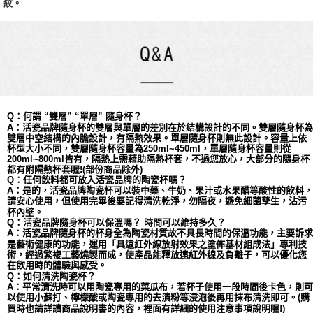
紋。
Q：何謂 “雙層” “單層” 隨身杯？
A：活瓷品牌隨身杯的雙層與單層的差別在於結構設計的不同。雙層隨身杯為
依
雙層中空結構的內膽設計，有隔熱效果。單層隨身杯則無此設計。容量上
杯型大小不同，
雙層
隨身杯容量為
250ml~450ml，單層隨身杯容量則從
200ml~800ml皆有，隔熱上需藉助隔熱杯套，不過您放心，大部分的隨身杯
都有附隔熱杯套喔!(部份商品除外)
Q：任何飲料都可放入活瓷品牌的陶瓷杯嗎？
A：是的，活瓷品牌陶瓷杯可以裝中藥、牛奶、果汁或水果醋等酸性的飲料，
請安心使用，但使用完畢後要記得清洗乾淨，勿隔夜，避免細菌孳生，沾污
杯內壁。
Q：活瓷品牌隨身杯可以保溫嗎？ 時間可以維持多久？
A：活瓷品牌隨身杯的杯身全為陶瓷材質故不具長時間的保溫功能，主要訴求
是藝術健康的功能，運用「具遠紅外線放射效果之塗佈基材組成法」專利技
術，經過繁複工藝燒製而成，使產品能釋放遠紅外線及負離子，可以優化您
在飲用時的體驗與感受。
Q：如何清洗陶瓷杯？
A：平常清洗時可以用陶瓷專用的菜瓜布，若杯子使用一段時間後卡色，則可
以使用小蘇打、檸檬酸或陶瓷專用的去漬粉等浸泡後再用抹布清洗即可。(購
買時也請詳讀商品說明書的內容，裡面有詳細的使用注意事項說明喔!)