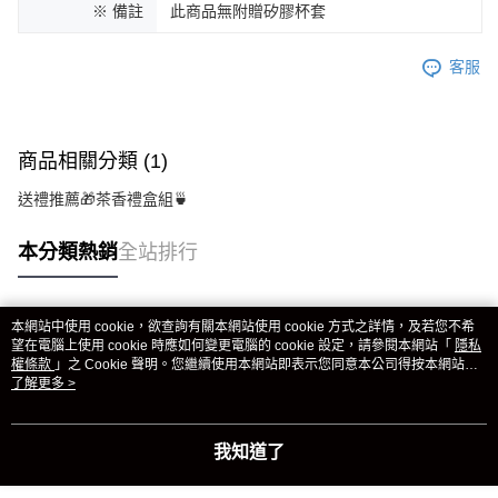
※ 備註
此商品無附贈矽膠杯套
客服
商品相關分類 (1)
送禮推薦🎁茶香禮盒組🍵
本分類熱銷
全站排行
本網站中使用 cookie，欲查詢有關本網站使用 cookie 方式之詳情，及若您不希
熱門標籤
望在電腦上使用 cookie 時應如何變更電腦的 cookie 設定，請參閱本網站「
隱私
權條款
」之 Cookie 聲明。您繼續使用本網站即表示您同意本公司得按本網站使
用條款之 Cookie 聲明使用 cookie。
了解更多 >
我知道了