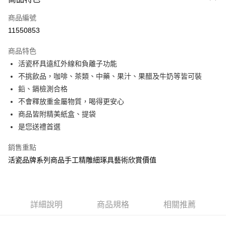
信用卡一次付款
商品編號
信用卡分期付款
11550853
3 期 0 利率 每期
NT$1,848
21家銀行
商品特色
6 期 0 利率 每期
NT$924
21家銀行
合作金庫商業銀行
第一商業銀行
活瓷杯具遠紅外線和負離子功能
華南商業銀行
彰化商業銀行
12 期 0 利率 每期
NT$462
21家銀行
合作金庫商業銀行
第一商業銀行
不挑飲品，咖啡、茶類、中藥、果汁、果醋及牛奶等皆可裝
上海商業儲蓄銀行
台北富邦商業銀行
華南商業銀行
彰化商業銀行
合作金庫商業銀行
第一商業銀行
LINE Pay
國泰世華商業銀行
兆豐國際商業銀行
鉛、鎘檢測合格
上海商業儲蓄銀行
台北富邦商業銀行
華南商業銀行
彰化商業銀行
臺灣中小企業銀行
台中商業銀行
不會釋放重金屬物質，喝得更安心
國泰世華商業銀行
兆豐國際商業銀行
Apple Pay
上海商業儲蓄銀行
台北富邦商業銀行
匯豐（台灣）商業銀行
華泰商業銀行
臺灣中小企業銀行
台中商業銀行
商品皆附精美紙盒、提袋
國泰世華商業銀行
兆豐國際商業銀行
聯邦商業銀行
遠東國際商業銀行
匯豐（台灣）商業銀行
華泰商業銀行
街口支付
是您送禮首選
臺灣中小企業銀行
台中商業銀行
元大商業銀行
永豐商業銀行
聯邦商業銀行
遠東國際商業銀行
匯豐（台灣）商業銀行
華泰商業銀行
玉山商業銀行
星展（台灣）商業銀行
悠遊付
元大商業銀行
永豐商業銀行
銷售重點
聯邦商業銀行
遠東國際商業銀行
台新國際商業銀行
中國信託商業銀行
玉山商業銀行
星展（台灣）商業銀行
活瓷品牌系列商品手工精雕細琢具藝術欣賞價值
元大商業銀行
永豐商業銀行
台灣樂天信用卡公司
Google Pay
台新國際商業銀行
中國信託商業銀行
玉山商業銀行
星展（台灣）商業銀行
台灣樂天信用卡公司
台新國際商業銀行
中國信託商業銀行
全盈+PAY
台灣樂天信用卡公司
大哥付你分期
詳細說明
商品規格
相關推薦
相關說明
【大哥付你分期使用說明】