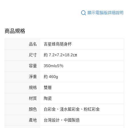
顯示電腦版詳細說明
商品規格
品名
吉星蜂鳥隨身杯
尺寸
約 7.2×7.2×18.2㎝
容量
350ml±5％
淨重
約 460g
規格
雙層
材質
陶瓷
顏色
白彩金、淺水藍彩金、粉紅彩金
產地
台灣設計，中國製造