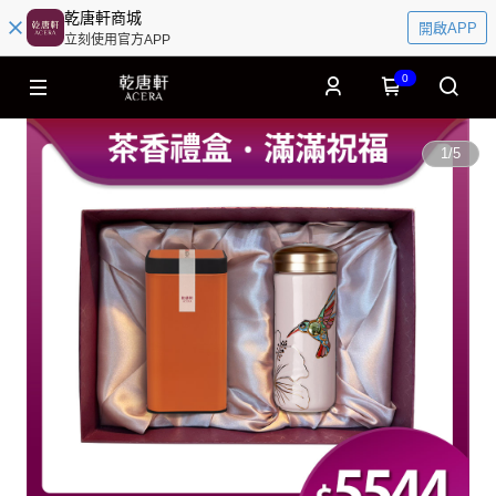
乾唐軒商城
開啟APP
立刻使用官方APP
0
1
/
5