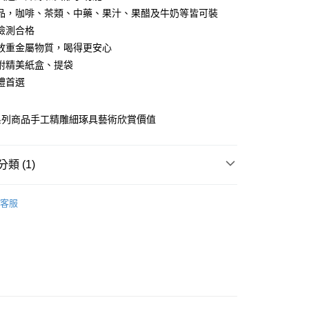
0 利率 每期
NT$513
21家銀行
庫商業銀行
第一商業銀行
品，咖啡、茶類、中藥、果汁、果醋及牛奶等皆可裝
業銀行
彰化商業銀行
 0 利率 每期
NT$256
21家銀行
檢測合格
庫商業銀行
第一商業銀行
業儲蓄銀行
台北富邦商業銀行
業銀行
彰化商業銀行
放重金屬物質，喝得更安心
庫商業銀行
第一商業銀行
華商業銀行
兆豐國際商業銀行
業儲蓄銀行
台北富邦商業銀行
附精美紙盒、提袋
業銀行
彰化商業銀行
小企業銀行
台中商業銀行
華商業銀行
兆豐國際商業銀行
業儲蓄銀行
台北富邦商業銀行
禮首選
台灣）商業銀行
華泰商業銀行
小企業銀行
台中商業銀行
華商業銀行
兆豐國際商業銀行
業銀行
遠東國際商業銀行
台灣）商業銀行
華泰商業銀行
小企業銀行
台中商業銀行
業銀行
永豐商業銀行
業銀行
遠東國際商業銀行
系列商品手工精雕細琢具藝術欣賞價值
台灣）商業銀行
華泰商業銀行
業銀行
星展（台灣）商業銀行
業銀行
永豐商業銀行
業銀行
遠東國際商業銀行
際商業銀行
中國信託商業銀行
業銀行
星展（台灣）商業銀行
業銀行
永豐商業銀行
天信用卡公司
y
際商業銀行
中國信託商業銀行
類 (1)
業銀行
星展（台灣）商業銀行
天信用卡公司
際商業銀行
中國信託商業銀行
茶香禮盒組🍵
天信用卡公司
客服
分期
你分期使用說明】
享後付
由台灣大哥大提供，台灣大哥大用戶可立即使用無須另外申請。
式選擇「大哥付你分期」，訂單成立後會自動跳轉到大哥付的交易
證手機門號後，選擇欲分期的期數、繳款截止日，確認付款後即
FTEE先享後付」】
t
。
先享後付是「在收到商品之後才付款」的支付方式。 讓您購物簡單
准額度、可分期數及費用金額請依後續交易確認頁面所載為準。
心！