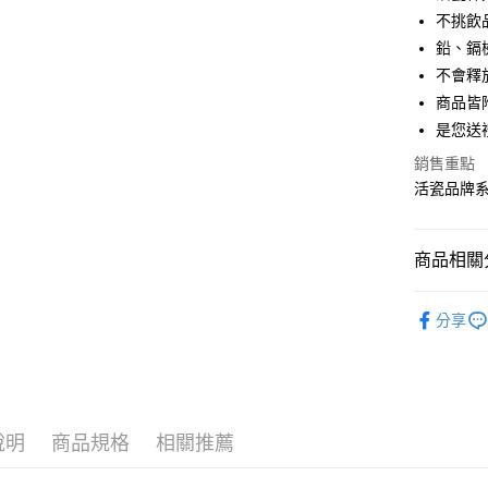
6 期 
合作金
不挑飲
華南商
12 期
鉛、鎘
合作金
上海商
華南商
不會釋
合作金
LINE Pay
國泰世
上海商
商品皆
華南商
臺灣中
國泰世
Apple Pay
上海商
是您送
匯豐（
臺灣中
國泰世
聯邦商
銷售重點
匯豐（
街口支付
臺灣中
元大商
聯邦商
活瓷品牌
匯豐（
玉山商
悠遊付
元大商
聯邦商
台新國
玉山商
元大商
台灣樂
Google Pa
台新國
商品相關分
玉山商
台灣樂
台新國
全盈+PAY
送禮推薦
台灣樂
分享
大哥付你
相關說明
【大哥付
AFTEE先
1.本服務
2.付款方
相關說明
流程，驗
【關於「A
說明
商品規格
相關推薦
Hami Poin
完成交易
AFTEE
3.實際核
便利好安
相關說明