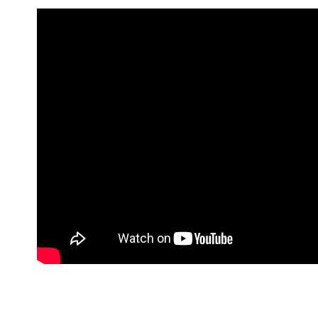
4.訂單成
１．簡單
「Hami
消。如遇
ATM付款
２．便利
信會員帳號後
無法說明
３．安心
元)。
【繳款方
貨到付款
1.分期款
【「AFT
醒簡訊。
１．於結帳
2.透過簡
付」結帳
運送方式
帳／街口支
２．訂單
３．收到繳
7-11取
【注意事
／ATM／
1.本服務
※ 請注意
每筆NT$9
用戶於交
絡購買商品
款買賣價
先享後付
郵局或黑
2.基於同
※ 交易是
每筆NT$1
資料（包
是否繳費成
用，由本
付客戶支
3.完整用
宅配-外島
【注意事
每筆NT$2
１．透過由
交易，需
貨到付款
求債權轉
每筆NT$1
２．關於
https://aft
海外配送
３．未成
「AFTE