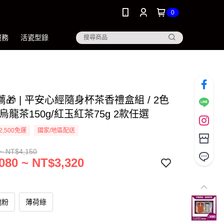
0
服務
活瓷型錄
🎁 | 平安心經隨身杯茶香禮盒組 / 2色
烏龍茶150g/紅玉紅茶75g 2款任選
2,500免運
國家/地區配送
~ NT$4,150
080 ~ NT$3,320
瑰粉
薄荷綠