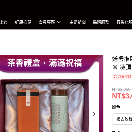
上市
好康推薦
會員專區
主題新聞
採購服務
客製化
送禮推薦
※ 凍頂
超取滿NT$
NT$3,850 
NT$3,
顏色
復古玫