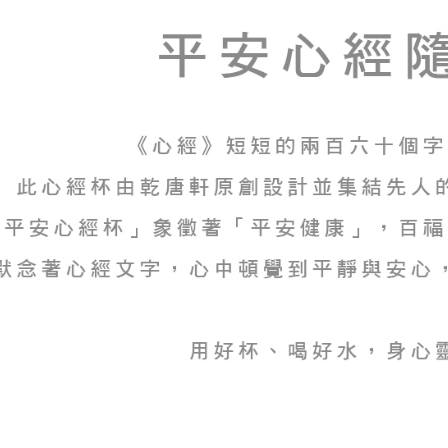
順豐速運(
任。
４．使用「
即時審查
結果請求
５．嚴禁
形，恩沛
動。