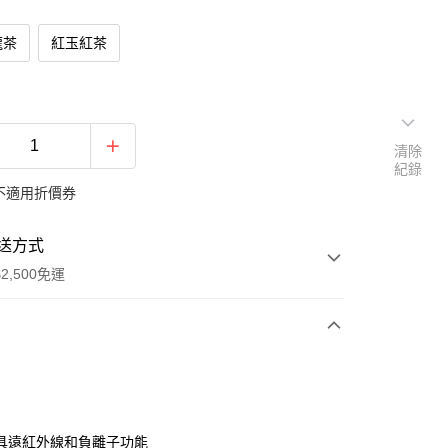
龍茶
紅玉紅茶
清除
紀錄
不適用折價券
送方式
2,500免運
次付款
期付款
0 利率 每期
NT$1,026
21家銀行
具遠紅外線和負離子功能