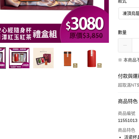
款式
凍頂烏
數量
※ 本商品
付款與運
超取滿NT$
付款方式
商品特色
信用卡一
商品編號
11551013
信用卡分
商品特色
3 期 
活瓷杯