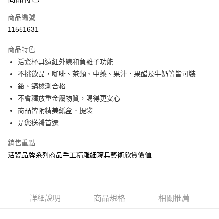
信用卡一次付款
商品編號
信用卡分期付款
11551631
3 期 0 利率 每期
NT$888
21家銀行
商品特色
6 期 0 利率 每期
NT$444
21家銀行
合作金庫商業銀行
第一商業銀行
活瓷杯具遠紅外線和負離子功能
華南商業銀行
彰化商業銀行
12 期 0 利率 每期
NT$222
21家銀行
合作金庫商業銀行
第一商業銀行
不挑飲品，咖啡、茶類、中藥、果汁、果醋及牛奶等皆可裝
上海商業儲蓄銀行
台北富邦商業銀行
華南商業銀行
彰化商業銀行
合作金庫商業銀行
第一商業銀行
LINE Pay
國泰世華商業銀行
兆豐國際商業銀行
鉛、鎘檢測合格
上海商業儲蓄銀行
台北富邦商業銀行
華南商業銀行
彰化商業銀行
臺灣中小企業銀行
台中商業銀行
不會釋放重金屬物質，喝得更安心
國泰世華商業銀行
兆豐國際商業銀行
Apple Pay
上海商業儲蓄銀行
台北富邦商業銀行
匯豐（台灣）商業銀行
華泰商業銀行
臺灣中小企業銀行
台中商業銀行
商品皆附精美紙盒、提袋
國泰世華商業銀行
兆豐國際商業銀行
聯邦商業銀行
遠東國際商業銀行
匯豐（台灣）商業銀行
華泰商業銀行
街口支付
是您送禮首選
臺灣中小企業銀行
台中商業銀行
元大商業銀行
永豐商業銀行
聯邦商業銀行
遠東國際商業銀行
匯豐（台灣）商業銀行
華泰商業銀行
玉山商業銀行
星展（台灣）商業銀行
悠遊付
元大商業銀行
永豐商業銀行
銷售重點
聯邦商業銀行
遠東國際商業銀行
台新國際商業銀行
中國信託商業銀行
玉山商業銀行
星展（台灣）商業銀行
活瓷品牌系列商品手工精雕細琢具藝術欣賞價值
元大商業銀行
永豐商業銀行
台灣樂天信用卡公司
Google Pay
台新國際商業銀行
中國信託商業銀行
玉山商業銀行
星展（台灣）商業銀行
台灣樂天信用卡公司
台新國際商業銀行
中國信託商業銀行
全盈+PAY
台灣樂天信用卡公司
大哥付你分期
詳細說明
商品規格
相關推薦
相關說明
【大哥付你分期使用說明】