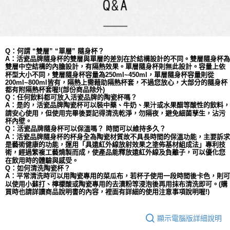
Q：何謂 “雙層” “單層” 隨身杯？
A：活瓷品牌隨身杯的雙層與單層的差別在於結構設計的不同。雙層隨身杯為
依
雙層中空結構的內膽設計，有隔熱效果。單層隨身杯則無此設計。容量上
杯型大小不同，
雙層
隨身杯容量為
250ml~450ml，單層隨身杯容量則從
200ml~800ml皆有，隔熱上需藉助隔熱杯套，不過您放心，大部分的隨身杯
都有附隔熱杯套喔!(部份商品除外)
Q：任何飲料都可放入活瓷品牌的陶瓷杯嗎？
A：是的，活瓷品牌陶瓷杯可以裝中藥、牛奶、果汁或水果醋等酸性的飲料，
請安心使用，但使用完畢後要記得清洗乾淨，勿隔夜，避免細菌孳生，沾污
杯內壁。
Q：活瓷品牌隨身杯可以保溫嗎？ 時間可以維持多久？
A：活瓷品牌隨身杯的杯身全為陶瓷材質故不具長時間的保溫功能，主要訴求
是藝術健康的功能，運用「具遠紅外線放射效果之塗佈基材組成法」專利技
術，經過繁複工藝燒製而成，使產品能釋放遠紅外線及負離子，可以優化您
在飲用時的體驗與感受。
Q：如何清洗陶瓷杯？
A：平常清洗時可以用陶瓷專用的菜瓜布，若杯子使用一段時間後卡色，則可
以使用小蘇打、檸檬酸或陶瓷專用的去漬粉等浸泡後再用抹布清洗即可。(購
買時也請詳讀商品說明書的內容，裡面有詳細的使用注意事項說明喔!)
顯示電腦版詳細說明