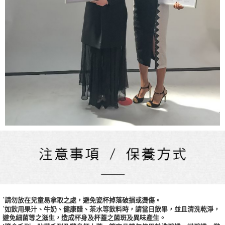
˙請勿放在兒童易拿取之處，避免瓷杯掉落破損或燙傷。
˙如飲用果汁、牛奶、健康醋、茶水等飲料時，請當日飲畢，並且清洗乾淨，
避免細菌等之滋生，造成杯身及杯蓋之菌斑及異味產生。