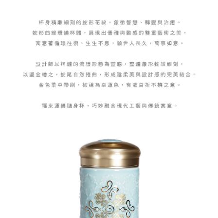
易，需依本服務之必要範圍內提供個人資料，並將交易相關給付款項請求債
每筆NT$150，滿NT$2,500(含以上)免運費
權轉讓予恩沛科技股份有限公司。
２．關於個人資料處理事宜，請瀏覽以下網址：
https://aftee.tw/terms/#terms3
海外配送
查看運費
３．未成年的使用者請事先徵得法定代理人或監護人之同意方可使用
「AFTEE先享後付」，若未經同意申辦者引起之損失，本公司不負相關責
順豐速運(香港/澳門)
查看運費
任。
４．使用「AFTEE先享後付」時，將依據個別帳號之用戶狀況，依本公司即
時審查核予不同之上限額度；若仍有額度不足之情形，本公司將視審查結果
請求用戶進行身份認證。
５．嚴禁一人註冊多個帳號或使用他人資訊註冊。若發現惡意使用之情形，
恩沛科技股份有限公司將有權停止該用戶之使用額度並採取法律行動。