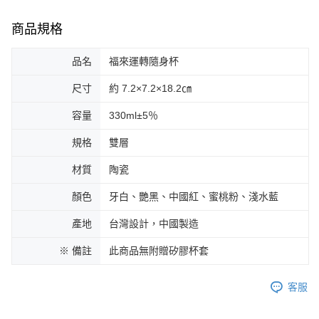
商品規格
品名
福來運轉隨身杯
尺寸
約 7.2×7.2×18.2㎝
容量
330ml±5％
規格
雙層
材質
陶瓷
顏色
牙白、艷黑、中國紅、蜜桃粉、淺水藍
產地
台灣設計，中國製造
※ 備註
此商品無附贈矽膠杯套
客服