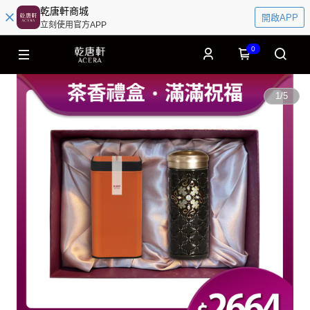
乾唐軒商城
開啟APP
立刻使用官方APP
0
1
/
5