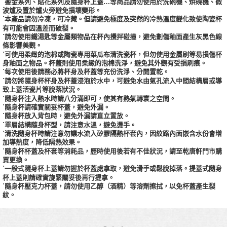
˙鎏金系列、貼花系列及隨身杯上蓋…等商品請勿使用於洗碗機、烘碗機、微
波爐及置於爐火旁避免損壞變形。
˙本產品請勿冷凍，可冷藏。但請避免極度及突然的冷熱溫度變化致使陶瓷杯
有可能會因溫差而破裂。
˙請勿使用鐵湯匙等金屬類物品在杯內攪拌碰撞，避免劃傷釉面產生灰黑色線
條影響美觀。
˙可使用柔緻的泡棉或陶瓷專用菜瓜布清洗瓷杯，但勿使用金屬刷等易損傷杯
身釉面之物品。杯蓋則使用柔緻的泡棉洗淨，避免其外觀有受損刷痕。
˙每次使用後請務必將杯身及杯蓋等充份洗淨、分開置乾。
˙請勿將隨身杯杯身及杯蓋浸泡於水中，可避免水由氣孔流入中間結構層或導
致上蓋活瓷片等脫落狀況。
˙隨身杯注入熱水時請八分滿即可，使其有熱氣轉寰之空間。
˙隨身杯請確實關妥杯蓋，避免外漏。
˙隨身杯放入背包時，避免外漏請直立置放。
˙單層結構隨身杯型，請注意水溫，避免燙手。
˙清洗隨身杯時請注意勿讓水流入矽膠隔熱杯套內，因紋路內面嵌含水份會增
加導熱度，降低隔熱效果。
˙隨身杯杯蓋及杯套等消耗品，歷時使用後若有不佳狀況，請至乾唐軒門市購
買更換。
˙一般式隨身杯上蓋請勿握於杯蓋處拿取，避免滑手或鬆脫掉落。提蓋式隨身
杯上蓋則請確實旋緊關妥後再行提拿。
˙隨身杯壓克力杯蓋，請勿使用乙醇（酒精）等溶劑擦拭，以免杯蓋產生裂
紋。