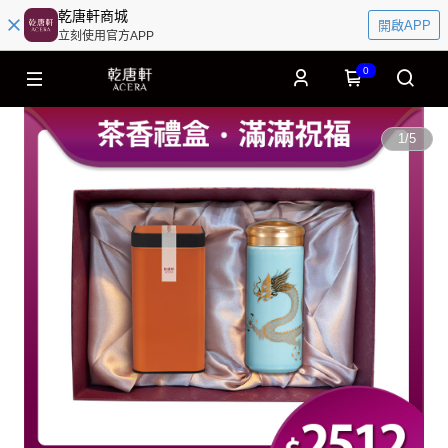
乾唐軒商城
開啟APP
立刻使用官方APP
0
1
/
5