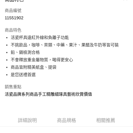
信用卡一次付款
商品編號
信用卡分期付款
11551902
3 期 0 利率 每期
NT$837
21家銀行
商品特色
6 期 0 利率 每期
NT$418
21家銀行
合作金庫商業銀行
第一商業銀行
活瓷杯具遠紅外線和負離子功能
華南商業銀行
彰化商業銀行
12 期 0 利率 每期
NT$209
21家銀行
合作金庫商業銀行
第一商業銀行
不挑飲品，咖啡、茶類、中藥、果汁、果醋及牛奶等皆可裝
上海商業儲蓄銀行
台北富邦商業銀行
華南商業銀行
彰化商業銀行
合作金庫商業銀行
第一商業銀行
LINE Pay
國泰世華商業銀行
兆豐國際商業銀行
鉛、鎘檢測合格
上海商業儲蓄銀行
台北富邦商業銀行
華南商業銀行
彰化商業銀行
臺灣中小企業銀行
台中商業銀行
不會釋放重金屬物質，喝得更安心
國泰世華商業銀行
兆豐國際商業銀行
Apple Pay
上海商業儲蓄銀行
台北富邦商業銀行
匯豐（台灣）商業銀行
華泰商業銀行
臺灣中小企業銀行
台中商業銀行
商品皆附精美紙盒、提袋
國泰世華商業銀行
兆豐國際商業銀行
聯邦商業銀行
遠東國際商業銀行
匯豐（台灣）商業銀行
華泰商業銀行
街口支付
是您送禮首選
臺灣中小企業銀行
台中商業銀行
元大商業銀行
永豐商業銀行
聯邦商業銀行
遠東國際商業銀行
匯豐（台灣）商業銀行
華泰商業銀行
玉山商業銀行
星展（台灣）商業銀行
悠遊付
元大商業銀行
永豐商業銀行
銷售重點
聯邦商業銀行
遠東國際商業銀行
台新國際商業銀行
中國信託商業銀行
玉山商業銀行
星展（台灣）商業銀行
活瓷品牌系列商品手工精雕細琢具藝術欣賞價值
元大商業銀行
永豐商業銀行
台灣樂天信用卡公司
Google Pay
台新國際商業銀行
中國信託商業銀行
玉山商業銀行
星展（台灣）商業銀行
台灣樂天信用卡公司
台新國際商業銀行
中國信託商業銀行
全盈+PAY
台灣樂天信用卡公司
大哥付你分期
詳細說明
商品規格
相關推薦
相關說明
【大哥付你分期使用說明】