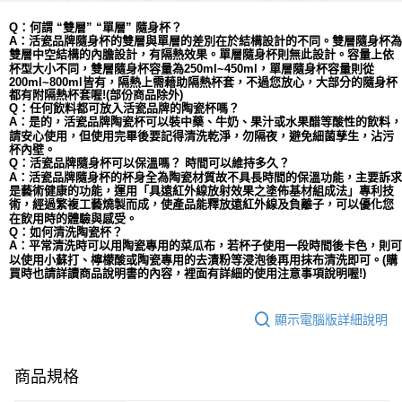
Q：何謂 “雙層” “單層” 隨身杯？
A：活瓷品牌隨身杯的雙層與單層的差別在於結構設計的不同。雙層隨身杯為
依
雙層中空結構的內膽設計，有隔熱效果。單層隨身杯則無此設計。容量上
杯型大小不同，
雙層
隨身杯容量為
250ml~450ml，單層隨身杯容量則從
200ml~800ml皆有，隔熱上需藉助隔熱杯套，不過您放心，大部分的隨身杯
都有附隔熱杯套喔!(部份商品除外)
Q：任何飲料都可放入活瓷品牌的陶瓷杯嗎？
A：是的，活瓷品牌陶瓷杯可以裝中藥、牛奶、果汁或水果醋等酸性的飲料，
請安心使用，但使用完畢後要記得清洗乾淨，勿隔夜，避免細菌孳生，沾污
杯內壁。
Q：活瓷品牌隨身杯可以保溫嗎？ 時間可以維持多久？
A：活瓷品牌隨身杯的杯身全為陶瓷材質故不具長時間的保溫功能，主要訴求
是藝術健康的功能，運用「具遠紅外線放射效果之塗佈基材組成法」專利技
術，經過繁複工藝燒製而成，使產品能釋放遠紅外線及負離子，可以優化您
在飲用時的體驗與感受。
Q：如何清洗陶瓷杯？
A：平常清洗時可以用陶瓷專用的菜瓜布，若杯子使用一段時間後卡色，則可
以使用小蘇打、檸檬酸或陶瓷專用的去漬粉等浸泡後再用抹布清洗即可。(購
買時也請詳讀商品說明書的內容，裡面有詳細的使用注意事項說明喔!)
顯示電腦版詳細說明
商品規格