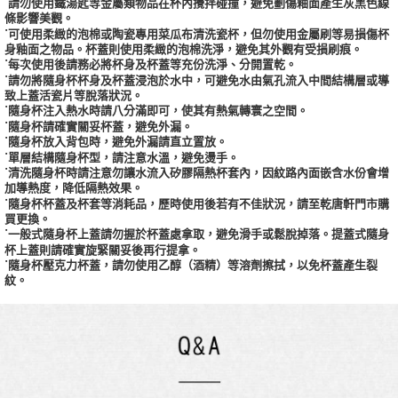
˙請勿使用鐵湯匙等金屬類物品在杯內攪拌碰撞，避免劃傷釉面產生灰黑色線
條影響美觀。
˙可使用柔緻的泡棉或陶瓷專用菜瓜布清洗瓷杯，但勿使用金屬刷等易損傷杯
身釉面之物品。杯蓋則使用柔緻的泡棉洗淨，避免其外觀有受損刷痕。
˙每次使用後請務必將杯身及杯蓋等充份洗淨、分開置乾。
˙請勿將隨身杯杯身及杯蓋浸泡於水中，可避免水由氣孔流入中間結構層或導
致上蓋活瓷片等脫落狀況。
˙隨身杯注入熱水時請八分滿即可，使其有熱氣轉寰之空間。
˙隨身杯請確實關妥杯蓋，避免外漏。
˙隨身杯放入背包時，避免外漏請直立置放。
˙單層結構隨身杯型，請注意水溫，避免燙手。
˙清洗隨身杯時請注意勿讓水流入矽膠隔熱杯套內，因紋路內面嵌含水份會增
加導熱度，降低隔熱效果。
˙隨身杯杯蓋及杯套等消耗品，歷時使用後若有不佳狀況，請至乾唐軒門市購
買更換。
˙一般式隨身杯上蓋請勿握於杯蓋處拿取，避免滑手或鬆脫掉落。提蓋式隨身
杯上蓋則請確實旋緊關妥後再行提拿。
˙隨身杯壓克力杯蓋，請勿使用乙醇（酒精）等溶劑擦拭，以免杯蓋產生裂
紋。