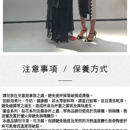
˙請勿放在兒童易拿取之處，避免瓷杯掉落破損或燙傷。
˙如飲用果汁、牛奶、健康醋、茶水等飲料時，請當日飲畢，並且清洗乾淨，
避免細菌等之滋生，造成杯身及杯蓋之菌斑及異味產生。
˙鎏金系列、貼花系列及隨身杯上蓋…等商品請勿使用於洗碗機、烘碗機、微
波爐及置於爐火旁避免損壞變形。
˙本產品請勿冷凍，可冷藏。但請避免極度及突然的冷熱溫度變化致使陶瓷杯
有可能會因溫差而破裂。