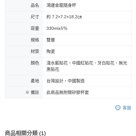
品名
鴻運金龍隨身杯
尺寸
約 7.2×7.2×18.2㎝
容量
330ml±5％
規格
雙層
材質
陶瓷
顏色
淺水藍貼花、中國紅貼花、牙白貼花、無光
黑貼花
產地
台灣設計，中國製造
※ 備註
此商品無附贈矽膠杯套
客服
商品相關分類 (1)