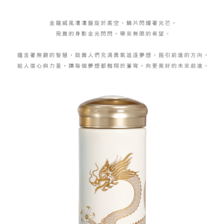
易，需依本服務之必要範圍內提供個人資料，並將交易相關給付款項請求債
每筆NT$150，滿NT$2,500(含以上)免運費
權轉讓予恩沛科技股份有限公司。
２．關於個人資料處理事宜，請瀏覽以下網址：
https://aftee.tw/terms/#terms3
海外配送
查看運費
３．未成年的使用者請事先徵得法定代理人或監護人之同意方可使用
「AFTEE先享後付」，若未經同意申辦者引起之損失，本公司不負相關責
順豐速運(香港/澳門)
查看運費
任。
４．使用「AFTEE先享後付」時，將依據個別帳號之用戶狀況，依本公司即
時審查核予不同之上限額度；若仍有額度不足之情形，本公司將視審查結果
請求用戶進行身份認證。
５．嚴禁一人註冊多個帳號或使用他人資訊註冊。若發現惡意使用之情形，
恩沛科技股份有限公司將有權停止該用戶之使用額度並採取法律行動。