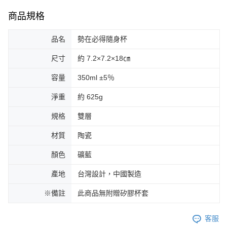
商品規格
品名
勢在必得隨身杯
尺寸
約 7.2×7.2×18㎝
容量
350ml ±5％
淨重
約 625g
規格
雙層
材質
陶瓷
顏色
礦藍
產地
台灣設計，中國製造
※備註
此商品無附贈矽膠杯套
客服