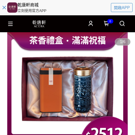
乾唐軒商城
開啟APP
立刻使用官方APP
0
1
/
6