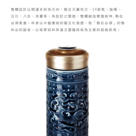
易，需依本服務之必要範圍內提供個人資料，並將交易相關給付款項請求債
每筆NT$150，滿NT$2,500(含以上)免運費
權轉讓予恩沛科技股份有限公司。
２．關於個人資料處理事宜，請瀏覽以下網址：
https://aftee.tw/terms/#terms3
海外配送
查看運費
３．未成年的使用者請事先徵得法定代理人或監護人之同意方可使用
「AFTEE先享後付」，若未經同意申辦者引起之損失，本公司不負相關責
順豐速運(香港/澳門)
查看運費
任。
４．使用「AFTEE先享後付」時，將依據個別帳號之用戶狀況，依本公司即
時審查核予不同之上限額度；若仍有額度不足之情形，本公司將視審查結果
請求用戶進行身份認證。
５．嚴禁一人註冊多個帳號或使用他人資訊註冊。若發現惡意使用之情形，
恩沛科技股份有限公司將有權停止該用戶之使用額度並採取法律行動。