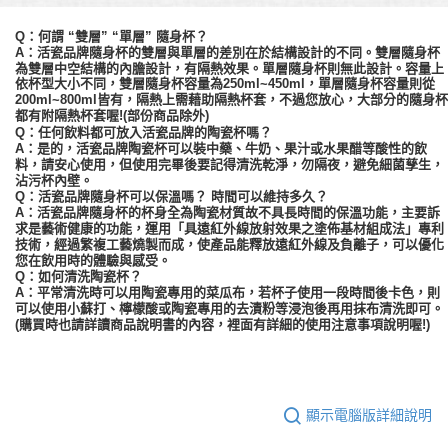
Q：何謂 “雙層” “單層” 隨身杯？
A：活瓷品牌隨身杯的雙層與單層的差別在於結構設計的不同。雙層隨身杯
為雙層中空結構的內膽設計，有隔熱效果。單層隨身杯則無此設計。容量上
依杯型大小不同，
雙層
隨身杯容量為
250ml~450ml，單層隨身杯容量則從
200ml~800ml皆有，隔熱上需藉助隔熱杯套，不過您放心，大部分的隨身杯
都有附隔熱杯套喔!(部份商品除外)
Q：任何飲料都可放入活瓷品牌的陶瓷杯嗎？
A：是的，活瓷品牌陶瓷杯可以裝中藥、牛奶、果汁或水果醋等酸性的飲
料，請安心使用，但使用完畢後要記得清洗乾淨，勿隔夜，避免細菌孳生，
沾污杯內壁。
Q：活瓷品牌隨身杯可以保溫嗎？ 時間可以維持多久？
A：活瓷品牌隨身杯的杯身全為陶瓷材質故不具長時間的保溫功能，主要訴
求是藝術健康的功能，運用「具遠紅外線放射效果之塗佈基材組成法」專利
技術，經過繁複工藝燒製而成，使產品能釋放遠紅外線及負離子，可以優化
您在飲用時的體驗與感受。
Q：如何清洗陶瓷杯？
A：平常清洗時可以用陶瓷專用的菜瓜布，若杯子使用一段時間後卡色，則
可以使用小蘇打、檸檬酸或陶瓷專用的去漬粉等浸泡後再用抹布清洗即可。
(購買時也請詳讀商品說明書的內容，裡面有詳細的使用注意事項說明喔!)
顯示電腦版詳細說明