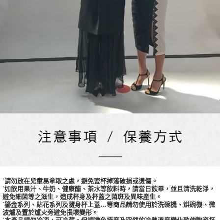
˙請勿放在兒童易拿取之處，避免瓷杯掉落破損或燙傷。
˙如飲用果汁、牛奶、健康醋、茶水等飲料時，請當日飲畢，並且清洗乾淨，
避免細菌等之滋生，造成杯身及杯蓋之菌斑及異味產生。
˙鎏金系列、貼花系列及隨身杯上蓋…等商品請勿使用於洗碗機、烘碗機、微
波爐及置於爐火旁避免損壞變形。
˙本產品請勿冷凍，可冷藏。但請避免極度及突然的冷熱溫度變化致使陶瓷杯