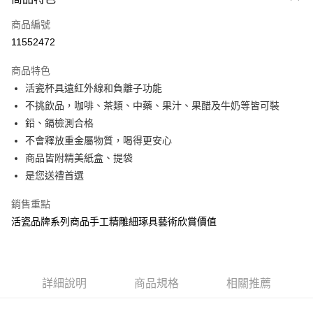
信用卡一次付款
商品編號
信用卡分期付款
11552472
3 期 0 利率 每期
NT$837
21家銀行
商品特色
6 期 0 利率 每期
NT$418
21家銀行
合作金庫商業銀行
第一商業銀行
活瓷杯具遠紅外線和負離子功能
華南商業銀行
彰化商業銀行
12 期 0 利率 每期
NT$209
21家銀行
合作金庫商業銀行
第一商業銀行
不挑飲品，咖啡、茶類、中藥、果汁、果醋及牛奶等皆可裝
上海商業儲蓄銀行
台北富邦商業銀行
華南商業銀行
彰化商業銀行
合作金庫商業銀行
第一商業銀行
LINE Pay
國泰世華商業銀行
兆豐國際商業銀行
鉛、鎘檢測合格
上海商業儲蓄銀行
台北富邦商業銀行
華南商業銀行
彰化商業銀行
臺灣中小企業銀行
台中商業銀行
不會釋放重金屬物質，喝得更安心
國泰世華商業銀行
兆豐國際商業銀行
Apple Pay
上海商業儲蓄銀行
台北富邦商業銀行
匯豐（台灣）商業銀行
華泰商業銀行
臺灣中小企業銀行
台中商業銀行
商品皆附精美紙盒、提袋
國泰世華商業銀行
兆豐國際商業銀行
聯邦商業銀行
遠東國際商業銀行
匯豐（台灣）商業銀行
華泰商業銀行
街口支付
是您送禮首選
臺灣中小企業銀行
台中商業銀行
元大商業銀行
永豐商業銀行
聯邦商業銀行
遠東國際商業銀行
匯豐（台灣）商業銀行
華泰商業銀行
玉山商業銀行
星展（台灣）商業銀行
悠遊付
元大商業銀行
永豐商業銀行
銷售重點
聯邦商業銀行
遠東國際商業銀行
台新國際商業銀行
中國信託商業銀行
玉山商業銀行
星展（台灣）商業銀行
活瓷品牌系列商品手工精雕細琢具藝術欣賞價值
元大商業銀行
永豐商業銀行
台灣樂天信用卡公司
Google Pay
台新國際商業銀行
中國信託商業銀行
玉山商業銀行
星展（台灣）商業銀行
台灣樂天信用卡公司
台新國際商業銀行
中國信託商業銀行
全盈+PAY
台灣樂天信用卡公司
大哥付你分期
詳細說明
商品規格
相關推薦
相關說明
【大哥付你分期使用說明】