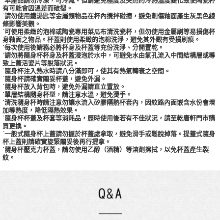
有可能會因溫差而破裂。
˙請勿使用鐵湯匙等金屬類物品在杯內攪拌碰撞，避免劃傷釉面產生灰黑色線
條影響美觀。
˙可使用柔緻的泡棉或陶瓷專用菜瓜布清洗瓷杯，但勿使用金屬刷等易損傷杯
身釉面之物品。杯蓋則使用柔緻的泡棉洗淨，避免其外觀有受損刷痕。
˙每次使用後請務必將杯身及杯蓋等充份洗淨、分開置乾。
˙請勿將隨身杯杯身及杯蓋浸泡於水中，可避免水由氣孔流入中間結構層或導
致上蓋活瓷片等脫落狀況。
˙隨身杯注入熱水時請八分滿即可，使其有熱氣轉寰之空間。
˙隨身杯請確實關妥杯蓋，避免外漏。
˙隨身杯放入背包時，避免外漏請直立置放。
˙單層結構隨身杯型，請注意水溫，避免燙手。
˙清洗隨身杯時請注意勿讓水流入矽膠隔熱杯套內，因紋路內面嵌含水份會增
加導熱度，降低隔熱效果。
˙隨身杯杯蓋及杯套等消耗品，歷時使用後若有不佳狀況，請至乾唐軒門市購
買更換。
˙一般式隨身杯上蓋請勿握於杯蓋處拿取，避免滑手或鬆脫掉落。提蓋式隨身
杯上蓋則請確實旋緊關妥後再行提拿。
˙隨身杯壓克力杯蓋，請勿使用乙醇（酒精）等溶劑擦拭，以免杯蓋產生裂
紋。