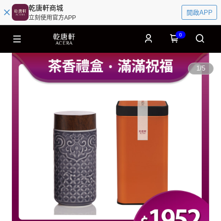
乾唐軒商城
開啟APP
立刻使用官方APP
0
1
/
5