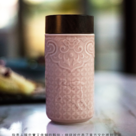
易，需依本服務之必要範圍內提供個人資料，並將交易相關給付款項請求債
每筆NT$150，滿NT$2,500(含以上)免運費
權轉讓予恩沛科技股份有限公司。
２．關於個人資料處理事宜，請瀏覽以下網址：
https://aftee.tw/terms/#terms3
海外配送
查看運費
３．未成年的使用者請事先徵得法定代理人或監護人之同意方可使用
「AFTEE先享後付」，若未經同意申辦者引起之損失，本公司不負相關責
順豐速運(香港/澳門)
查看運費
任。
４．使用「AFTEE先享後付」時，將依據個別帳號之用戶狀況，依本公司即
時審查核予不同之上限額度；若仍有額度不足之情形，本公司將視審查結果
請求用戶進行身份認證。
５．嚴禁一人註冊多個帳號或使用他人資訊註冊。若發現惡意使用之情形，
恩沛科技股份有限公司將有權停止該用戶之使用額度並採取法律行動。