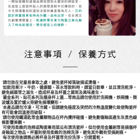
˙請勿放在兒童易拿取之處，避免瓷杯掉落破損或燙傷。
˙如飲用果汁、牛奶、健康醋、茶水等飲料時，請當日飲畢，並且清洗乾淨，
避免細菌等之滋生，造成杯身及杯蓋之菌斑及異味產生。
˙鎏金系列、貼花系列及隨身杯上蓋…等商品請勿使用於洗碗機、烘碗機、微
波爐及置於爐火旁避免損壞變形。
˙本產品請勿冷凍，可冷藏。但請避免極度及突然的冷熱溫度變化致使陶瓷杯
有可能會因溫差而破裂。
˙請勿使用鐵湯匙等金屬類物品在杯內攪拌碰撞，避免劃傷釉面產生灰黑色線
條影響美觀。
˙可使用柔緻的泡棉或陶瓷專用菜瓜布清洗瓷杯，但勿使用金屬刷等易損傷杯
身釉面之物品。杯蓋則使用柔緻的泡棉洗淨，避免其外觀有受損刷痕。
˙每次使用後請務必將杯身及杯蓋等充份洗淨、分開置乾。