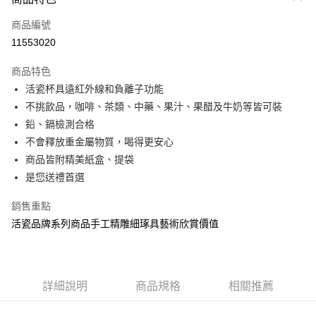
信用卡一次付款
商品編號
信用卡分期付款
11553020
3 期 0 利率 每期
NT$650
21家銀行
商品特色
6 期 0 利率 每期
NT$325
21家銀行
合作金庫商業銀行
第一商業銀行
活瓷杯具遠紅外線和負離子功能
華南商業銀行
彰化商業銀行
12 期 0 利率 每期
NT$162
21家銀行
合作金庫商業銀行
第一商業銀行
不挑飲品，咖啡、茶類、中藥、果汁、果醋及牛奶等皆可裝
上海商業儲蓄銀行
台北富邦商業銀行
華南商業銀行
彰化商業銀行
合作金庫商業銀行
第一商業銀行
LINE Pay
國泰世華商業銀行
兆豐國際商業銀行
鉛、鎘檢測合格
上海商業儲蓄銀行
台北富邦商業銀行
華南商業銀行
彰化商業銀行
臺灣中小企業銀行
台中商業銀行
不會釋放重金屬物質，喝得更安心
國泰世華商業銀行
兆豐國際商業銀行
Apple Pay
上海商業儲蓄銀行
台北富邦商業銀行
匯豐（台灣）商業銀行
華泰商業銀行
臺灣中小企業銀行
台中商業銀行
商品皆附精美紙盒、提袋
國泰世華商業銀行
兆豐國際商業銀行
聯邦商業銀行
遠東國際商業銀行
匯豐（台灣）商業銀行
華泰商業銀行
街口支付
是您送禮首選
臺灣中小企業銀行
台中商業銀行
元大商業銀行
永豐商業銀行
聯邦商業銀行
遠東國際商業銀行
匯豐（台灣）商業銀行
華泰商業銀行
玉山商業銀行
星展（台灣）商業銀行
悠遊付
元大商業銀行
永豐商業銀行
銷售重點
聯邦商業銀行
遠東國際商業銀行
台新國際商業銀行
中國信託商業銀行
玉山商業銀行
星展（台灣）商業銀行
活瓷品牌系列商品手工精雕細琢具藝術欣賞價值
元大商業銀行
永豐商業銀行
台灣樂天信用卡公司
Google Pay
台新國際商業銀行
中國信託商業銀行
玉山商業銀行
星展（台灣）商業銀行
台灣樂天信用卡公司
台新國際商業銀行
中國信託商業銀行
全盈+PAY
台灣樂天信用卡公司
大哥付你分期
詳細說明
商品規格
相關推薦
相關說明
【大哥付你分期使用說明】