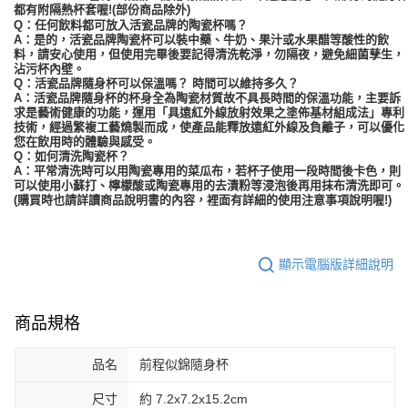
都有附隔熱杯套喔!(部份商品除外)
Q：任何飲料都可放入活瓷品牌的陶瓷杯嗎？
A：是的，活瓷品牌陶瓷杯可以裝中藥、牛奶、果汁或水果醋等酸性的飲
料，請安心使用，但使用完畢後要記得清洗乾淨，勿隔夜，避免細菌孳生，
沾污杯內壁。
Q：活瓷品牌隨身杯可以保溫嗎？ 時間可以維持多久？
A：活瓷品牌隨身杯的杯身全為陶瓷材質故不具長時間的保溫功能，主要訴
求是藝術健康的功能，運用「具遠紅外線放射效果之塗佈基材組成法」專利
技術，經過繁複工藝燒製而成，使產品能釋放遠紅外線及負離子，可以優化
您在飲用時的體驗與感受。
Q：如何清洗陶瓷杯？
A：平常清洗時可以用陶瓷專用的菜瓜布，若杯子使用一段時間後卡色，則
可以使用小蘇打、檸檬酸或陶瓷專用的去漬粉等浸泡後再用抹布清洗即可。
(購買時也請詳讀商品說明書的內容，裡面有詳細的使用注意事項說明喔!)
顯示電腦版詳細說明
商品規格
品名
前程似錦隨身杯
尺寸
約 7.2x7.2x15.2cm