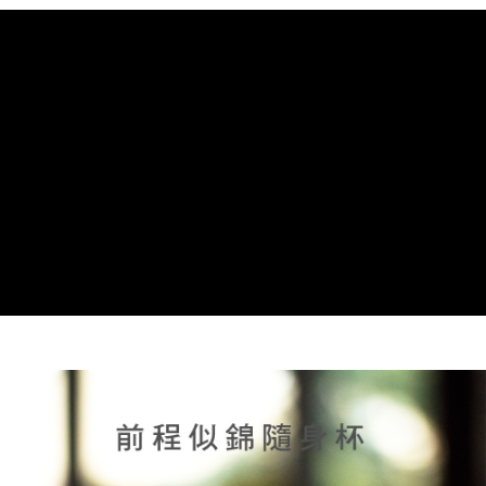
AFTEE先享後付
1.本服務由台灣大哥大提供，台灣大哥大用戶可立即使用無須另外申請。
2.付款方式選擇「大哥付你分期」，訂單成立後會自動跳轉到大哥付的交易
相關說明
流程，驗證手機門號後，選擇欲分期的期數、繳款截止日，確認付款後即完
【關於「AFTEE先享後付」】
成交易。
Hami Point
AFTEE先享後付是「在收到商品之後才付款」的支付方式。 讓您購物簡單
3.實際核准額度、可分期數及費用金額請依後續交易確認頁面所載為準。
便利好安心！
相關說明
4.訂單成立30分鐘內，如未前往確認交易或遇審核未通過，訂單將自動取
１．簡單：不需註冊會員、不需綁卡、不需儲值。
「Hami Point」為中華電信所提供之點數服務，可於會員專區綁定中華電信
消。如遇「轉專審核」未通過狀況，表示未達大哥付你分期系統評分，恕無
２．便利：只要手機號碼，簡訊認證，即可結帳。
ATM付款
會員帳號後，即可在購物車使用 Hami Point 折抵消費金額 (1點等於1元)。
法說明評估內容。
３．安心：先確認商品／服務後，再付款。
【繳款方式說明】
貨到付款
1.分期款項不併入電信帳單，「大哥付你分期」於每月結算日後寄送繳費提
【「AFTEE先享後付」結帳流程】
醒簡訊。
１．於結帳方式選擇「AFTEE先享後付」後，將跳轉至「AFTEE先享後付」
2.透過簡訊連結打開帳單後，可選擇「超商條碼／台灣大直營門市／銀行轉
結帳頁面，進行簡訊認證並確認金額後，即可完成結帳。
運送方式
帳／街口支付／iPASS MONEY」等通路繳費。
２．訂單成立數日內，您將收到繳費通知簡訊。
7-11取貨(快速到店)，2件以上商品，請改選其他配送方式
３．收到繳費通知簡訊後14天內，點擊此簡訊中的連結，可透過四大超商／
【注意事項】
ATM／網路銀行／等多元方式進行付款，方視為交易完成。
每筆NT$95，滿NT$2,500(含以上)免運費
1.本服務係由「台灣大哥大股份有限公司」（以下簡稱本公司）所提供，讓
※ 請注意：結帳手續完成當下不需立刻繳費，但若您需要取消訂單，請聯絡
用戶於交易時，得透過本服務購買商品或服務，並由商店將買賣／分期付款
購買商品的店家。未經商家同意取消之訂單仍視為有效，需透過AFTEE先享
郵局或黑貓宅急便寄出
買賣價金債權讓與本公司後，依約使用本公司帳單繳交帳款。
後付繳納相關費用。
2.基於同意付款使用「大哥付你分期」之契約關係目的，商店將以您的個人
每筆NT$150，滿NT$2,500(含以上)免運費
※ 交易是否成功請以「AFTEE先享後付 」之結帳頁面顯示為準，若有關於
資料（包含姓名、電話或地址）提供予台灣大哥大進項蒐集、處理及利用，
是否繳費成功／繳費後需取消欲退款等相關疑問，請聯繫「AFTEE先享後付
由本公司與您本人進行分期帳單所需資料之確認、核對及更正。
宅配-外島
客戶支援中心」
https://netprotections.freshdesk.com/support/home
3.完整用戶服務條款，請詳閱以下連結：
https://oppay.tw/userRule
每筆NT$250，滿NT$2,500(含以上)免運費
【注意事項】
１．透過由恩沛科技股份有限公司提供之「AFTEE先享後付」服務完成之交
貨到付款