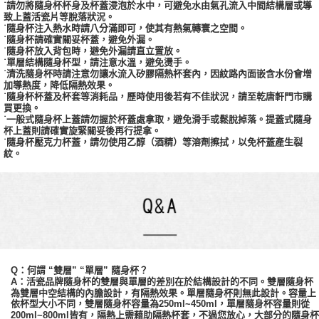
˙請勿將隨身杯杯身及杯蓋浸泡於水中，可避免水由氣孔流入中間結構層或導
致上蓋活瓷片等脫落狀況。
˙隨身杯注入熱水時請八分滿即可，使其有熱氣轉寰之空間。
˙隨身杯請確實關妥杯蓋，避免外漏。
˙隨身杯放入背包時，避免外漏請直立置放。
˙單層結構隨身杯型，請注意水溫，避免燙手。
˙清洗隨身杯時請注意勿讓水流入矽膠隔熱杯套內，因紋路內面嵌含水份會增
加導熱度，降低隔熱效果。
˙隨身杯杯蓋及杯套等消耗品，歷時使用後若有不佳狀況，請至乾唐軒門市購
買更換。
˙一般式隨身杯上蓋請勿握於杯蓋處拿取，避免滑手或鬆脫掉落。提蓋式隨身
杯上蓋則請確實旋緊關妥後再行提拿。
˙隨身杯壓克力杯蓋，請勿使用乙醇（酒精）等溶劑擦拭，以免杯蓋產生裂
紋。
Q：何謂 “雙層” “單層” 隨身杯？
A：活瓷品牌隨身杯的雙層與單層的差別在於結構設計的不同。雙層隨身杯
為雙層中空結構的內膽設計，有隔熱效果。單層隨身杯則無此設計。容量上
依杯型大小不同，
雙層
隨身杯容量為
250ml~450ml，單層隨身杯容量則從
200ml~800ml皆有，隔熱上需藉助隔熱杯套，不過您放心，大部分的隨身杯