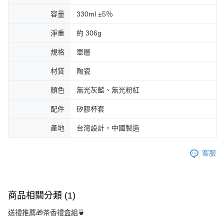
容量
330ml ±5％
淨重
約 306g
規格
單層
材質
陶瓷
顏色
無光灰藍、無光粉紅
配件
矽膠杯套
產地
台灣設計，中國製造
客服
商品相關分類 (1)
送禮推薦🎁茶香禮盒組🍵