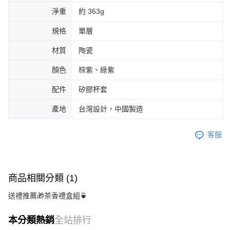
淨重
約 363g
規格
單層
材質
陶瓷
顏色
棕紫、綠紫
配件
矽膠杯套
產地
台灣設計，中國製造
客服
商品相關分類 (1)
送禮推薦🎁茶香禮盒組🍵
本分類熱銷
全站排行