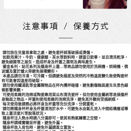
˙請勿放在兒童易拿取之處，避免瓷杯掉落破損或燙傷。
˙如飲用果汁、牛奶、健康醋、茶水等飲料時，請當日飲畢，並且清洗乾淨，
避免細菌等之滋生，造成杯身及杯蓋之菌斑及異味產生。
˙鎏金系列、貼花系列及隨身杯上蓋…等商品請勿使用於洗碗機、烘碗機、微
波爐及置於爐火旁避免損壞變形。
˙本產品請勿冷凍，可冷藏。但請避免極度及突然的冷熱溫度變化致使陶瓷杯
有可能會因溫差而破裂。
˙請勿使用鐵湯匙等金屬類物品在杯內攪拌碰撞，避免劃傷釉面產生灰黑色線
條影響美觀。
˙可使用柔緻的泡棉或陶瓷專用菜瓜布清洗瓷杯，但勿使用金屬刷等易損傷杯
身釉面之物品。杯蓋則使用柔緻的泡棉洗淨，避免其外觀有受損刷痕。
˙每次使用後請務必將杯身及杯蓋等充份洗淨、分開置乾。
˙請勿將隨身杯杯身及杯蓋浸泡於水中，可避免水由氣孔流入中間結構層或導
致上蓋活瓷片等脫落狀況。
˙隨身杯注入熱水時請八分滿即可，使其有熱氣轉寰之空間。
˙隨身杯請確實關妥杯蓋，避免外漏。
˙隨身杯放入背包時，避免外漏請直立置放。