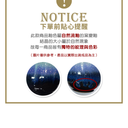
易，需依本服務之必要範圍內提供個人資料，並將交易相關給付款項請求債
每筆NT$150，滿NT$2,500(含以上)免運費
權轉讓予恩沛科技股份有限公司。
２．關於個人資料處理事宜，請瀏覽以下網址：
https://aftee.tw/terms/#terms3
海外配送
查看運費
３．未成年的使用者請事先徵得法定代理人或監護人之同意方可使用
「AFTEE先享後付」，若未經同意申辦者引起之損失，本公司不負相關責
順豐速運(香港/澳門)
查看運費
任。
４．使用「AFTEE先享後付」時，將依據個別帳號之用戶狀況，依本公司即
時審查核予不同之上限額度；若仍有額度不足之情形，本公司將視審查結果
請求用戶進行身份認證。
５．嚴禁一人註冊多個帳號或使用他人資訊註冊。若發現惡意使用之情形，
恩沛科技股份有限公司將有權停止該用戶之使用額度並採取法律行動。