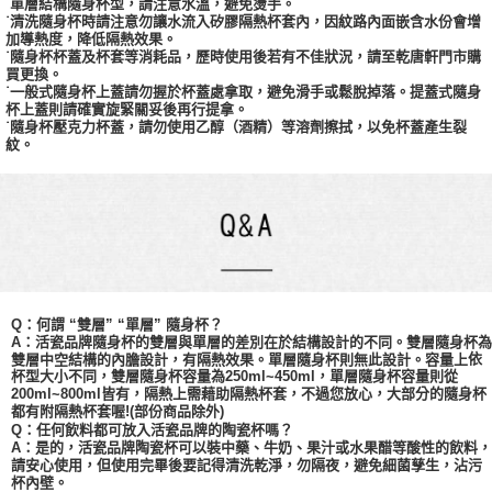
˙單層結構隨身杯型，請注意水溫，避免燙手。
˙清洗隨身杯時請注意勿讓水流入矽膠隔熱杯套內，因紋路內面嵌含水份會增
加導熱度，降低隔熱效果。
˙隨身杯杯蓋及杯套等消耗品，歷時使用後若有不佳狀況，請至乾唐軒門市購
買更換。
˙一般式隨身杯上蓋請勿握於杯蓋處拿取，避免滑手或鬆脫掉落。提蓋式隨身
杯上蓋則請確實旋緊關妥後再行提拿。
˙隨身杯壓克力杯蓋，請勿使用乙醇（酒精）等溶劑擦拭，以免杯蓋產生裂
紋。
Q：何謂 “雙層” “單層” 隨身杯？
A：活瓷品牌隨身杯的雙層與單層的差別在於結構設計的不同。雙層隨身杯為
依
雙層中空結構的內膽設計，有隔熱效果。單層隨身杯則無此設計。容量上
杯型大小不同，
雙層
隨身杯容量為
250ml~450ml，單層隨身杯容量則從
200ml~800ml皆有，隔熱上需藉助隔熱杯套，不過您放心，大部分的隨身杯
都有附隔熱杯套喔!(部份商品除外)
Q：任何飲料都可放入活瓷品牌的陶瓷杯嗎？
A：是的，活瓷品牌陶瓷杯可以裝中藥、牛奶、果汁或水果醋等酸性的飲料，
請安心使用，但使用完畢後要記得清洗乾淨，勿隔夜，避免細菌孳生，沾污
杯內壁。