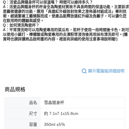
Q：活瓷品牌隨身杯可以保溫嗎？ 時間可以維持多久？
A：活瓷品牌隨身杯的杯身全為陶瓷材質故不具長時間的保溫功能，主要訴求
是藝術健康的功能，運用「具遠紅外線放射效果之塗佈基材組成法」專利技
術，經過繁複工藝燒製而成，使產品能釋放遠紅外線及負離子，可以優化您
在飲用時的體驗與感受。
Q：如何清洗陶瓷杯？
A：平常清洗時可以用陶瓷專用的菜瓜布，若杯子使用一段時間後卡色，則可
以使用小蘇打、檸檬酸或陶瓷專用的去漬粉等浸泡後再用抹布清洗即可。(購
買時也請詳讀商品說明書的內容，裡面有詳細的使用注意事項說明喔!)
顯示電腦版詳細說明
商品規格
品名
雪晶隨身杯
尺寸
約 7.1x7.1x15.8cm
容量
350ml ±5％