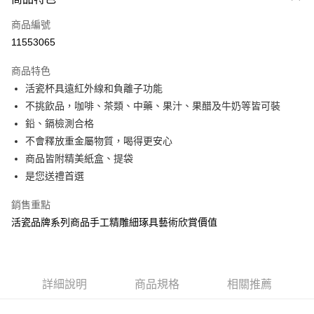
信用卡一次付款
商品編號
信用卡分期付款
11553065
3 期 0 利率 每期
NT$650
21家銀行
商品特色
6 期 0 利率 每期
NT$325
21家銀行
合作金庫商業銀行
第一商業銀行
活瓷杯具遠紅外線和負離子功能
華南商業銀行
彰化商業銀行
12 期 0 利率 每期
NT$162
21家銀行
合作金庫商業銀行
第一商業銀行
不挑飲品，咖啡、茶類、中藥、果汁、果醋及牛奶等皆可裝
上海商業儲蓄銀行
台北富邦商業銀行
華南商業銀行
彰化商業銀行
合作金庫商業銀行
第一商業銀行
LINE Pay
國泰世華商業銀行
兆豐國際商業銀行
鉛、鎘檢測合格
上海商業儲蓄銀行
台北富邦商業銀行
華南商業銀行
彰化商業銀行
臺灣中小企業銀行
台中商業銀行
不會釋放重金屬物質，喝得更安心
國泰世華商業銀行
兆豐國際商業銀行
Apple Pay
上海商業儲蓄銀行
台北富邦商業銀行
匯豐（台灣）商業銀行
華泰商業銀行
臺灣中小企業銀行
台中商業銀行
商品皆附精美紙盒、提袋
國泰世華商業銀行
兆豐國際商業銀行
聯邦商業銀行
遠東國際商業銀行
匯豐（台灣）商業銀行
華泰商業銀行
街口支付
是您送禮首選
臺灣中小企業銀行
台中商業銀行
元大商業銀行
永豐商業銀行
聯邦商業銀行
遠東國際商業銀行
匯豐（台灣）商業銀行
華泰商業銀行
玉山商業銀行
星展（台灣）商業銀行
悠遊付
元大商業銀行
永豐商業銀行
銷售重點
聯邦商業銀行
遠東國際商業銀行
台新國際商業銀行
中國信託商業銀行
玉山商業銀行
星展（台灣）商業銀行
活瓷品牌系列商品手工精雕細琢具藝術欣賞價值
元大商業銀行
永豐商業銀行
台灣樂天信用卡公司
Google Pay
台新國際商業銀行
中國信託商業銀行
玉山商業銀行
星展（台灣）商業銀行
台灣樂天信用卡公司
台新國際商業銀行
中國信託商業銀行
全盈+PAY
台灣樂天信用卡公司
大哥付你分期
詳細說明
商品規格
相關推薦
相關說明
【大哥付你分期使用說明】