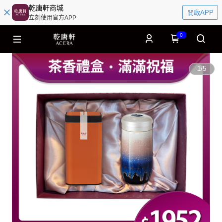
乾唐軒商城
開啟APP
立刻使用官方APP
0
1
/
5