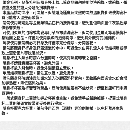
˙鎏金系列、貼花系列及隨身杯上蓋…等商品請勿使用於洗碗機、烘碗機、微
波爐及置於爐火旁避免損壞變形。
˙本產品請勿冷凍，可冷藏。但請避免極度及突然的冷熱溫度變化致使陶瓷杯
有可能會因溫差而破裂。
˙請勿使用鐵湯匙等金屬類物品在杯內攪拌碰撞，避免劃傷釉面產生灰黑色線
條影響美觀。
˙可使用柔緻的泡棉或陶瓷專用菜瓜布清洗瓷杯，但勿使用金屬刷等易損傷杯
身釉面之物品。杯蓋則使用柔緻的泡棉洗淨，避免其外觀有受損刷痕。
˙每次使用後請務必將杯身及杯蓋等充份洗淨、分開置乾。
˙請勿將隨身杯杯身及杯蓋浸泡於水中，可避免水由氣孔流入中間結構層或導
致上蓋活瓷片等脫落狀況。
˙隨身杯注入熱水時請八分滿即可，使其有熱氣轉寰之空間。
˙隨身杯請確實關妥杯蓋，避免外漏。
˙隨身杯放入背包時，避免外漏請直立置放。
˙單層結構隨身杯型，請注意水溫，避免燙手。
˙清洗隨身杯時請注意勿讓水流入矽膠隔熱杯套內，因紋路內面嵌含水份會增
加導熱度，降低隔熱效果。
˙隨身杯杯蓋及杯套等消耗品，歷時使用後若有不佳狀況，請至乾唐軒門市購
買更換。
˙一般式隨身杯上蓋請勿握於杯蓋處拿取，避免滑手或鬆脫掉落。提蓋式隨身
杯上蓋則請確實旋緊關妥後再行提拿。
˙隨身杯壓克力杯蓋，請勿使用乙醇（酒精）等溶劑擦拭，以免杯蓋產生裂
紋。