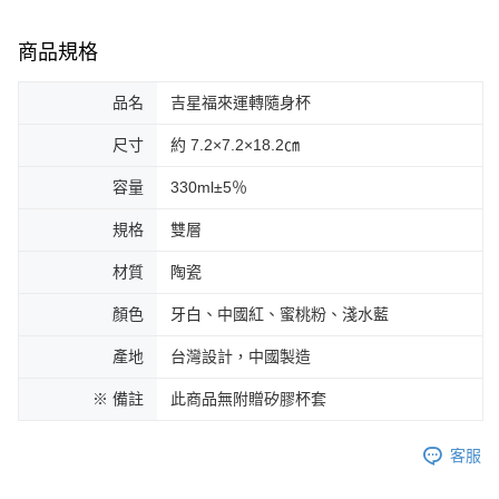
商品規格
品名
吉星福來運轉隨身杯
尺寸
約 7.2×7.2×18.2㎝
容量
330ml±5％
規格
雙層
材質
陶瓷
顏色
牙白、中國紅、蜜桃粉、淺水藍
產地
台灣設計，中國製造
※ 備註
此商品無附贈矽膠杯套
客服