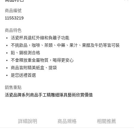
信用卡一次付款
商品編號
信用卡分期付款
11553219
3 期 0 利率 每期
NT$1,314
21家銀行
商品特色
6 期 0 利率 每期
NT$657
21家銀行
合作金庫商業銀行
第一商業銀行
活瓷杯具遠紅外線和負離子功能
華南商業銀行
彰化商業銀行
12 期 0 利率 每期
NT$328
21家銀行
合作金庫商業銀行
第一商業銀行
不挑飲品，咖啡、茶類、中藥、果汁、果醋及牛奶等皆可裝
上海商業儲蓄銀行
台北富邦商業銀行
華南商業銀行
彰化商業銀行
合作金庫商業銀行
第一商業銀行
LINE Pay
國泰世華商業銀行
兆豐國際商業銀行
鉛、鎘檢測合格
上海商業儲蓄銀行
台北富邦商業銀行
華南商業銀行
彰化商業銀行
臺灣中小企業銀行
台中商業銀行
不會釋放重金屬物質，喝得更安心
國泰世華商業銀行
兆豐國際商業銀行
Apple Pay
上海商業儲蓄銀行
台北富邦商業銀行
匯豐（台灣）商業銀行
華泰商業銀行
臺灣中小企業銀行
台中商業銀行
商品皆附精美紙盒、提袋
國泰世華商業銀行
兆豐國際商業銀行
聯邦商業銀行
遠東國際商業銀行
匯豐（台灣）商業銀行
華泰商業銀行
街口支付
是您送禮首選
臺灣中小企業銀行
台中商業銀行
元大商業銀行
永豐商業銀行
聯邦商業銀行
遠東國際商業銀行
匯豐（台灣）商業銀行
華泰商業銀行
玉山商業銀行
星展（台灣）商業銀行
悠遊付
元大商業銀行
永豐商業銀行
銷售重點
聯邦商業銀行
遠東國際商業銀行
台新國際商業銀行
中國信託商業銀行
玉山商業銀行
星展（台灣）商業銀行
活瓷品牌系列商品手工精雕細琢具藝術欣賞價值
元大商業銀行
永豐商業銀行
台灣樂天信用卡公司
Google Pay
台新國際商業銀行
中國信託商業銀行
玉山商業銀行
星展（台灣）商業銀行
台灣樂天信用卡公司
台新國際商業銀行
中國信託商業銀行
全盈+PAY
台灣樂天信用卡公司
大哥付你分期
詳細說明
商品規格
相關推薦
相關說明
【大哥付你分期使用說明】