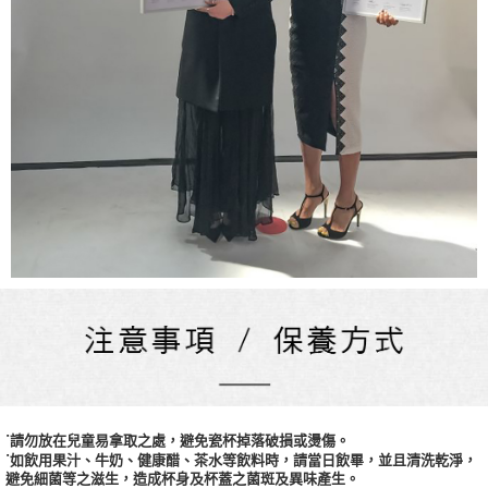
˙請勿放在兒童易拿取之處，避免瓷杯掉落破損或燙傷。
˙如飲用果汁、牛奶、健康醋、茶水等飲料時，請當日飲畢，並且清洗乾淨，
避免細菌等之滋生，造成杯身及杯蓋之菌斑及異味產生。