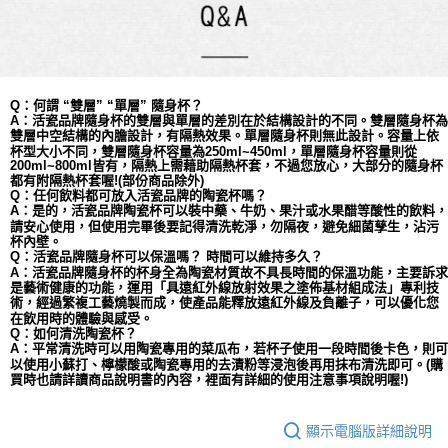
Q：何謂 “雙層” “單層” 隨身杯？
A：活瓷品牌隨身杯的雙層與單層的差別在於結構設計的不同。雙層隨身杯為
依
雙層中空結構的內膽設計，有隔熱效果。單層隨身杯則無此設計。容量上
杯型大小不同，
雙層
隨身杯容量為
250ml~450ml，單層隨身杯容量則從
200ml~800ml皆有，隔熱上需藉助隔熱杯套，不過您放心，大部分的隨身杯
都有附隔熱杯套喔!(部份商品除外)
Q：任何飲料都可放入活瓷品牌的陶瓷杯嗎？
A：是的，活瓷品牌陶瓷杯可以裝中藥、牛奶、果汁或水果醋等酸性的飲料，
請安心使用，但使用完畢後要記得清洗乾淨，勿隔夜，避免細菌孳生，沾污
杯內壁。
Q：活瓷品牌隨身杯可以保溫嗎？ 時間可以維持多久？
A：活瓷品牌隨身杯的杯身全為陶瓷材質故不具長時間的保溫功能，主要訴求
是藝術健康的功能，運用「具遠紅外線放射效果之塗佈基材組成法」專利技
術，經過繁複工藝燒製而成，使產品能釋放遠紅外線及負離子，可以優化您
在飲用時的體驗與感受。
Q：如何清洗陶瓷杯？
A：平常清洗時可以用陶瓷專用的菜瓜布，若杯子使用一段時間後卡色，則可
以使用小蘇打、檸檬酸或陶瓷專用的去漬粉等浸泡後再用抹布清洗即可。(購
買時也請詳讀商品說明書的內容，裡面有詳細的使用注意事項說明喔!)
顯示電腦版詳細說明