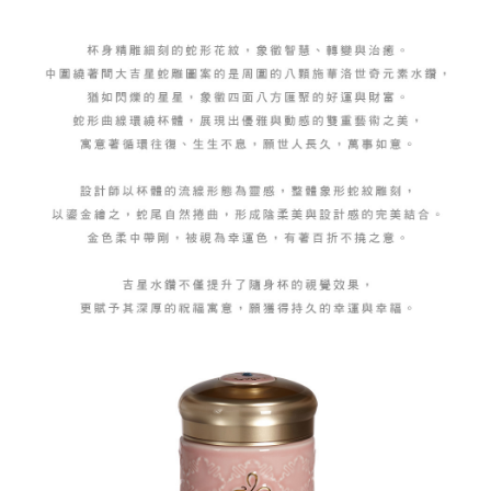
易，需依本服務之必要範圍內提供個人資料，並將交易相關給付款項請求債
每筆NT$150，滿NT$2,500(含以上)免運費
權轉讓予恩沛科技股份有限公司。
２．關於個人資料處理事宜，請瀏覽以下網址：
https://aftee.tw/terms/#terms3
海外配送
查看運費
３．未成年的使用者請事先徵得法定代理人或監護人之同意方可使用
「AFTEE先享後付」，若未經同意申辦者引起之損失，本公司不負相關責
順豐速運(香港/澳門)
查看運費
任。
４．使用「AFTEE先享後付」時，將依據個別帳號之用戶狀況，依本公司即
時審查核予不同之上限額度；若仍有額度不足之情形，本公司將視審查結果
請求用戶進行身份認證。
５．嚴禁一人註冊多個帳號或使用他人資訊註冊。若發現惡意使用之情形，
恩沛科技股份有限公司將有權停止該用戶之使用額度並採取法律行動。