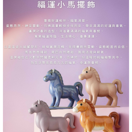
Hami Point
AFTEE先享後付是「在收到商品之後才付款」的支付方式。 讓您購物簡單
3.實際核准額度、可分期數及費用金額請依後續交易確認頁面所載為準。
便利好安心！
相關說明
4.訂單成立30分鐘內，如未前往確認交易或遇審核未通過，訂單將自動取
１．簡單：不需註冊會員、不需綁卡、不需儲值。
「Hami Point」為中華電信所提供之點數服務，可於會員專區綁定中華電信
消。如遇「轉專審核」未通過狀況，表示未達大哥付你分期系統評分，恕無
２．便利：只要手機號碼，簡訊認證，即可結帳。
ATM付款
會員帳號後，即可在購物車使用 Hami Point 折抵消費金額 (1點等於1元)。
法說明評估內容。
３．安心：先確認商品／服務後，再付款。
【繳款方式說明】
貨到付款
1.分期款項不併入電信帳單，「大哥付你分期」於每月結算日後寄送繳費提
【「AFTEE先享後付」結帳流程】
醒簡訊。
１．於結帳方式選擇「AFTEE先享後付」後，將跳轉至「AFTEE先享後付」
2.透過簡訊連結打開帳單後，可選擇「超商條碼／台灣大直營門市／銀行轉
結帳頁面，進行簡訊認證並確認金額後，即可完成結帳。
運送方式
帳／街口支付／iPASS MONEY」等通路繳費。
２．訂單成立數日內，您將收到繳費通知簡訊。
7-11取貨(快速到店)，2件以上商品，請改選其他配送方式
３．收到繳費通知簡訊後14天內，點擊此簡訊中的連結，可透過四大超商／
【注意事項】
ATM／網路銀行／等多元方式進行付款，方視為交易完成。
每筆NT$95，滿NT$2,500(含以上)免運費
1.本服務係由「台灣大哥大股份有限公司」（以下簡稱本公司）所提供，讓
※ 請注意：結帳手續完成當下不需立刻繳費，但若您需要取消訂單，請聯絡
用戶於交易時，得透過本服務購買商品或服務，並由商店將買賣／分期付款
購買商品的店家。未經商家同意取消之訂單仍視為有效，需透過AFTEE先享
郵局或黑貓宅急便寄出
買賣價金債權讓與本公司後，依約使用本公司帳單繳交帳款。
後付繳納相關費用。
2.基於同意付款使用「大哥付你分期」之契約關係目的，商店將以您的個人
每筆NT$150，滿NT$2,500(含以上)免運費
※ 交易是否成功請以「AFTEE先享後付 」之結帳頁面顯示為準，若有關於
資料（包含姓名、電話或地址）提供予台灣大哥大進項蒐集、處理及利用，
是否繳費成功／繳費後需取消欲退款等相關疑問，請聯繫「AFTEE先享後付
由本公司與您本人進行分期帳單所需資料之確認、核對及更正。
宅配-外島
客戶支援中心」
https://netprotections.freshdesk.com/support/home
3.完整用戶服務條款，請詳閱以下連結：
https://oppay.tw/userRule
每筆NT$250，滿NT$2,500(含以上)免運費
【注意事項】
１．透過由恩沛科技股份有限公司提供之「AFTEE先享後付」服務完成之交
貨到付款
易，需依本服務之必要範圍內提供個人資料，並將交易相關給付款項請求債
每筆NT$150，滿NT$2,500(含以上)免運費
權轉讓予恩沛科技股份有限公司。
２．關於個人資料處理事宜，請瀏覽以下網址：
https://aftee.tw/terms/#terms3
海外配送
查看運費