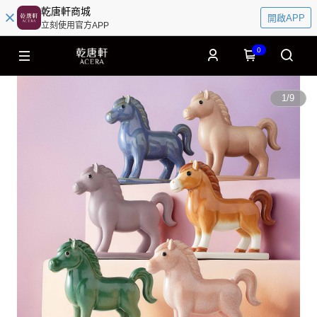
乾唐軒商城
開啟APP
立刻使用官方APP
0
1
/
9