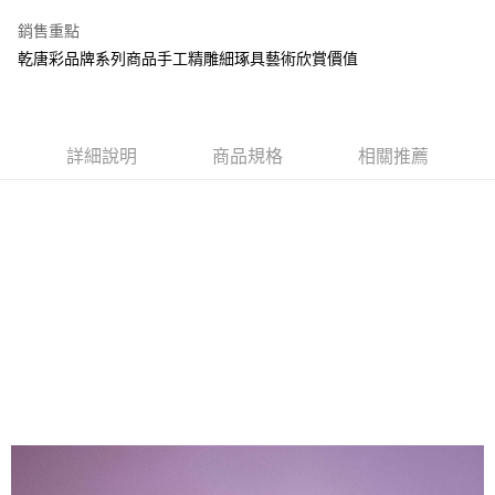
3 期 0 利率 每期
NT$560
21家銀行
銷售重點
6 期 0 利率 每期
NT$280
21家銀行
合作金庫商業銀行
第一商業銀行
乾唐彩品牌系列商品手工精雕細琢具藝術欣賞價值
華南商業銀行
彰化商業銀行
12 期 0 利率 每期
NT$140
21家銀行
合作金庫商業銀行
第一商業銀行
上海商業儲蓄銀行
台北富邦商業銀行
華南商業銀行
彰化商業銀行
合作金庫商業銀行
第一商業銀行
LINE Pay
國泰世華商業銀行
兆豐國際商業銀行
上海商業儲蓄銀行
台北富邦商業銀行
華南商業銀行
彰化商業銀行
臺灣中小企業銀行
台中商業銀行
國泰世華商業銀行
兆豐國際商業銀行
Apple Pay
上海商業儲蓄銀行
台北富邦商業銀行
詳細說明
商品規格
相關推薦
匯豐（台灣）商業銀行
華泰商業銀行
臺灣中小企業銀行
台中商業銀行
國泰世華商業銀行
兆豐國際商業銀行
聯邦商業銀行
遠東國際商業銀行
匯豐（台灣）商業銀行
華泰商業銀行
街口支付
臺灣中小企業銀行
台中商業銀行
元大商業銀行
永豐商業銀行
聯邦商業銀行
遠東國際商業銀行
匯豐（台灣）商業銀行
華泰商業銀行
玉山商業銀行
星展（台灣）商業銀行
悠遊付
元大商業銀行
永豐商業銀行
聯邦商業銀行
遠東國際商業銀行
台新國際商業銀行
中國信託商業銀行
玉山商業銀行
星展（台灣）商業銀行
元大商業銀行
永豐商業銀行
台灣樂天信用卡公司
Google Pay
台新國際商業銀行
中國信託商業銀行
玉山商業銀行
星展（台灣）商業銀行
台灣樂天信用卡公司
台新國際商業銀行
中國信託商業銀行
全盈+PAY
台灣樂天信用卡公司
大哥付你分期
相關說明
【大哥付你分期使用說明】
AFTEE先享後付
1.本服務由台灣大哥大提供，台灣大哥大用戶可立即使用無須另外申請。
2.付款方式選擇「大哥付你分期」，訂單成立後會自動跳轉到大哥付的交易
相關說明
流程，驗證手機門號後，選擇欲分期的期數、繳款截止日，確認付款後即完
【關於「AFTEE先享後付」】
成交易。