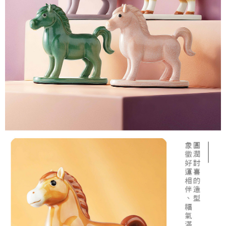
３．未成年的使用者請事先徵得法定代理人或監護人之同意方可使用
「AFTEE先享後付」，若未經同意申辦者引起之損失，本公司不負相關責
順豐速運(香港/澳門)
查看運費
任。
４．使用「AFTEE先享後付」時，將依據個別帳號之用戶狀況，依本公司即
時審查核予不同之上限額度；若仍有額度不足之情形，本公司將視審查結果
請求用戶進行身份認證。
５．嚴禁一人註冊多個帳號或使用他人資訊註冊。若發現惡意使用之情形，
恩沛科技股份有限公司將有權停止該用戶之使用額度並採取法律行動。