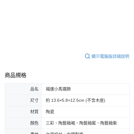
顯示電腦版詳細說明
商品規格
品名
福運小馬擺飾
尺寸
約 13.6×5.8×12.5cm (不含木座)
材質
陶瓷
顏色
三彩、陶藝釉褐、陶藝釉藍、陶藝釉紫