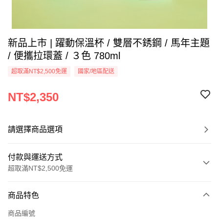
新品上市 | 躍動保溫杯 / 雙層不銹鋼 / 馬年主題
/ 便攜拉環蓋 / ３色 780ml
超取滿NT$2,500免運
國家/地區配送
NT$2,350
請選擇商品選項
付款與運送方式
超取滿NT$2,500免運
付款方式
商品特色
信用卡一次付款
商品編號