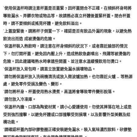
˙使用保溫杯時請注意杯蓋是否蓋緊﹖因杯蓋閉合不正確，在傾斜杯身時將
導致漏水、弄髒衣物或物品等，故請務必直立杯體後蓋緊杯蓋。閉合杯蓋
時，請不要傾斜或搖晃杯體，避免飲料溢出。
˙上蓋旋緊後，請將杯子倒置一下，確認是否有飲品外漏的現象，以避免熱
飲流出而造 成被燙傷的危險。
˙保溫杯裝入熱飲時，請注意在杯身傾斜的狀況下，或者靠近臉部的情況
下，勿打開杯蓋，避免因內壓上升，造成熱飲急劇噴出、飛濺等被燙傷的
危險。因此建議喝熱水時拿遠些開蓋、並注意水溫緩慢飲用勿燙口。
˙保溫杯放入背包時，請直立放置避免漏水損壞物品。
˙請勿將保溫杯放入洗碗機清洗或放入微波爐加熱，也勿靠近火爐 .. 等熱源
處，避免零件受損及變色、變形。
˙請勿將杯身、杯蓋使用熱水燙煮，高溫將會導致零件變形脫落。
˙請勿放入冷凍庫。
˙保溫杯內膽、口部為陶瓷材質，請小心愛護使用，勿使其摔落在地上或是
受到強烈撞擊，以避免杯體或口部撞擊受到損壞，以及影響外型美觀及結
構功能。
˙請確認杯蓋內部矽膠墊圈正確安裝避免漏水，裝入氣味濃烈飲料，矽膠墊