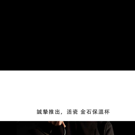
3.實際核准額度、可分期數及費用金額請依後續交易確認頁面所載為準。
便利好安心！
相關說明
4.訂單成立30分鐘內，如未前往確認交易或遇審核未通過，訂單將自動取
１．簡單：不需註冊會員、不需綁卡、不需儲值。
「Hami Point」為中華電信所提供之點數服務，可於會員專區綁定中華電信
消。如遇「轉專審核」未通過狀況，表示未達大哥付你分期系統評分，恕無
２．便利：只要手機號碼，簡訊認證，即可結帳。
ATM付款
會員帳號後，即可在購物車使用 Hami Point 折抵消費金額 (1點等於1元)。
法說明評估內容。
３．安心：先確認商品／服務後，再付款。
【繳款方式說明】
貨到付款
1.分期款項不併入電信帳單，「大哥付你分期」於每月結算日後寄送繳費提
【「AFTEE先享後付」結帳流程】
醒簡訊。
１．於結帳方式選擇「AFTEE先享後付」後，將跳轉至「AFTEE先享後付」
2.透過簡訊連結打開帳單後，可選擇「超商條碼／台灣大直營門市／銀行轉
結帳頁面，進行簡訊認證並確認金額後，即可完成結帳。
運送方式
帳／街口支付／iPASS MONEY」等通路繳費。
２．訂單成立數日內，您將收到繳費通知簡訊。
7-11取貨(快速到店)，2件以上商品，請改選其他配送方式
３．收到繳費通知簡訊後14天內，點擊此簡訊中的連結，可透過四大超商／
【注意事項】
ATM／網路銀行／等多元方式進行付款，方視為交易完成。
每筆NT$95，滿NT$2,500(含以上)免運費
1.本服務係由「台灣大哥大股份有限公司」（以下簡稱本公司）所提供，讓
※ 請注意：結帳手續完成當下不需立刻繳費，但若您需要取消訂單，請聯絡
用戶於交易時，得透過本服務購買商品或服務，並由商店將買賣／分期付款
購買商品的店家。未經商家同意取消之訂單仍視為有效，需透過AFTEE先享
郵局或黑貓宅急便寄出
買賣價金債權讓與本公司後，依約使用本公司帳單繳交帳款。
後付繳納相關費用。
2.基於同意付款使用「大哥付你分期」之契約關係目的，商店將以您的個人
每筆NT$150，滿NT$2,500(含以上)免運費
※ 交易是否成功請以「AFTEE先享後付 」之結帳頁面顯示為準，若有關於
資料（包含姓名、電話或地址）提供予台灣大哥大進項蒐集、處理及利用，
是否繳費成功／繳費後需取消欲退款等相關疑問，請聯繫「AFTEE先享後付
由本公司與您本人進行分期帳單所需資料之確認、核對及更正。
宅配-外島
客戶支援中心」
https://netprotections.freshdesk.com/support/home
3.完整用戶服務條款，請詳閱以下連結：
https://oppay.tw/userRule
每筆NT$250，滿NT$2,500(含以上)免運費
【注意事項】
１．透過由恩沛科技股份有限公司提供之「AFTEE先享後付」服務完成之交
貨到付款
易，需依本服務之必要範圍內提供個人資料，並將交易相關給付款項請求債
每筆NT$150，滿NT$2,500(含以上)免運費
權轉讓予恩沛科技股份有限公司。
２．關於個人資料處理事宜，請瀏覽以下網址：
https://aftee.tw/terms/#terms3
海外配送
查看運費
３．未成年的使用者請事先徵得法定代理人或監護人之同意方可使用