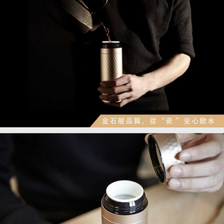
「AFTEE先享後付」，若未經同意申辦者引起之損失，本公司不負相關責
順豐速運(香港/澳門)
查看運費
任。
４．使用「AFTEE先享後付」時，將依據個別帳號之用戶狀況，依本公司即
時審查核予不同之上限額度；若仍有額度不足之情形，本公司將視審查結果
請求用戶進行身份認證。
５．嚴禁一人註冊多個帳號或使用他人資訊註冊。若發現惡意使用之情形，
恩沛科技股份有限公司將有權停止該用戶之使用額度並採取法律行動。