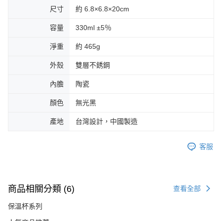
尺寸
約 6.8×6.8×20cm
容量
330ml ±5％
淨重
約 465g
外殼
雙層不銹鋼
內膽
陶瓷
顏色
無光黑
產地
台灣設計，中國製造
客服
商品相關分類 (6)
查看全部
保溫杯系列