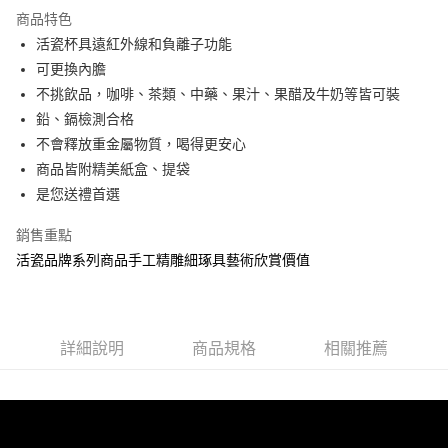
商品特色
6 期 0 利率 每期
NT$646
21家銀行
合作金庫商業銀行
第一商業銀行
活瓷杯具遠紅外線和負離子功能
華南商業銀行
彰化商業銀行
12 期 0 利率 每期
NT$323
21家銀行
合作金庫商業銀行
第一商業銀行
可更換內膽
上海商業儲蓄銀行
台北富邦商業銀行
華南商業銀行
彰化商業銀行
合作金庫商業銀行
第一商業銀行
LINE Pay
國泰世華商業銀行
兆豐國際商業銀行
不挑飲品，咖啡、茶類、中藥、果汁、果醋及牛奶等皆可裝
上海商業儲蓄銀行
台北富邦商業銀行
華南商業銀行
彰化商業銀行
臺灣中小企業銀行
台中商業銀行
鉛、鎘檢測合格
國泰世華商業銀行
兆豐國際商業銀行
Apple Pay
上海商業儲蓄銀行
台北富邦商業銀行
匯豐（台灣）商業銀行
華泰商業銀行
臺灣中小企業銀行
台中商業銀行
不會釋放重金屬物質，喝得更安心
國泰世華商業銀行
兆豐國際商業銀行
聯邦商業銀行
遠東國際商業銀行
匯豐（台灣）商業銀行
華泰商業銀行
街口支付
商品皆附精美紙盒、提袋
臺灣中小企業銀行
台中商業銀行
元大商業銀行
永豐商業銀行
聯邦商業銀行
遠東國際商業銀行
匯豐（台灣）商業銀行
華泰商業銀行
是您送禮首選
玉山商業銀行
星展（台灣）商業銀行
悠遊付
元大商業銀行
永豐商業銀行
聯邦商業銀行
遠東國際商業銀行
台新國際商業銀行
中國信託商業銀行
玉山商業銀行
星展（台灣）商業銀行
銷售重點
元大商業銀行
永豐商業銀行
台灣樂天信用卡公司
Google Pay
台新國際商業銀行
中國信託商業銀行
玉山商業銀行
星展（台灣）商業銀行
活瓷品牌系列商品手工精雕細琢具藝術欣賞價值
台灣樂天信用卡公司
台新國際商業銀行
中國信託商業銀行
全盈+PAY
台灣樂天信用卡公司
大哥付你分期
相關說明
詳細說明
商品規格
相關推薦
【大哥付你分期使用說明】
AFTEE先享後付
1.本服務由台灣大哥大提供，台灣大哥大用戶可立即使用無須另外申請。
2.付款方式選擇「大哥付你分期」，訂單成立後會自動跳轉到大哥付的交易
相關說明
流程，驗證手機門號後，選擇欲分期的期數、繳款截止日，確認付款後即完
【關於「AFTEE先享後付」】
成交易。
Hami Point
AFTEE先享後付是「在收到商品之後才付款」的支付方式。 讓您購物簡單