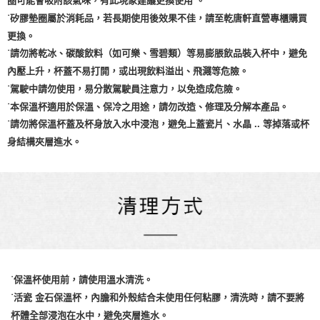
圈可能會吸附該氣味，有此現象建議更換使用 。
˙矽膠墊圈屬於消耗品，若長期使用後效果不佳，請至乾唐軒直營專櫃購買
更換。
˙請勿將乾冰、碳酸飲料（如可樂、雪碧類）等易膨脹飲品裝入杯中，避免
內壓上升，杯蓋不易打開，或出現飲料溢出、飛濺等危險。
˙駕駛中請勿使用，易分散駕駛員注意力，以免造成危險。
˙本保溫杯適用於保溫、保冷之用途，請勿改造、修理及分解本產品。
˙請勿將保溫杯蓋及杯身放入水中浸泡，避免上蓋瓷片、水晶 .. 等掉落或杯
身結構夾層進水。
˙保溫杯使用前，請使用溫水清洗。
˙活瓷 金石保溫杯，內膽和外殼結合未使用任何粘膠，清洗時，請不要將
杯體全部浸泡在水中，避免夾層進水。