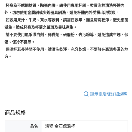
˙杯身為不銹鋼材質，陶瓷內膽。請使用專用杯刷、柔質泡棉清洗杯體內
外，切勿使用金屬刷或尖銳器具刷洗，避免杯體內外受損出現裂痕。
˙如飲用果汁、牛奶、茶水等飲料，請當日飲畢，而且清洗乾淨，避免細菌
滋生，造成杯身及杯蓋之菌斑及異味產生。
˙請不要使用氯系漂白劑、稀釋劑、研磨粉、去污粉等，避免造成生銹，保
溫、保冷不良等。
˙保溫杯若長時間不使用，請清洗乾淨，充分乾燥，不要放在高溫多濕的地
方。
顯示電腦版詳細說明
商品規格
品名
活瓷 金石保溫杯