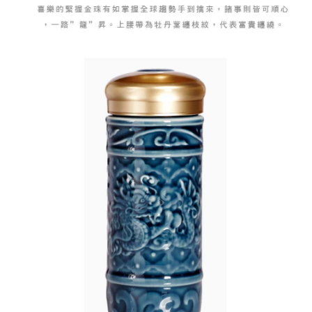
https://aftee.tw/terms/#terms3
海外配送
查看運費
３．未成年的使用者請事先徵得法定代理人或監護人之同意方可使用
「AFTEE先享後付」，若未經同意申辦者引起之損失，本公司不負相關責
順豐速運(香港/澳門)
查看運費
任。
４．使用「AFTEE先享後付」時，將依據個別帳號之用戶狀況，依本公司即
時審查核予不同之上限額度；若仍有額度不足之情形，本公司將視審查結果
請求用戶進行身份認證。
５．嚴禁一人註冊多個帳號或使用他人資訊註冊。若發現惡意使用之情形，
恩沛科技股份有限公司將有權停止該用戶之使用額度並採取法律行動。