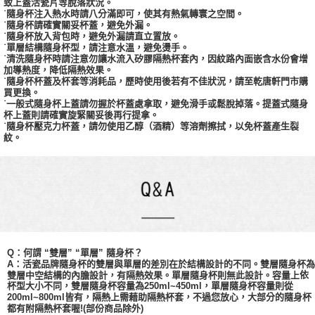
致上蓋活瓷片等脫落狀況。
˙隨身杯注入熱水時請八分滿即可，使其有熱氣轉寰之空間。
˙隨身杯請確實關妥杯蓋，避免外漏。
˙隨身杯放入背包時，避免外漏請直立置放。
˙單層結構隨身杯型，請注意水溫，避免燙手。
˙清洗隨身杯時請注意勿讓水流入矽膠隔熱杯套內，因紋路內面嵌含水份會增
加導熱度，降低隔熱效果。
˙隨身杯杯蓋及杯套等消耗品，歷時使用後若有不佳狀況，請至乾唐軒門市購
買更換。
˙一般式隨身杯上蓋請勿握於杯蓋處拿取，避免滑手或鬆脫掉落。提蓋式隨身
杯上蓋則請確實旋緊關妥後再行提拿。
˙隨身杯壓克力杯蓋，請勿使用乙醇（酒精）等溶劑擦拭，以免杯蓋產生裂
紋。
Q：何謂 “雙層” “單層” 隨身杯？
A：活瓷品牌隨身杯的雙層與單層的差別在於結構設計的不同。雙層隨身杯為
依
雙層中空結構的內膽設計，有隔熱效果。單層隨身杯則無此設計。容量上
杯型大小不同，
雙層
隨身杯容量為
250ml~450ml，單層隨身杯容量則從
200ml~800ml皆有，隔熱上需藉助隔熱杯套，不過您放心，大部分的隨身杯
都有附隔熱杯套喔!(部份商品除外)