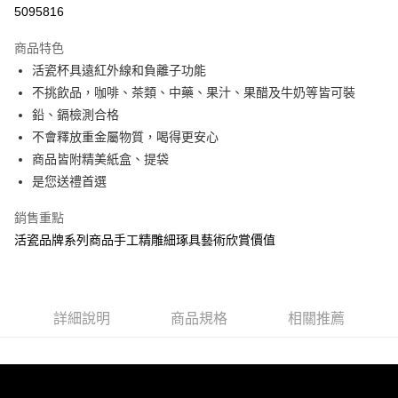
信用卡分期付款
5095816
3 期 0 利率 每期
NT$830
21家銀行
商品特色
6 期 0 利率 每期
NT$415
21家銀行
合作金庫商業銀行
第一商業銀行
活瓷杯具遠紅外線和負離子功能
華南商業銀行
彰化商業銀行
12 期 0 利率 每期
NT$207
21家銀行
合作金庫商業銀行
第一商業銀行
不挑飲品，咖啡、茶類、中藥、果汁、果醋及牛奶等皆可裝
上海商業儲蓄銀行
台北富邦商業銀行
華南商業銀行
彰化商業銀行
合作金庫商業銀行
第一商業銀行
LINE Pay
國泰世華商業銀行
兆豐國際商業銀行
鉛、鎘檢測合格
上海商業儲蓄銀行
台北富邦商業銀行
華南商業銀行
彰化商業銀行
臺灣中小企業銀行
台中商業銀行
不會釋放重金屬物質，喝得更安心
國泰世華商業銀行
兆豐國際商業銀行
Apple Pay
上海商業儲蓄銀行
台北富邦商業銀行
匯豐（台灣）商業銀行
華泰商業銀行
臺灣中小企業銀行
台中商業銀行
商品皆附精美紙盒、提袋
國泰世華商業銀行
兆豐國際商業銀行
聯邦商業銀行
遠東國際商業銀行
匯豐（台灣）商業銀行
華泰商業銀行
街口支付
是您送禮首選
臺灣中小企業銀行
台中商業銀行
元大商業銀行
永豐商業銀行
聯邦商業銀行
遠東國際商業銀行
匯豐（台灣）商業銀行
華泰商業銀行
玉山商業銀行
星展（台灣）商業銀行
悠遊付
元大商業銀行
永豐商業銀行
銷售重點
聯邦商業銀行
遠東國際商業銀行
台新國際商業銀行
中國信託商業銀行
玉山商業銀行
星展（台灣）商業銀行
活瓷品牌系列商品手工精雕細琢具藝術欣賞價值
元大商業銀行
永豐商業銀行
台灣樂天信用卡公司
Google Pay
台新國際商業銀行
中國信託商業銀行
玉山商業銀行
星展（台灣）商業銀行
台灣樂天信用卡公司
台新國際商業銀行
中國信託商業銀行
全盈+PAY
台灣樂天信用卡公司
大哥付你分期
詳細說明
商品規格
相關推薦
相關說明
【大哥付你分期使用說明】
AFTEE先享後付
1.本服務由台灣大哥大提供，台灣大哥大用戶可立即使用無須另外申請。
2.付款方式選擇「大哥付你分期」，訂單成立後會自動跳轉到大哥付的交易
相關說明