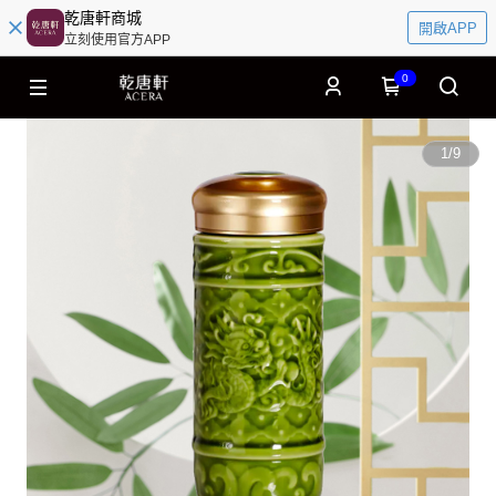
乾唐軒商城
開啟APP
立刻使用官方APP
0
1
/
9