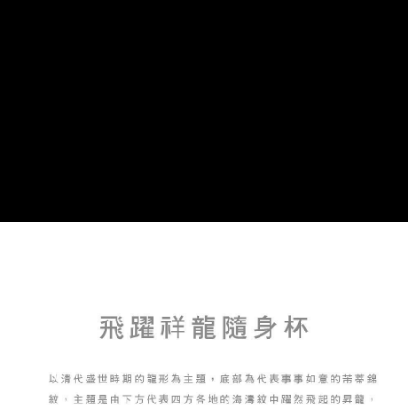
流程，驗證手機門號後，選擇欲分期的期數、繳款截止日，確認付款後即完
【關於「AFTEE先享後付」】
成交易。
Hami Point
AFTEE先享後付是「在收到商品之後才付款」的支付方式。 讓您購物簡單
3.實際核准額度、可分期數及費用金額請依後續交易確認頁面所載為準。
便利好安心！
相關說明
4.訂單成立30分鐘內，如未前往確認交易或遇審核未通過，訂單將自動取
１．簡單：不需註冊會員、不需綁卡、不需儲值。
「Hami Point」為中華電信所提供之點數服務，可於會員專區綁定中華電信
消。如遇「轉專審核」未通過狀況，表示未達大哥付你分期系統評分，恕無
２．便利：只要手機號碼，簡訊認證，即可結帳。
ATM付款
會員帳號後，即可在購物車使用 Hami Point 折抵消費金額 (1點等於1元)。
法說明評估內容。
３．安心：先確認商品／服務後，再付款。
【繳款方式說明】
貨到付款
1.分期款項不併入電信帳單，「大哥付你分期」於每月結算日後寄送繳費提
【「AFTEE先享後付」結帳流程】
醒簡訊。
１．於結帳方式選擇「AFTEE先享後付」後，將跳轉至「AFTEE先享後付」
2.透過簡訊連結打開帳單後，可選擇「超商條碼／台灣大直營門市／銀行轉
結帳頁面，進行簡訊認證並確認金額後，即可完成結帳。
運送方式
帳／街口支付／iPASS MONEY」等通路繳費。
２．訂單成立數日內，您將收到繳費通知簡訊。
7-11取貨(快速到店)，2件以上商品，請改選其他配送方式
３．收到繳費通知簡訊後14天內，點擊此簡訊中的連結，可透過四大超商／
【注意事項】
ATM／網路銀行／等多元方式進行付款，方視為交易完成。
每筆NT$95，滿NT$2,500(含以上)免運費
1.本服務係由「台灣大哥大股份有限公司」（以下簡稱本公司）所提供，讓
※ 請注意：結帳手續完成當下不需立刻繳費，但若您需要取消訂單，請聯絡
用戶於交易時，得透過本服務購買商品或服務，並由商店將買賣／分期付款
購買商品的店家。未經商家同意取消之訂單仍視為有效，需透過AFTEE先享
郵局或黑貓宅急便寄出
買賣價金債權讓與本公司後，依約使用本公司帳單繳交帳款。
後付繳納相關費用。
2.基於同意付款使用「大哥付你分期」之契約關係目的，商店將以您的個人
每筆NT$150，滿NT$2,500(含以上)免運費
※ 交易是否成功請以「AFTEE先享後付 」之結帳頁面顯示為準，若有關於
資料（包含姓名、電話或地址）提供予台灣大哥大進項蒐集、處理及利用，
是否繳費成功／繳費後需取消欲退款等相關疑問，請聯繫「AFTEE先享後付
由本公司與您本人進行分期帳單所需資料之確認、核對及更正。
宅配-外島
客戶支援中心」
https://netprotections.freshdesk.com/support/home
3.完整用戶服務條款，請詳閱以下連結：
https://oppay.tw/userRule
每筆NT$250，滿NT$2,500(含以上)免運費
【注意事項】
１．透過由恩沛科技股份有限公司提供之「AFTEE先享後付」服務完成之交
貨到付款
易，需依本服務之必要範圍內提供個人資料，並將交易相關給付款項請求債
每筆NT$150，滿NT$2,500(含以上)免運費
權轉讓予恩沛科技股份有限公司。
２．關於個人資料處理事宜，請瀏覽以下網址：