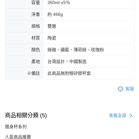
容量
350ml ±5％
淨重
約 466g
規格
雙層
材質
陶瓷
顏色
綠釉、礦藍、薄荷綠、玫瑰粉
產地
台灣設計，中國製造
※備註
此商品無附贈矽膠杯套
客服
商品相關分類 (5)
查看全部
隨身杯系列
人氣商品推薦