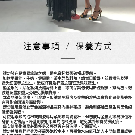
˙請勿放在兒童易拿取之處，避免瓷杯掉落破損或燙傷。
˙如飲用果汁、牛奶、健康醋、茶水等飲料時，請當日飲畢，並且清洗乾淨，
避免細菌等之滋生，造成杯身及杯蓋之菌斑及異味產生。
˙鎏金系列、貼花系列及隨身杯上蓋…等商品請勿使用於洗碗機、烘碗機、微
波爐及置於爐火旁避免損壞變形。
˙本產品請勿冷凍，可冷藏。但請避免極度及突然的冷熱溫度變化致使陶瓷杯
有可能會因溫差而破裂。
˙請勿使用鐵湯匙等金屬類物品在杯內攪拌碰撞，避免劃傷釉面產生灰黑色線
條影響美觀。
˙可使用柔緻的泡棉或陶瓷專用菜瓜布清洗瓷杯，但勿使用金屬刷等易損傷杯
身釉面之物品。杯蓋則使用柔緻的泡棉洗淨，避免其外觀有受損刷痕。
˙每次使用後請務必將杯身及杯蓋等充份洗淨、分開置乾。
˙請勿將隨身杯杯身及杯蓋浸泡於水中，可避免水由氣孔流入中間結構層或導