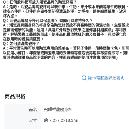
Q：任何飲料都可放入活瓷品牌的陶瓷杯嗎？
A：是的，活瓷品牌陶瓷杯可以裝中藥、牛奶、果汁或水果醋等酸性的飲料，
請安心使用，但使用完畢後要記得清洗乾淨，勿隔夜，避免細菌孳生，沾污
杯內壁。
Q：活瓷品牌隨身杯可以保溫嗎？ 時間可以維持多久？
A：活瓷品牌隨身杯的杯身全為陶瓷材質故不具長時間的保溫功能，主要訴求
是藝術健康的功能，運用「具遠紅外線放射效果之塗佈基材組成法」專利技
術，經過繁複工藝燒製而成，使產品能釋放遠紅外線及負離子，可以優化您
在飲用時的體驗與感受。
Q：如何清洗陶瓷杯？
A：平常清洗時可以用陶瓷專用的菜瓜布，若杯子使用一段時間後卡色，則可
以使用小蘇打、檸檬酸或陶瓷專用的去漬粉等浸泡後再用抹布清洗即可。(購
買時也請詳讀商品說明書的內容，裡面有詳細的使用注意事項說明喔!)
顯示電腦版詳細說明
商品規格
品名
飛躍祥龍隨身杯
尺寸
約 7.2×7.2×18.3㎝