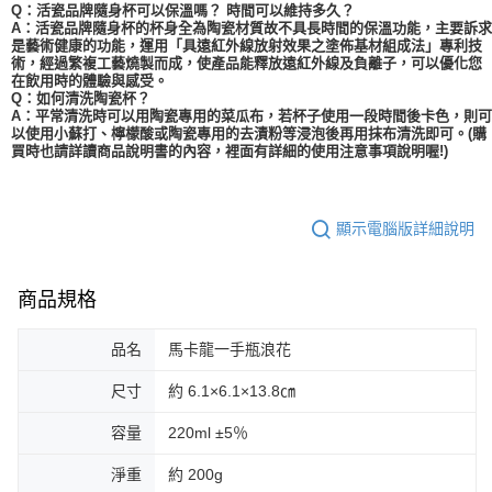
Q：活瓷品牌隨身杯可以保溫嗎？ 時間可以維持多久？
A：活瓷品牌隨身杯的杯身全為陶瓷材質故不具長時間的保溫功能，主要訴求
是藝術健康的功能，運用「具遠紅外線放射效果之塗佈基材組成法」專利技
術，經過繁複工藝燒製而成，使產品能釋放遠紅外線及負離子，可以優化您
在飲用時的體驗與感受。
Q：如何清洗陶瓷杯？
A：平常清洗時可以用陶瓷專用的菜瓜布，若杯子使用一段時間後卡色，則可
以使用小蘇打、檸檬酸或陶瓷專用的去漬粉等浸泡後再用抹布清洗即可。(購
買時也請詳讀商品說明書的內容，裡面有詳細的使用注意事項說明喔!)
顯示電腦版詳細說明
商品規格
品名
馬卡龍一手瓶浪花
尺寸
約 6.1×6.1×13.8㎝
容量
220ml ±5％
淨重
約 200g