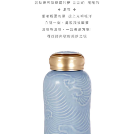
https://aftee.tw/terms/#terms3
海外配送
查看運費
３．未成年的使用者請事先徵得法定代理人或監護人之同意方可使用
「AFTEE先享後付」，若未經同意申辦者引起之損失，本公司不負相關責
順豐速運(香港/澳門)
查看運費
任。
４．使用「AFTEE先享後付」時，將依據個別帳號之用戶狀況，依本公司即
時審查核予不同之上限額度；若仍有額度不足之情形，本公司將視審查結果
請求用戶進行身份認證。
５．嚴禁一人註冊多個帳號或使用他人資訊註冊。若發現惡意使用之情形，
恩沛科技股份有限公司將有權停止該用戶之使用額度並採取法律行動。