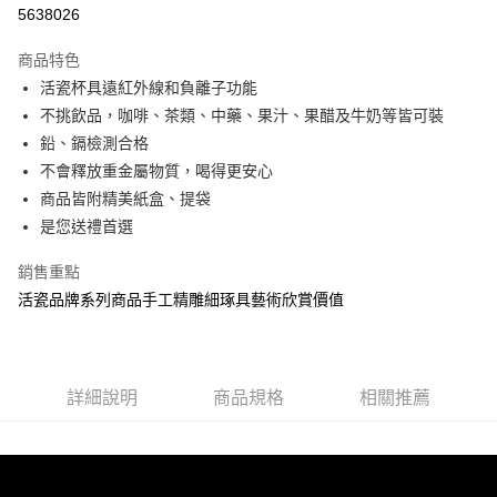
信用卡分期付款
5638026
3 期 0 利率 每期
NT$430
21家銀行
商品特色
6 期 0 利率 每期
NT$215
21家銀行
合作金庫商業銀行
第一商業銀行
活瓷杯具遠紅外線和負離子功能
華南商業銀行
彰化商業銀行
12 期 0 利率 每期
NT$107
21家銀行
合作金庫商業銀行
第一商業銀行
不挑飲品，咖啡、茶類、中藥、果汁、果醋及牛奶等皆可裝
上海商業儲蓄銀行
台北富邦商業銀行
華南商業銀行
彰化商業銀行
合作金庫商業銀行
第一商業銀行
LINE Pay
國泰世華商業銀行
兆豐國際商業銀行
鉛、鎘檢測合格
上海商業儲蓄銀行
台北富邦商業銀行
華南商業銀行
彰化商業銀行
臺灣中小企業銀行
台中商業銀行
不會釋放重金屬物質，喝得更安心
國泰世華商業銀行
兆豐國際商業銀行
Apple Pay
上海商業儲蓄銀行
台北富邦商業銀行
匯豐（台灣）商業銀行
華泰商業銀行
臺灣中小企業銀行
台中商業銀行
商品皆附精美紙盒、提袋
國泰世華商業銀行
兆豐國際商業銀行
聯邦商業銀行
遠東國際商業銀行
匯豐（台灣）商業銀行
華泰商業銀行
街口支付
是您送禮首選
臺灣中小企業銀行
台中商業銀行
元大商業銀行
永豐商業銀行
聯邦商業銀行
遠東國際商業銀行
匯豐（台灣）商業銀行
華泰商業銀行
玉山商業銀行
星展（台灣）商業銀行
悠遊付
元大商業銀行
永豐商業銀行
銷售重點
聯邦商業銀行
遠東國際商業銀行
台新國際商業銀行
中國信託商業銀行
玉山商業銀行
星展（台灣）商業銀行
活瓷品牌系列商品手工精雕細琢具藝術欣賞價值
元大商業銀行
永豐商業銀行
台灣樂天信用卡公司
Google Pay
台新國際商業銀行
中國信託商業銀行
玉山商業銀行
星展（台灣）商業銀行
台灣樂天信用卡公司
台新國際商業銀行
中國信託商業銀行
全盈+PAY
台灣樂天信用卡公司
大哥付你分期
詳細說明
商品規格
相關推薦
相關說明
【大哥付你分期使用說明】
AFTEE先享後付
1.本服務由台灣大哥大提供，台灣大哥大用戶可立即使用無須另外申請。
2.付款方式選擇「大哥付你分期」，訂單成立後會自動跳轉到大哥付的交易
相關說明