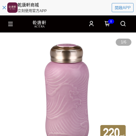
乾唐軒商城
開啟APP
立刻使用官方APP
0
1
/
6