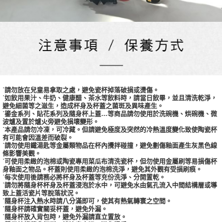
˙請勿放在兒童易拿取之處，避免瓷杯掉落破損或燙傷。
˙如飲用果汁、牛奶、健康醋、茶水等飲料時，請當日飲畢，並且清洗乾淨，
避免細菌等之滋生，造成杯身及杯蓋之菌斑及異味產生。
˙鎏金系列、貼花系列及隨身杯上蓋…等商品請勿使用於洗碗機、烘碗機、微
波爐及置於爐火旁避免損壞變形。
˙本產品請勿冷凍，可冷藏。但請避免極度及突然的冷熱溫度變化致使陶瓷杯
有可能會因溫差而破裂。
˙請勿使用鐵湯匙等金屬類物品在杯內攪拌碰撞，避免劃傷釉面產生灰黑色線
條影響美觀。
˙可使用柔緻的泡棉或陶瓷專用菜瓜布清洗瓷杯，但勿使用金屬刷等易損傷杯
身釉面之物品。杯蓋則使用柔緻的泡棉洗淨，避免其外觀有受損刷痕。
˙每次使用後請務必將杯身及杯蓋等充份洗淨、分開置乾。
˙請勿將隨身杯杯身及杯蓋浸泡於水中，可避免水由氣孔流入中間結構層或導
致上蓋活瓷片等脫落狀況。
˙隨身杯注入熱水時請八分滿即可，使其有熱氣轉寰之空間。
˙隨身杯請確實關妥杯蓋，避免外漏。
˙隨身杯放入背包時，避免外漏請直立置放。