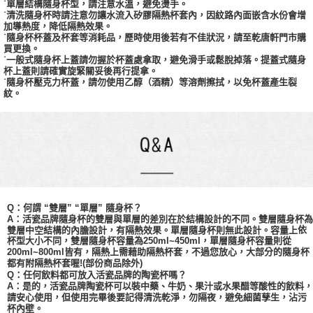
˙單層結構隨身杯型，請注意水溫，避免燙手。
˙清洗隨身杯時請注意勿讓水流入矽膠隔熱杯套內，因紋路內面嵌含水份會增
加導熱度，降低隔熱效果。
˙隨身杯杯蓋及杯套等消耗品，歷時使用後若有不佳狀況，請至乾唐軒門市購
買更換。
˙一般式隨身杯上蓋請勿握於杯蓋處拿取，避免滑手或鬆脫掉落。提蓋式隨身
杯上蓋則請確實旋緊關妥後再行提拿。
˙隨身杯壓克力杯蓋，請勿使用乙醇（酒精）等溶劑擦拭，以免杯蓋產生裂
紋。
Q：何謂 “雙層” “單層” 隨身杯？
A：活瓷品牌隨身杯的雙層與單層的差別在於結構設計的不同。雙層隨身杯為
依
雙層中空結構的內膽設計，有隔熱效果。單層隨身杯則無此設計。容量上
杯型大小不同，
雙層
隨身杯容量為
250ml~450ml，單層隨身杯容量則從
200ml~800ml皆有，隔熱上需藉助隔熱杯套，不過您放心，大部分的隨身杯
都有附隔熱杯套喔!(部份商品除外)
Q：任何飲料都可放入活瓷品牌的陶瓷杯嗎？
A：是的，活瓷品牌陶瓷杯可以裝中藥、牛奶、果汁或水果醋等酸性的飲料，
請安心使用，但使用完畢後要記得清洗乾淨，勿隔夜，避免細菌孳生，沾污
杯內壁。