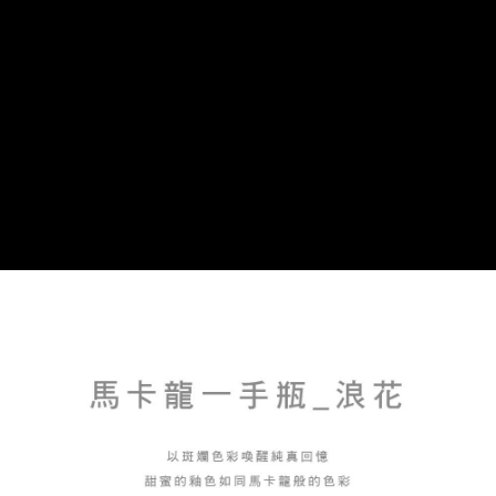
流程，驗證手機門號後，選擇欲分期的期數、繳款截止日，確認付款後即完
【關於「AFTEE先享後付」】
成交易。
Hami Point
AFTEE先享後付是「在收到商品之後才付款」的支付方式。 讓您購物簡單
3.實際核准額度、可分期數及費用金額請依後續交易確認頁面所載為準。
便利好安心！
相關說明
4.訂單成立30分鐘內，如未前往確認交易或遇審核未通過，訂單將自動取
１．簡單：不需註冊會員、不需綁卡、不需儲值。
「Hami Point」為中華電信所提供之點數服務，可於會員專區綁定中華電信
消。如遇「轉專審核」未通過狀況，表示未達大哥付你分期系統評分，恕無
２．便利：只要手機號碼，簡訊認證，即可結帳。
ATM付款
會員帳號後，即可在購物車使用 Hami Point 折抵消費金額 (1點等於1元)。
法說明評估內容。
３．安心：先確認商品／服務後，再付款。
【繳款方式說明】
貨到付款
1.分期款項不併入電信帳單，「大哥付你分期」於每月結算日後寄送繳費提
【「AFTEE先享後付」結帳流程】
醒簡訊。
１．於結帳方式選擇「AFTEE先享後付」後，將跳轉至「AFTEE先享後付」
2.透過簡訊連結打開帳單後，可選擇「超商條碼／台灣大直營門市／銀行轉
結帳頁面，進行簡訊認證並確認金額後，即可完成結帳。
運送方式
帳／街口支付／iPASS MONEY」等通路繳費。
２．訂單成立數日內，您將收到繳費通知簡訊。
7-11取貨(快速到店)，2件以上商品，請改選其他配送方式
３．收到繳費通知簡訊後14天內，點擊此簡訊中的連結，可透過四大超商／
【注意事項】
ATM／網路銀行／等多元方式進行付款，方視為交易完成。
每筆NT$95，滿NT$2,500(含以上)免運費
1.本服務係由「台灣大哥大股份有限公司」（以下簡稱本公司）所提供，讓
※ 請注意：結帳手續完成當下不需立刻繳費，但若您需要取消訂單，請聯絡
用戶於交易時，得透過本服務購買商品或服務，並由商店將買賣／分期付款
購買商品的店家。未經商家同意取消之訂單仍視為有效，需透過AFTEE先享
郵局或黑貓宅急便寄出
買賣價金債權讓與本公司後，依約使用本公司帳單繳交帳款。
後付繳納相關費用。
2.基於同意付款使用「大哥付你分期」之契約關係目的，商店將以您的個人
每筆NT$150，滿NT$2,500(含以上)免運費
※ 交易是否成功請以「AFTEE先享後付 」之結帳頁面顯示為準，若有關於
資料（包含姓名、電話或地址）提供予台灣大哥大進項蒐集、處理及利用，
是否繳費成功／繳費後需取消欲退款等相關疑問，請聯繫「AFTEE先享後付
由本公司與您本人進行分期帳單所需資料之確認、核對及更正。
宅配-外島
客戶支援中心」
https://netprotections.freshdesk.com/support/home
3.完整用戶服務條款，請詳閱以下連結：
https://oppay.tw/userRule
每筆NT$250，滿NT$2,500(含以上)免運費
【注意事項】
１．透過由恩沛科技股份有限公司提供之「AFTEE先享後付」服務完成之交
貨到付款
易，需依本服務之必要範圍內提供個人資料，並將交易相關給付款項請求債
每筆NT$150，滿NT$2,500(含以上)免運費
權轉讓予恩沛科技股份有限公司。
２．關於個人資料處理事宜，請瀏覽以下網址：