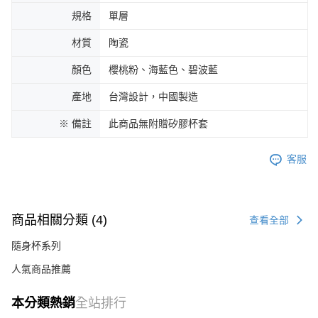
規格
單層
材質
陶瓷
顏色
櫻桃粉、海藍色、碧波藍
產地
台灣設計，中國製造
※ 備註
此商品無附贈矽膠杯套
客服
商品相關分類 (4)
查看全部
隨身杯系列
人氣商品推薦
本分類熱銷
全站排行