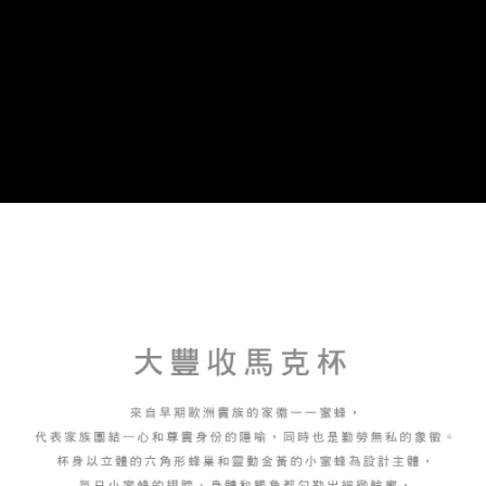
4.訂單成立30分鐘內，如未前往確認交易或遇審核未通過，訂單將自動取
１．簡單：不需註冊會員、不需綁卡、不需儲值。
「Hami Point」為中華電信所提供之點數服務，可於會員專區綁定中華電信
消。如遇「轉專審核」未通過狀況，表示未達大哥付你分期系統評分，恕無
２．便利：只要手機號碼，簡訊認證，即可結帳。
ATM付款
會員帳號後，即可在購物車使用 Hami Point 折抵消費金額 (1點等於1元)。
法說明評估內容。
３．安心：先確認商品／服務後，再付款。
【繳款方式說明】
貨到付款
1.分期款項不併入電信帳單，「大哥付你分期」於每月結算日後寄送繳費提
【「AFTEE先享後付」結帳流程】
醒簡訊。
１．於結帳方式選擇「AFTEE先享後付」後，將跳轉至「AFTEE先享後付」
2.透過簡訊連結打開帳單後，可選擇「超商條碼／台灣大直營門市／銀行轉
結帳頁面，進行簡訊認證並確認金額後，即可完成結帳。
運送方式
帳／街口支付／iPASS MONEY」等通路繳費。
２．訂單成立數日內，您將收到繳費通知簡訊。
7-11取貨(快速到店)，2件以上商品，請改選其他配送方式
３．收到繳費通知簡訊後14天內，點擊此簡訊中的連結，可透過四大超商／
【注意事項】
ATM／網路銀行／等多元方式進行付款，方視為交易完成。
每筆NT$95，滿NT$2,500(含以上)免運費
1.本服務係由「台灣大哥大股份有限公司」（以下簡稱本公司）所提供，讓
※ 請注意：結帳手續完成當下不需立刻繳費，但若您需要取消訂單，請聯絡
用戶於交易時，得透過本服務購買商品或服務，並由商店將買賣／分期付款
購買商品的店家。未經商家同意取消之訂單仍視為有效，需透過AFTEE先享
郵局或黑貓宅急便寄出
買賣價金債權讓與本公司後，依約使用本公司帳單繳交帳款。
後付繳納相關費用。
2.基於同意付款使用「大哥付你分期」之契約關係目的，商店將以您的個人
每筆NT$150，滿NT$2,500(含以上)免運費
※ 交易是否成功請以「AFTEE先享後付 」之結帳頁面顯示為準，若有關於
資料（包含姓名、電話或地址）提供予台灣大哥大進項蒐集、處理及利用，
是否繳費成功／繳費後需取消欲退款等相關疑問，請聯繫「AFTEE先享後付
由本公司與您本人進行分期帳單所需資料之確認、核對及更正。
宅配-外島
客戶支援中心」
https://netprotections.freshdesk.com/support/home
3.完整用戶服務條款，請詳閱以下連結：
https://oppay.tw/userRule
每筆NT$250，滿NT$2,500(含以上)免運費
【注意事項】
１．透過由恩沛科技股份有限公司提供之「AFTEE先享後付」服務完成之交
貨到付款
易，需依本服務之必要範圍內提供個人資料，並將交易相關給付款項請求債
每筆NT$150，滿NT$2,500(含以上)免運費
權轉讓予恩沛科技股份有限公司。
２．關於個人資料處理事宜，請瀏覽以下網址：
https://aftee.tw/terms/#terms3
海外配送
查看運費
３．未成年的使用者請事先徵得法定代理人或監護人之同意方可使用
「AFTEE先享後付」，若未經同意申辦者引起之損失，本公司不負相關責
順豐速運(香港/澳門)
查看運費