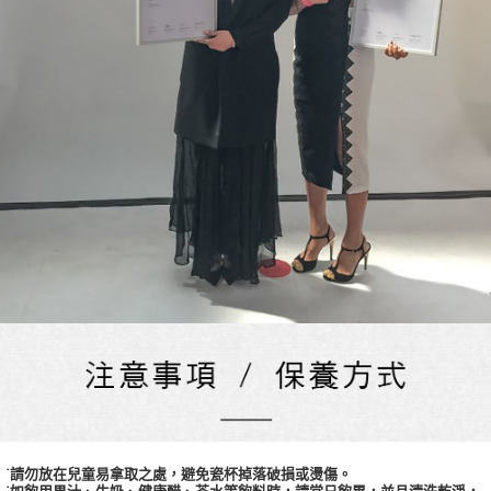
˙請勿放在兒童易拿取之處，避免瓷杯掉落破損或燙傷。