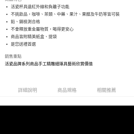
6 期 0 利率 每期
NT$280
21家銀行
合作金庫商業銀行
第一商業銀行
活瓷杯具遠紅外線和負離子功能
華南商業銀行
彰化商業銀行
12 期 0 利率 每期
NT$140
21家銀行
合作金庫商業銀行
第一商業銀行
不挑飲品，咖啡、茶類、中藥、果汁、果醋及牛奶等皆可裝
上海商業儲蓄銀行
台北富邦商業銀行
華南商業銀行
彰化商業銀行
合作金庫商業銀行
第一商業銀行
LINE Pay
國泰世華商業銀行
兆豐國際商業銀行
鉛、鎘檢測合格
上海商業儲蓄銀行
台北富邦商業銀行
華南商業銀行
彰化商業銀行
臺灣中小企業銀行
台中商業銀行
不會釋放重金屬物質，喝得更安心
國泰世華商業銀行
兆豐國際商業銀行
Apple Pay
上海商業儲蓄銀行
台北富邦商業銀行
匯豐（台灣）商業銀行
華泰商業銀行
臺灣中小企業銀行
台中商業銀行
商品皆附精美紙盒、提袋
國泰世華商業銀行
兆豐國際商業銀行
聯邦商業銀行
遠東國際商業銀行
匯豐（台灣）商業銀行
華泰商業銀行
街口支付
是您送禮首選
臺灣中小企業銀行
台中商業銀行
元大商業銀行
永豐商業銀行
聯邦商業銀行
遠東國際商業銀行
匯豐（台灣）商業銀行
華泰商業銀行
玉山商業銀行
星展（台灣）商業銀行
悠遊付
元大商業銀行
永豐商業銀行
銷售重點
聯邦商業銀行
遠東國際商業銀行
台新國際商業銀行
中國信託商業銀行
玉山商業銀行
星展（台灣）商業銀行
活瓷品牌系列商品手工精雕細琢具藝術欣賞價值
元大商業銀行
永豐商業銀行
台灣樂天信用卡公司
Google Pay
台新國際商業銀行
中國信託商業銀行
玉山商業銀行
星展（台灣）商業銀行
台灣樂天信用卡公司
台新國際商業銀行
中國信託商業銀行
全盈+PAY
台灣樂天信用卡公司
大哥付你分期
詳細說明
商品規格
相關推薦
相關說明
【大哥付你分期使用說明】
AFTEE先享後付
1.本服務由台灣大哥大提供，台灣大哥大用戶可立即使用無須另外申請。
2.付款方式選擇「大哥付你分期」，訂單成立後會自動跳轉到大哥付的交易
相關說明
流程，驗證手機門號後，選擇欲分期的期數、繳款截止日，確認付款後即完
【關於「AFTEE先享後付」】
成交易。
Hami Point
AFTEE先享後付是「在收到商品之後才付款」的支付方式。 讓您購物簡單
3.實際核准額度、可分期數及費用金額請依後續交易確認頁面所載為準。
便利好安心！
相關說明