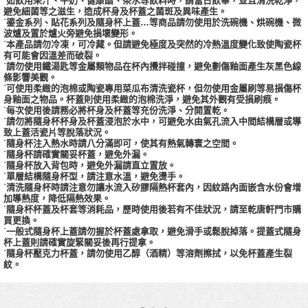
˙如飲用果汁、牛奶、健康醋、茶水等飲料時，請當日飲畢，並且清洗乾淨，
避免細菌等之滋生，造成杯身及杯蓋之菌斑及異味產生。
˙鎏金系列、貼花系列及隨身杯上蓋…等商品請勿使用於洗碗機、烘碗機、微
波爐及置於爐火旁避免損壞變形。
˙本產品請勿冷凍，可冷藏。但請避免極度及突然的冷熱溫度變化致使陶瓷杯
有可能會因溫差而破裂。
˙請勿使用鐵湯匙等金屬類物品在杯內攪拌碰撞，避免劃傷釉面產生灰黑色線
條影響美觀。
˙可使用柔緻的泡棉或陶瓷專用菜瓜布清洗瓷杯，但勿使用金屬刷等易損傷杯
身釉面之物品。杯蓋則使用柔緻的泡棉洗淨，避免其外觀有受損刷痕。
˙每次使用後請務必將杯身及杯蓋等充份洗淨、分開置乾。
˙請勿將隨身杯杯身及杯蓋浸泡於水中，可避免水由氣孔流入中間結構層或導
致上蓋活瓷片等脫落狀況。
˙隨身杯注入熱水時請八分滿即可，使其有熱氣轉寰之空間。
˙隨身杯請確實關妥杯蓋，避免外漏。
˙隨身杯放入背包時，避免外漏請直立置放。
˙單層結構隨身杯型，請注意水溫，避免燙手。
˙清洗隨身杯時請注意勿讓水流入矽膠隔熱杯套內，因紋路內面嵌含水份會增
加導熱度，降低隔熱效果。
˙隨身杯杯蓋及杯套等消耗品，歷時使用後若有不佳狀況，請至乾唐軒門市購
買更換。
˙一般式隨身杯上蓋請勿握於杯蓋處拿取，避免滑手或鬆脫掉落。提蓋式隨身
杯上蓋則請確實旋緊關妥後再行提拿。
˙隨身杯壓克力杯蓋，請勿使用乙醇（酒精）等溶劑擦拭，以免杯蓋產生裂
紋。