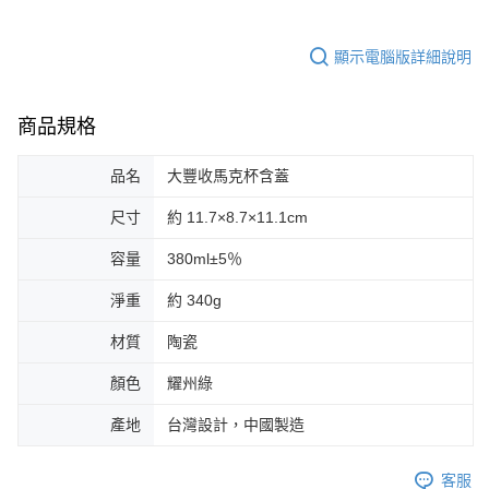
顯示電腦版詳細說明
商品規格
品名
大豐收馬克杯含蓋
尺寸
約 11.7×8.7×11.1cm
容量
380ml±5％
淨重
約 340g
材質
陶瓷
顏色
耀州綠
產地
台灣設計，中國製造
客服