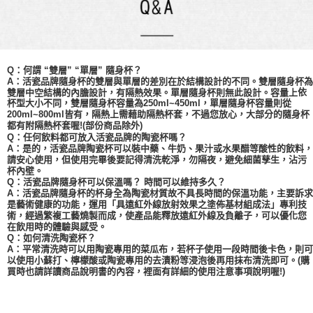
Q：何謂 “雙層” “單層” 隨身杯？
A：活瓷品牌隨身杯的雙層與單層的差別在於結構設計的不同。雙層隨身杯為
依
雙層中空結構的內膽設計，有隔熱效果。單層隨身杯則無此設計。容量上
杯型大小不同，
雙層
隨身杯容量為
250ml~450ml，單層隨身杯容量則從
200ml~800ml皆有，隔熱上需藉助隔熱杯套，不過您放心，大部分的隨身杯
都有附隔熱杯套喔!(部份商品除外)
Q：任何飲料都可放入活瓷品牌的陶瓷杯嗎？
A：是的，活瓷品牌陶瓷杯可以裝中藥、牛奶、果汁或水果醋等酸性的飲料，
請安心使用，但使用完畢後要記得清洗乾淨，勿隔夜，避免細菌孳生，沾污
杯內壁。
Q：活瓷品牌隨身杯可以保溫嗎？ 時間可以維持多久？
A：活瓷品牌隨身杯的杯身全為陶瓷材質故不具長時間的保溫功能，主要訴求
是藝術健康的功能，運用「具遠紅外線放射效果之塗佈基材組成法」專利技
術，經過繁複工藝燒製而成，使產品能釋放遠紅外線及負離子，可以優化您
在飲用時的體驗與感受。
Q：如何清洗陶瓷杯？
A：平常清洗時可以用陶瓷專用的菜瓜布，若杯子使用一段時間後卡色，則可
以使用小蘇打、檸檬酸或陶瓷專用的去漬粉等浸泡後再用抹布清洗即可。(購
買時也請詳讀商品說明書的內容，裡面有詳細的使用注意事項說明喔!)