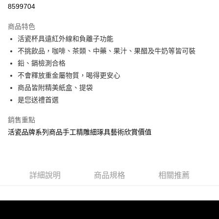
信用卡分期付款
8599704
3 期 0 利率 每期
NT$830
21家銀行
商品特色
6 期 0 利率 每期
NT$415
21家銀行
合作金庫商業銀行
第一商業銀行
活瓷杯具遠紅外線和負離子功能
華南商業銀行
彰化商業銀行
12 期 0 利率 每期
NT$207
21家銀行
合作金庫商業銀行
第一商業銀行
不挑飲品，咖啡、茶類、中藥、果汁、果醋及牛奶等皆可裝
上海商業儲蓄銀行
台北富邦商業銀行
華南商業銀行
彰化商業銀行
合作金庫商業銀行
第一商業銀行
LINE Pay
國泰世華商業銀行
兆豐國際商業銀行
鉛、鎘檢測合格
上海商業儲蓄銀行
台北富邦商業銀行
華南商業銀行
彰化商業銀行
臺灣中小企業銀行
台中商業銀行
不會釋放重金屬物質，喝得更安心
國泰世華商業銀行
兆豐國際商業銀行
Apple Pay
上海商業儲蓄銀行
台北富邦商業銀行
匯豐（台灣）商業銀行
華泰商業銀行
臺灣中小企業銀行
台中商業銀行
商品皆附精美紙盒、提袋
國泰世華商業銀行
兆豐國際商業銀行
聯邦商業銀行
遠東國際商業銀行
匯豐（台灣）商業銀行
華泰商業銀行
街口支付
是您送禮首選
臺灣中小企業銀行
台中商業銀行
元大商業銀行
永豐商業銀行
聯邦商業銀行
遠東國際商業銀行
匯豐（台灣）商業銀行
華泰商業銀行
玉山商業銀行
星展（台灣）商業銀行
悠遊付
元大商業銀行
永豐商業銀行
銷售重點
聯邦商業銀行
遠東國際商業銀行
台新國際商業銀行
中國信託商業銀行
玉山商業銀行
星展（台灣）商業銀行
活瓷品牌系列商品手工精雕細琢具藝術欣賞價值
元大商業銀行
永豐商業銀行
台灣樂天信用卡公司
Google Pay
台新國際商業銀行
中國信託商業銀行
玉山商業銀行
星展（台灣）商業銀行
台灣樂天信用卡公司
台新國際商業銀行
中國信託商業銀行
全盈+PAY
台灣樂天信用卡公司
大哥付你分期
詳細說明
商品規格
相關推薦
相關說明
【大哥付你分期使用說明】
AFTEE先享後付
1.本服務由台灣大哥大提供，台灣大哥大用戶可立即使用無須另外申請。
2.付款方式選擇「大哥付你分期」，訂單成立後會自動跳轉到大哥付的交易
相關說明