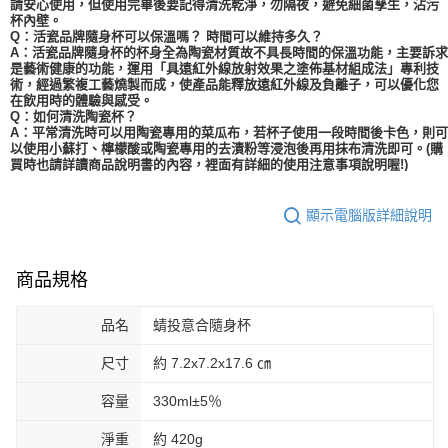
請安心使用，但使用完畢後要記得清洗乾淨，勿隔夜，避免細菌孳生，沾污
杯內壁。
Q：活瓷品牌隨身杯可以保溫嗎？ 時間可以維持多久？
A：活瓷品牌隨身杯的杯身全為陶瓷材質故不具長時間的保溫功能，主要訴求
是藝術健康的功能，運用「具遠紅外線放射效果之塗佈基材組成法」專利技
術，經過繁複工藝燒製而成，使產品能釋放遠紅外線及負離子，可以優化您
在飲用時的體驗與感受。
Q：如何清洗陶瓷杯？
A：平常清洗時可以用陶瓷專用的菜瓜布，若杯子使用一段時間後卡色，則可
以使用小蘇打、檸檬酸或陶瓷專用的去漬粉等浸泡後再用抹布清洗即可。(購
買時也請詳讀商品說明書的內容，裡面有詳細的使用注意事項說明喔!)
顯示電腦版詳細說明
商品規格
品名
蜻投意合隨身杯
尺寸
約 7.2x7.2x17.6 ㎝
容量
330ml±5％
淨重
約 420g