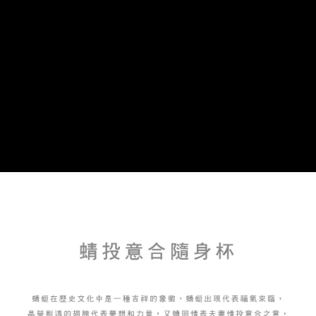
流程，驗證手機門號後，選擇欲分期的期數、繳款截止日，確認付款後即完
【關於「AFTEE先享後付」】
成交易。
Hami Point
AFTEE先享後付是「在收到商品之後才付款」的支付方式。 讓您購物簡單
3.實際核准額度、可分期數及費用金額請依後續交易確認頁面所載為準。
便利好安心！
相關說明
4.訂單成立30分鐘內，如未前往確認交易或遇審核未通過，訂單將自動取
１．簡單：不需註冊會員、不需綁卡、不需儲值。
「Hami Point」為中華電信所提供之點數服務，可於會員專區綁定中華電信
消。如遇「轉專審核」未通過狀況，表示未達大哥付你分期系統評分，恕無
２．便利：只要手機號碼，簡訊認證，即可結帳。
ATM付款
會員帳號後，即可在購物車使用 Hami Point 折抵消費金額 (1點等於1元)。
法說明評估內容。
３．安心：先確認商品／服務後，再付款。
【繳款方式說明】
貨到付款
1.分期款項不併入電信帳單，「大哥付你分期」於每月結算日後寄送繳費提
【「AFTEE先享後付」結帳流程】
醒簡訊。
１．於結帳方式選擇「AFTEE先享後付」後，將跳轉至「AFTEE先享後付」
2.透過簡訊連結打開帳單後，可選擇「超商條碼／台灣大直營門市／銀行轉
結帳頁面，進行簡訊認證並確認金額後，即可完成結帳。
運送方式
帳／街口支付／iPASS MONEY」等通路繳費。
２．訂單成立數日內，您將收到繳費通知簡訊。
7-11取貨(快速到店)，2件以上商品，請改選其他配送方式
３．收到繳費通知簡訊後14天內，點擊此簡訊中的連結，可透過四大超商／
【注意事項】
ATM／網路銀行／等多元方式進行付款，方視為交易完成。
每筆NT$95，滿NT$2,500(含以上)免運費
1.本服務係由「台灣大哥大股份有限公司」（以下簡稱本公司）所提供，讓
※ 請注意：結帳手續完成當下不需立刻繳費，但若您需要取消訂單，請聯絡
用戶於交易時，得透過本服務購買商品或服務，並由商店將買賣／分期付款
購買商品的店家。未經商家同意取消之訂單仍視為有效，需透過AFTEE先享
郵局或黑貓宅急便寄出
買賣價金債權讓與本公司後，依約使用本公司帳單繳交帳款。
後付繳納相關費用。
2.基於同意付款使用「大哥付你分期」之契約關係目的，商店將以您的個人
每筆NT$150，滿NT$2,500(含以上)免運費
※ 交易是否成功請以「AFTEE先享後付 」之結帳頁面顯示為準，若有關於
資料（包含姓名、電話或地址）提供予台灣大哥大進項蒐集、處理及利用，
是否繳費成功／繳費後需取消欲退款等相關疑問，請聯繫「AFTEE先享後付
由本公司與您本人進行分期帳單所需資料之確認、核對及更正。
宅配-外島
客戶支援中心」
https://netprotections.freshdesk.com/support/home
3.完整用戶服務條款，請詳閱以下連結：
https://oppay.tw/userRule
每筆NT$250，滿NT$2,500(含以上)免運費
【注意事項】
１．透過由恩沛科技股份有限公司提供之「AFTEE先享後付」服務完成之交
貨到付款
易，需依本服務之必要範圍內提供個人資料，並將交易相關給付款項請求債
每筆NT$150，滿NT$2,500(含以上)免運費
權轉讓予恩沛科技股份有限公司。
２．關於個人資料處理事宜，請瀏覽以下網址：