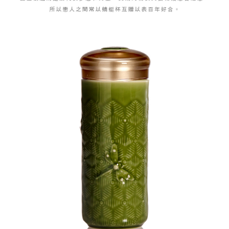
https://aftee.tw/terms/#terms3
海外配送
查看運費
３．未成年的使用者請事先徵得法定代理人或監護人之同意方可使用
「AFTEE先享後付」，若未經同意申辦者引起之損失，本公司不負相關責
順豐速運(香港/澳門)
查看運費
任。
４．使用「AFTEE先享後付」時，將依據個別帳號之用戶狀況，依本公司即
時審查核予不同之上限額度；若仍有額度不足之情形，本公司將視審查結果
請求用戶進行身份認證。
５．嚴禁一人註冊多個帳號或使用他人資訊註冊。若發現惡意使用之情形，
恩沛科技股份有限公司將有權停止該用戶之使用額度並採取法律行動。