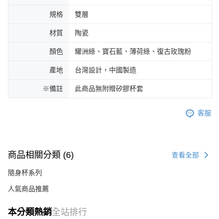
規格
雙層
材質
陶瓷
顏色
耀洲綠、寶石藍、薄荷綠、復古玫瑰粉
產地
台灣設計，中國製造
※備註
此商品無附贈矽膠杯套
客服
商品相關分類 (6)
查看全部
隨身杯系列
人氣商品推薦
本分類熱銷
全站排行