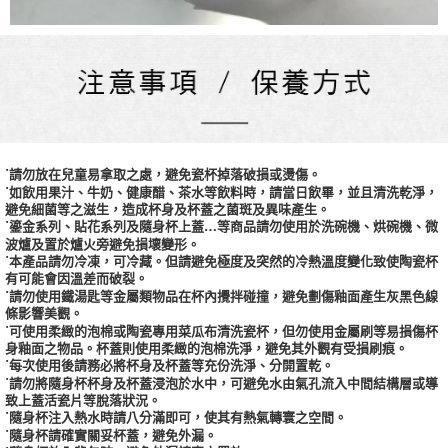
˙請勿放在兒童易拿取之處，避免瓷杯掉落破損或燙傷。
˙如飲用果汁、牛奶、健康醋、茶水等飲料時，請當日飲畢，並且清洗乾淨，
避免細菌等之滋生，造成杯身及杯蓋之菌斑及異味產生。
˙鎏金系列、貼花系列及隨身杯上蓋…等商品請勿使用於洗碗機、烘碗機、微
波爐及置於爐火旁避免損壞變形。
˙本產品請勿冷凍，可冷藏。但請避免極度及突然的冷熱溫度變化致使陶瓷杯
有可能會因溫差而破裂。
˙請勿使用鐵湯匙等金屬類物品在杯內攪拌碰撞，避免劃傷釉面產生灰黑色線
條影響美觀。
˙可使用柔緻的泡棉或陶瓷專用菜瓜布清洗瓷杯，但勿使用金屬刷等易損傷杯
身釉面之物品。杯蓋則使用柔緻的泡棉洗淨，避免其外觀有受損刷痕。
˙每次使用後請務必將杯身及杯蓋等充份洗淨、分開置乾。
˙請勿將隨身杯杯身及杯蓋浸泡於水中，可避免水由氣孔流入中間結構層或導
致上蓋活瓷片等脫落狀況。
˙隨身杯注入熱水時請八分滿即可，使其有熱氣轉寰之空間。
˙隨身杯請確實關妥杯蓋，避免外漏。