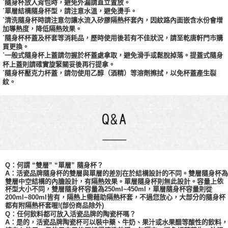
˙隨身杯放入背包時，避免外漏請直立置放。
˙單層結構隨身杯型，請注意水溫，避免燙手。
˙清洗隨身杯時請注意勿讓水流入矽膠隔熱杯套內，因紋路內面嵌含水份會增
加導熱度，降低隔熱效果。
˙隨身杯杯蓋及杯套等消耗品，歷時使用後若有不佳狀況，請至乾唐軒門市購
買更換。
˙一般式隨身杯上蓋請勿握於杯蓋處拿取，避免滑手或鬆脫掉落。提蓋式隨身
杯上蓋則請確實旋緊關妥後再行提拿。
˙隨身杯壓克力杯蓋，請勿使用乙醇（酒精）等溶劑擦拭，以免杯蓋產生裂
紋。
Q：何謂 “雙層” “單層” 隨身杯？
A：活瓷品牌隨身杯的雙層與單層的差別在於結構設計的不同。雙層隨身杯為
依
雙層中空結構的內膽設計，有隔熱效果。單層隨身杯則無此設計。容量上
杯型大小不同，
雙層
隨身杯容量為
250ml~450ml，單層隨身杯容量則從
200ml~800ml皆有，隔熱上需藉助隔熱杯套，不過您放心，大部分的隨身杯
都有附隔熱杯套喔!(部份商品除外)
Q：任何飲料都可放入活瓷品牌的陶瓷杯嗎？
A：是的，活瓷品牌陶瓷杯可以裝中藥、牛奶、果汁或水果醋等酸性的飲料，