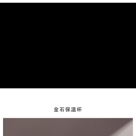
2.付款方式選擇「大哥付你分期」，訂單成立後會自動跳轉到大哥付的交易
相關說明
流程，驗證手機門號後，選擇欲分期的期數、繳款截止日，確認付款後即完
【關於「AFTEE先享後付」】
成交易。
Hami Point
AFTEE先享後付是「在收到商品之後才付款」的支付方式。 讓您購物簡單
3.實際核准額度、可分期數及費用金額請依後續交易確認頁面所載為準。
便利好安心！
相關說明
4.訂單成立30分鐘內，如未前往確認交易或遇審核未通過，訂單將自動取
１．簡單：不需註冊會員、不需綁卡、不需儲值。
「Hami Point」為中華電信所提供之點數服務，可於會員專區綁定中華電信
消。如遇「轉專審核」未通過狀況，表示未達大哥付你分期系統評分，恕無
２．便利：只要手機號碼，簡訊認證，即可結帳。
ATM付款
會員帳號後，即可在購物車使用 Hami Point 折抵消費金額 (1點等於1元)。
法說明評估內容。
３．安心：先確認商品／服務後，再付款。
【繳款方式說明】
貨到付款
1.分期款項不併入電信帳單，「大哥付你分期」於每月結算日後寄送繳費提
【「AFTEE先享後付」結帳流程】
醒簡訊。
１．於結帳方式選擇「AFTEE先享後付」後，將跳轉至「AFTEE先享後付」
2.透過簡訊連結打開帳單後，可選擇「超商條碼／台灣大直營門市／銀行轉
結帳頁面，進行簡訊認證並確認金額後，即可完成結帳。
運送方式
帳／街口支付／iPASS MONEY」等通路繳費。
２．訂單成立數日內，您將收到繳費通知簡訊。
7-11取貨(快速到店)，2件以上商品，請改選其他配送方式
３．收到繳費通知簡訊後14天內，點擊此簡訊中的連結，可透過四大超商／
【注意事項】
ATM／網路銀行／等多元方式進行付款，方視為交易完成。
每筆NT$95，滿NT$2,500(含以上)免運費
1.本服務係由「台灣大哥大股份有限公司」（以下簡稱本公司）所提供，讓
※ 請注意：結帳手續完成當下不需立刻繳費，但若您需要取消訂單，請聯絡
用戶於交易時，得透過本服務購買商品或服務，並由商店將買賣／分期付款
購買商品的店家。未經商家同意取消之訂單仍視為有效，需透過AFTEE先享
郵局或黑貓宅急便寄出
買賣價金債權讓與本公司後，依約使用本公司帳單繳交帳款。
後付繳納相關費用。
2.基於同意付款使用「大哥付你分期」之契約關係目的，商店將以您的個人
每筆NT$150，滿NT$2,500(含以上)免運費
※ 交易是否成功請以「AFTEE先享後付 」之結帳頁面顯示為準，若有關於
資料（包含姓名、電話或地址）提供予台灣大哥大進項蒐集、處理及利用，
是否繳費成功／繳費後需取消欲退款等相關疑問，請聯繫「AFTEE先享後付
由本公司與您本人進行分期帳單所需資料之確認、核對及更正。
宅配-外島
客戶支援中心」
https://netprotections.freshdesk.com/support/home
3.完整用戶服務條款，請詳閱以下連結：
https://oppay.tw/userRule
每筆NT$250，滿NT$2,500(含以上)免運費
【注意事項】
１．透過由恩沛科技股份有限公司提供之「AFTEE先享後付」服務完成之交
貨到付款
易，需依本服務之必要範圍內提供個人資料，並將交易相關給付款項請求債
權轉讓予恩沛科技股份有限公司。