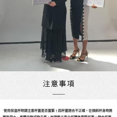
˙使用保溫杯時請注意杯蓋是否蓋緊﹖因杯蓋閉合不正確，在傾斜杯身時將