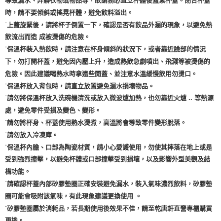
導致漏水、弄髒衣物或物品等，故請務必直立杯體後蓋緊杯蓋。閉合杯蓋
時，請不要傾斜或搖晃杯體，避免飲料溢出。
˙上蓋旋緊後，請將杯子倒置一下，確認是否有飲品外漏的現象，以避免熱
飲流出而造 成被燙傷的危險。
˙保溫杯裝入熱飲時，請注意在杯身傾斜的狀況下，或者靠近臉部的情況
下，勿打開杯蓋，避免因內壓上升，造成熱飲急劇噴出、飛濺等被燙傷的
危險。因此建議喝熱水時拿遠些開蓋、並注意水溫緩慢飲用勿燙口。
˙保溫杯放入背包時，請直立放置避免漏水損壞物品。
˙請勿將保溫杯放入洗碗機清洗或放入微波爐加熱，也勿靠近火爐 .. 等熱源
處，避免零件受損及變色、變形。
˙請勿將杯身、杯蓋使用熱水燙煮，高溫將會導致零件變形脫落。
˙請勿放入冷凍庫。
˙保溫杯內膽、口部為陶瓷材質，請小心愛護使用，勿使其摔落在地上或是
受到強烈撞擊，以避免杯體或口部撞擊受到損壞，以及影響外型美觀及結
構功能。
˙請確認杯蓋內部矽膠墊圈正確安裝避免漏水，裝入氣味濃烈飲料，矽膠墊
圈可能會吸附該氣味，有此現象建議更換使用 。
˙矽膠墊圈屬於消耗品，若長期使用後效果不佳，請至乾唐軒直營專櫃購買
更換。