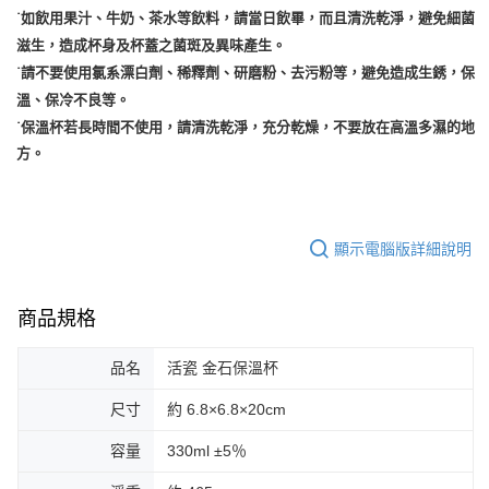
˙如飲用果汁、牛奶、茶水等飲料，請當日飲畢，而且清洗乾淨，避免細菌
滋生，造成杯身及杯蓋之菌斑及異味產生。
˙請不要使用氯系漂白劑、稀釋劑、研磨粉、去污粉等，避免造成生銹，保
溫、保冷不良等。
˙保溫杯若長時間不使用，請清洗乾淨，充分乾燥，不要放在高溫多濕的地
方。
顯示電腦版詳細說明
商品規格
品名
活瓷 金石保溫杯
尺寸
約 6.8×6.8×20cm
容量
330ml ±5％