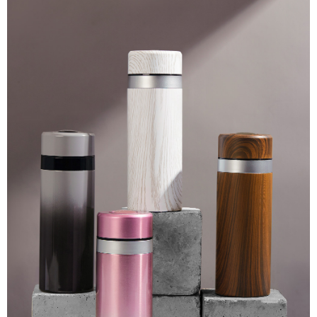
每筆NT$150，滿NT$2,500(含以上)免運費
２．關於個人資料處理事宜，請瀏覽以下網址：
https://aftee.tw/terms/#terms3
海外配送
查看運費
３．未成年的使用者請事先徵得法定代理人或監護人之同意方可使用
「AFTEE先享後付」，若未經同意申辦者引起之損失，本公司不負相關責
順豐速運(香港/澳門)
查看運費
任。
４．使用「AFTEE先享後付」時，將依據個別帳號之用戶狀況，依本公司即
時審查核予不同之上限額度；若仍有額度不足之情形，本公司將視審查結果
請求用戶進行身份認證。
５．嚴禁一人註冊多個帳號或使用他人資訊註冊。若發現惡意使用之情形，
恩沛科技股份有限公司將有權停止該用戶之使用額度並採取法律行動。