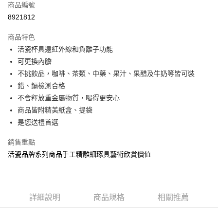
商品編號
信用卡分期付款
8921812
3 期 0 利率 每期
NT$1,126
21家銀行
商品特色
6 期 0 利率 每期
NT$563
21家銀行
合作金庫商業銀行
第一商業銀行
活瓷杯具遠紅外線和負離子功能
華南商業銀行
彰化商業銀行
12 期 0 利率 每期
NT$281
21家銀行
合作金庫商業銀行
第一商業銀行
可更換內膽
上海商業儲蓄銀行
台北富邦商業銀行
華南商業銀行
彰化商業銀行
合作金庫商業銀行
第一商業銀行
LINE Pay
國泰世華商業銀行
兆豐國際商業銀行
不挑飲品，咖啡、茶類、中藥、果汁、果醋及牛奶等皆可裝
上海商業儲蓄銀行
台北富邦商業銀行
華南商業銀行
彰化商業銀行
臺灣中小企業銀行
台中商業銀行
鉛、鎘檢測合格
國泰世華商業銀行
兆豐國際商業銀行
Apple Pay
上海商業儲蓄銀行
台北富邦商業銀行
匯豐（台灣）商業銀行
華泰商業銀行
臺灣中小企業銀行
台中商業銀行
不會釋放重金屬物質，喝得更安心
國泰世華商業銀行
兆豐國際商業銀行
聯邦商業銀行
遠東國際商業銀行
匯豐（台灣）商業銀行
華泰商業銀行
街口支付
商品皆附精美紙盒、提袋
臺灣中小企業銀行
台中商業銀行
元大商業銀行
永豐商業銀行
聯邦商業銀行
遠東國際商業銀行
匯豐（台灣）商業銀行
華泰商業銀行
是您送禮首選
玉山商業銀行
星展（台灣）商業銀行
悠遊付
元大商業銀行
永豐商業銀行
聯邦商業銀行
遠東國際商業銀行
台新國際商業銀行
中國信託商業銀行
玉山商業銀行
星展（台灣）商業銀行
銷售重點
元大商業銀行
永豐商業銀行
台灣樂天信用卡公司
Google Pay
台新國際商業銀行
中國信託商業銀行
玉山商業銀行
星展（台灣）商業銀行
活瓷品牌系列商品手工精雕細琢具藝術欣賞價值
台灣樂天信用卡公司
台新國際商業銀行
中國信託商業銀行
全盈+PAY
台灣樂天信用卡公司
大哥付你分期
相關說明
詳細說明
商品規格
相關推薦
【大哥付你分期使用說明】
AFTEE先享後付
1.本服務由台灣大哥大提供，台灣大哥大用戶可立即使用無須另外申請。