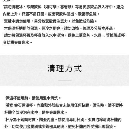
˙請勿將乾冰、碳酸飲料（如可樂、雪碧類）等易膨脹飲品裝入杯中，避免
內壓上升，杯蓋不易打開，或出現飲料溢出、飛濺等危險。
˙駕駛中請勿使用，易分散駕駛員注意力，以免造成危險。
˙本保溫杯適用於保溫、保冷之用途，請勿改造、修理及分解本產品。
˙請勿將保溫杯蓋及杯身放入水中浸泡，避免上蓋瓷片、水晶 .. 等掉落或杯
身結構夾層進水。
˙保溫杯使用前，請使用溫水清洗。
˙活瓷 金石保溫杯，內膽和外殼結合未使用任何粘膠，清洗時，請不要將
杯體全部浸泡在水中，避免夾層進水。
˙杯身為不銹鋼材質，陶瓷內膽。請使用專用杯刷、柔質泡棉清洗杯體內
外，切勿使用金屬刷或尖銳器具刷洗，避免杯體內外受損出現裂痕。