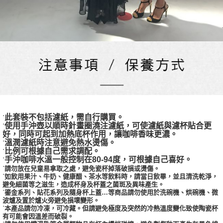
此套裝不包括濾紙，需自行購買。
˙
使用手沖壺以順時針畫圈澆注濾紙，可使濾紙與濾杯貼合更
˙
好，同時可起到加熱底杯作用，讓咖啡香味更濃。
溫潤濾紙時注意避免熱水燙傷。
˙
比例可根據自己需求調配。
˙
手沖咖啡水溫一般控制在80-94度，可根據自己喜好。
˙
˙請勿放在兒童易拿取之處，避免瓷杯掉落破損或燙傷。
˙如飲用果汁、牛奶、健康醋、茶水等飲料時，請當日飲畢，並且清洗乾淨，
避免細菌等之滋生，造成杯身及杯蓋之菌斑及異味產生。
˙鎏金系列、貼花系列及隨身杯上蓋…等商品請勿使用於洗碗機、烘碗機、微
波爐及置於爐火旁避免損壞變形。
˙本產品請勿冷凍，可冷藏。但請避免極度及突然的冷熱溫度變化致使陶瓷杯
有可能會因溫差而破裂。