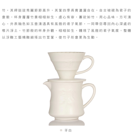
https://aftee.tw/terms/#terms3
海外配送
查看運費
３．未成年的使用者請事先徵得法定代理人或監護人之同意方可使用
「AFTEE先享後付」，若未經同意申辦者引起之損失，本公司不負相關責
順豐速運(香港/澳門)
查看運費
任。
４．使用「AFTEE先享後付」時，將依據個別帳號之用戶狀況，依本公司即
時審查核予不同之上限額度；若仍有額度不足之情形，本公司將視審查結果
請求用戶進行身份認證。
５．嚴禁一人註冊多個帳號或使用他人資訊註冊。若發現惡意使用之情形，
恩沛科技股份有限公司將有權停止該用戶之使用額度並採取法律行動。