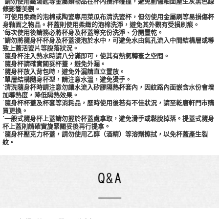
˙請勿使用鐵湯匙等金屬類物品在杯內攪拌碰撞，避免劃傷釉面產生灰黑色線
條影響美觀。
˙可使用柔緻的泡棉或陶瓷專用菜瓜布清洗瓷杯，但勿使用金屬刷等易損傷杯
身釉面之物品。杯蓋則使用柔緻的泡棉洗淨，避免其外觀有受損刷痕。
˙每次使用後請務必將杯身及杯蓋等充份洗淨、分開置乾。
˙請勿將隨身杯杯身及杯蓋浸泡於水中，可避免水由氣孔流入中間結構層或導
致上蓋活瓷片等脫落狀況。
˙隨身杯注入熱水時請八分滿即可，使其有熱氣轉寰之空間。
˙隨身杯請確實關妥杯蓋，避免外漏。
˙隨身杯放入背包時，避免外漏請直立置放。
˙單層結構隨身杯型，請注意水溫，避免燙手。
˙清洗隨身杯時請注意勿讓水流入矽膠隔熱杯套內，因紋路內面嵌含水份會增
加導熱度，降低隔熱效果。
˙隨身杯杯蓋及杯套等消耗品，歷時使用後若有不佳狀況，請至乾唐軒門市購
買更換。
˙一般式隨身杯上蓋請勿握於杯蓋處拿取，避免滑手或鬆脫掉落。提蓋式隨身
杯上蓋則請確實旋緊關妥後再行提拿。
˙隨身杯壓克力杯蓋，請勿使用乙醇（酒精）等溶劑擦拭，以免杯蓋產生裂
紋。