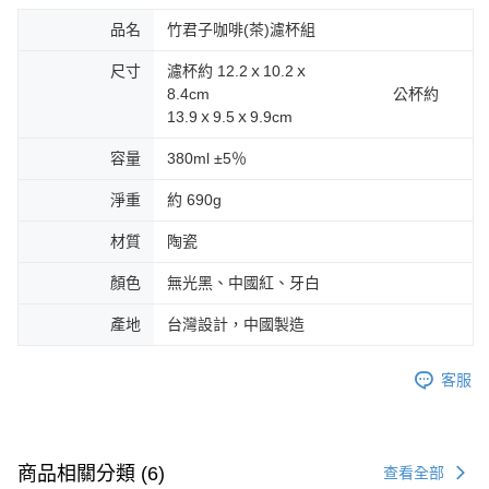
品名
竹君子咖啡(茶)濾杯組
尺寸
濾杯約 12.2ｘ10.2ｘ
8.4cm 公杯約
13.9ｘ9.5ｘ9.9cm
容量
380ml ±5％
淨重
約 690g
材質
陶瓷
顏色
無光黑、中國紅、牙白
產地
台灣設計，中國製造
客服
商品相關分類 (6)
查看全部