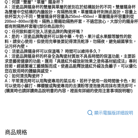
Q：何謂 “雙層” “單層” 隨身杯？
A：活瓷品牌隨身杯的雙層與單層的差別在於結構設計的不同。雙層隨身杯
為雙層中空結構的內膽設計，有隔熱效果。單層隨身杯則無此設計。容量上
依杯型大小不同，
雙層
隨身杯容量為
250ml~450ml，單層隨身杯容量則從
200ml~800ml皆有，隔熱上需藉助隔熱杯套，不過您放心，大部分的隨身杯
都有附隔熱杯套喔!(部份商品除外)
Q：任何飲料都可放入活瓷品牌的陶瓷杯嗎？
A：是的，活瓷品牌陶瓷杯可以裝中藥、牛奶、果汁或水果醋等酸性的飲
料，請安心使用，但使用完畢後要記得清洗乾淨，勿隔夜，避免細菌孳生，
沾污杯內壁。
Q：活瓷品牌隨身杯可以保溫嗎？ 時間可以維持多久？
A：活瓷品牌隨身杯的杯身全為陶瓷材質故不具長時間的保溫功能，主要訴
求是藝術健康的功能，運用「具遠紅外線放射效果之塗佈基材組成法」專利
技術，經過繁複工藝燒製而成，使產品能釋放遠紅外線及負離子，可以優化
您在飲用時的體驗與感受。
Q：如何清洗陶瓷杯？
A：平常清洗時可以用陶瓷專用的菜瓜布，若杯子使用一段時間後卡色，則
可以使用小蘇打、檸檬酸或陶瓷專用的去漬粉等浸泡後再用抹布清洗即可。
(購買時也請詳讀商品說明書的內容，裡面有詳細的使用注意事項說明喔!)
顯示電腦版詳細說明
商品規格