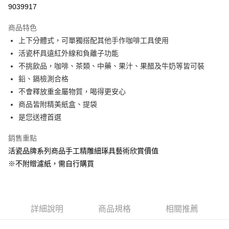
信用卡分期付款
9039917
3 期 0 利率 每期
NT$1,093
21家銀行
商品特色
6 期 0 利率 每期
NT$546
21家銀行
合作金庫商業銀行
第一商業銀行
上下分體式，可單獨搭配其他手作咖啡工具使用
華南商業銀行
彰化商業銀行
12 期 0 利率 每期
NT$273
21家銀行
合作金庫商業銀行
第一商業銀行
活瓷杯具遠紅外線和負離子功能
上海商業儲蓄銀行
台北富邦商業銀行
華南商業銀行
彰化商業銀行
合作金庫商業銀行
第一商業銀行
LINE Pay
國泰世華商業銀行
兆豐國際商業銀行
不挑飲品，咖啡、茶類、中藥、果汁、果醋及牛奶等皆可裝
上海商業儲蓄銀行
台北富邦商業銀行
華南商業銀行
彰化商業銀行
臺灣中小企業銀行
台中商業銀行
鉛、鎘檢測合格
國泰世華商業銀行
兆豐國際商業銀行
Apple Pay
上海商業儲蓄銀行
台北富邦商業銀行
匯豐（台灣）商業銀行
華泰商業銀行
臺灣中小企業銀行
台中商業銀行
不會釋放重金屬物質，喝得更安心
國泰世華商業銀行
兆豐國際商業銀行
聯邦商業銀行
遠東國際商業銀行
匯豐（台灣）商業銀行
華泰商業銀行
街口支付
商品皆附精美紙盒、提袋
臺灣中小企業銀行
台中商業銀行
元大商業銀行
永豐商業銀行
聯邦商業銀行
遠東國際商業銀行
匯豐（台灣）商業銀行
華泰商業銀行
是您送禮首選
玉山商業銀行
星展（台灣）商業銀行
悠遊付
元大商業銀行
永豐商業銀行
聯邦商業銀行
遠東國際商業銀行
台新國際商業銀行
中國信託商業銀行
玉山商業銀行
星展（台灣）商業銀行
銷售重點
元大商業銀行
永豐商業銀行
台灣樂天信用卡公司
Google Pay
台新國際商業銀行
中國信託商業銀行
玉山商業銀行
星展（台灣）商業銀行
活瓷品牌系列商品手工精雕細琢具藝術欣賞價值
台灣樂天信用卡公司
台新國際商業銀行
中國信託商業銀行
全盈+PAY
※不附贈濾紙，需自行購買
台灣樂天信用卡公司
大哥付你分期
相關說明
【大哥付你分期使用說明】
詳細說明
商品規格
相關推薦
AFTEE先享後付
1.本服務由台灣大哥大提供，台灣大哥大用戶可立即使用無須另外申請。
2.付款方式選擇「大哥付你分期」，訂單成立後會自動跳轉到大哥付的交易
相關說明