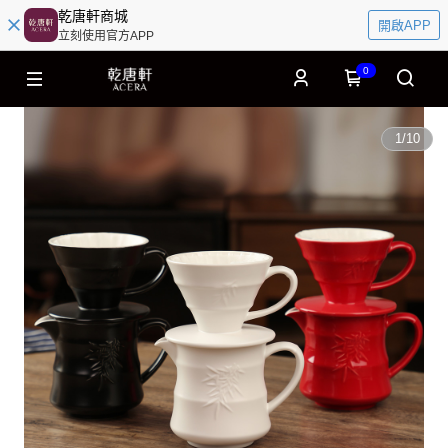
乾唐軒商城
開啟APP
立刻使用官方APP
0
1
/
10