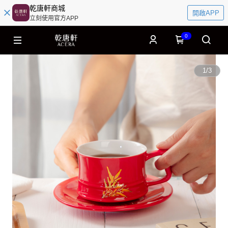
乾唐軒商城
開啟APP
立刻使用官方APP
0
1
/
3