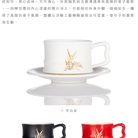
３．未成年的使用者請事先徵得法定代理人或監護人之同意方可使用
「AFTEE先享後付」，若未經同意申辦者引起之損失，本公司不負相關責
順豐速運(香港/澳門)
查看運費
任。
４．使用「AFTEE先享後付」時，將依據個別帳號之用戶狀況，依本公司即
時審查核予不同之上限額度；若仍有額度不足之情形，本公司將視審查結果
請求用戶進行身份認證。
５．嚴禁一人註冊多個帳號或使用他人資訊註冊。若發現惡意使用之情形，
恩沛科技股份有限公司將有權停止該用戶之使用額度並採取法律行動。