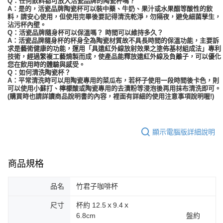
Q：任何飲料都可放入活瓷品牌的陶瓷杯嗎？
A：是的，活瓷品牌陶瓷杯可以裝中藥、牛奶、果汁或水果醋等酸性的飲
料，請安心使用，但使用完畢後要記得清洗乾淨，勿隔夜，避免細菌孳生，
沾污杯內壁。
Q：活瓷品牌隨身杯可以保溫嗎？ 時間可以維持多久？
A：活瓷品牌隨身杯的杯身全為陶瓷材質故不具長時間的保溫功能，主要訴
求是藝術健康的功能，運用「具遠紅外線放射效果之塗佈基材組成法」專利
技術，經過繁複工藝燒製而成，使產品能釋放遠紅外線及負離子，可以優化
您在飲用時的體驗與感受。
Q：如何清洗陶瓷杯？
A：平常清洗時可以用陶瓷專用的菜瓜布，若杯子使用一段時間後卡色，則
可以使用小蘇打、檸檬酸或陶瓷專用的去漬粉等浸泡後再用抹布清洗即可。
(購買時也請詳讀商品說明書的內容，裡面有詳細的使用注意事項說明喔!)
顯示電腦版詳細說明
商品規格
品名
竹君子咖啡杯
尺寸
杯約 12.5ｘ9.4ｘ
6.8cm 盤約