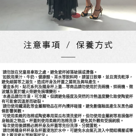
˙請勿放在兒童易拿取之處，避免瓷杯掉落破損或燙傷。
˙如飲用果汁、牛奶、健康醋、茶水等飲料時，請當日飲畢，並且清洗乾淨，
避免細菌等之滋生，造成杯身及杯蓋之菌斑及異味產生。
˙鎏金系列、貼花系列及隨身杯上蓋…等商品請勿使用於洗碗機、烘碗機、微
波爐及置於爐火旁避免損壞變形。
˙本產品請勿冷凍，可冷藏。但請避免極度及突然的冷熱溫度變化致使陶瓷杯
有可能會因溫差而破裂。
˙請勿使用鐵湯匙等金屬類物品在杯內攪拌碰撞，避免劃傷釉面產生灰黑色線
條影響美觀。
˙可使用柔緻的泡棉或陶瓷專用菜瓜布清洗瓷杯，但勿使用金屬刷等易損傷杯
身釉面之物品。杯蓋則使用柔緻的泡棉洗淨，避免其外觀有受損刷痕。
˙每次使用後請務必將杯身及杯蓋等充份洗淨、分開置乾。
˙請勿將隨身杯杯身及杯蓋浸泡於水中，可避免水由氣孔流入中間結構層或導
致上蓋活瓷片等脫落狀況。