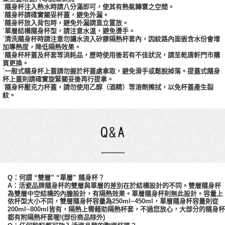
˙隨身杯注入熱水時請八分滿即可，使其有熱氣轉寰之空間。
˙隨身杯請確實關妥杯蓋，避免外漏。
˙隨身杯放入背包時，避免外漏請直立置放。
˙單層結構隨身杯型，請注意水溫，避免燙手。
˙清洗隨身杯時請注意勿讓水流入矽膠隔熱杯套內，因紋路內面嵌含水份會增
加導熱度，降低隔熱效果。
˙隨身杯杯蓋及杯套等消耗品，歷時使用後若有不佳狀況，請至乾唐軒門市購
買更換。
˙一般式隨身杯上蓋請勿握於杯蓋處拿取，避免滑手或鬆脫掉落。提蓋式隨身
杯上蓋則請確實旋緊關妥後再行提拿。
˙隨身杯壓克力杯蓋，請勿使用乙醇（酒精）等溶劑擦拭，以免杯蓋產生裂
紋。
Q：何謂 “雙層” “單層” 隨身杯？
A：活瓷品牌隨身杯的雙層與單層的差別在於結構設計的不同。雙層隨身杯
為雙層中空結構的內膽設計，有隔熱效果。單層隨身杯則無此設計。容量上
依杯型大小不同，
雙層
隨身杯容量為
250ml~450ml，單層隨身杯容量則從
200ml~800ml皆有，隔熱上需藉助隔熱杯套，不過您放心，大部分的隨身杯
都有附隔熱杯套喔!(部份商品除外)