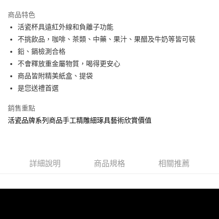
3 期 0 利率 每期
NT$1,093
21家銀行
商品特色
6 期 0 利率 每期
NT$546
21家銀行
合作金庫商業銀行
第一商業銀行
活瓷杯具遠紅外線和負離子功能
華南商業銀行
彰化商業銀行
12 期 0 利率 每期
NT$273
21家銀行
合作金庫商業銀行
第一商業銀行
不挑飲品，咖啡、茶類、中藥、果汁、果醋及牛奶等皆可裝
上海商業儲蓄銀行
台北富邦商業銀行
華南商業銀行
彰化商業銀行
合作金庫商業銀行
第一商業銀行
LINE Pay
國泰世華商業銀行
兆豐國際商業銀行
鉛、鎘檢測合格
上海商業儲蓄銀行
台北富邦商業銀行
華南商業銀行
彰化商業銀行
臺灣中小企業銀行
台中商業銀行
不會釋放重金屬物質，喝得更安心
國泰世華商業銀行
兆豐國際商業銀行
Apple Pay
上海商業儲蓄銀行
台北富邦商業銀行
匯豐（台灣）商業銀行
華泰商業銀行
臺灣中小企業銀行
台中商業銀行
商品皆附精美紙盒、提袋
國泰世華商業銀行
兆豐國際商業銀行
聯邦商業銀行
遠東國際商業銀行
匯豐（台灣）商業銀行
華泰商業銀行
街口支付
是您送禮首選
臺灣中小企業銀行
台中商業銀行
元大商業銀行
永豐商業銀行
聯邦商業銀行
遠東國際商業銀行
匯豐（台灣）商業銀行
華泰商業銀行
玉山商業銀行
星展（台灣）商業銀行
悠遊付
元大商業銀行
永豐商業銀行
銷售重點
聯邦商業銀行
遠東國際商業銀行
台新國際商業銀行
中國信託商業銀行
玉山商業銀行
星展（台灣）商業銀行
活瓷品牌系列商品手工精雕細琢具藝術欣賞價值
元大商業銀行
永豐商業銀行
台灣樂天信用卡公司
Google Pay
台新國際商業銀行
中國信託商業銀行
玉山商業銀行
星展（台灣）商業銀行
台灣樂天信用卡公司
台新國際商業銀行
中國信託商業銀行
全盈+PAY
台灣樂天信用卡公司
大哥付你分期
詳細說明
商品規格
相關推薦
相關說明
【大哥付你分期使用說明】
AFTEE先享後付
1.本服務由台灣大哥大提供，台灣大哥大用戶可立即使用無須另外申請。
2.付款方式選擇「大哥付你分期」，訂單成立後會自動跳轉到大哥付的交易
相關說明
流程，驗證手機門號後，選擇欲分期的期數、繳款截止日，確認付款後即完
【關於「AFTEE先享後付」】
成交易。