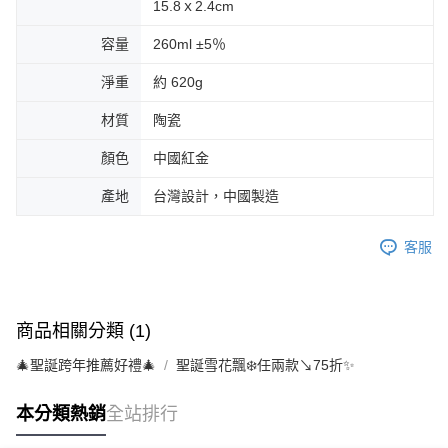
15.8ｘ2.4cm
容量
260ml ±5％
淨重
約 620g
材質
陶瓷
顏色
中國紅金
產地
台灣設計，中國製造
客服
商品相關分類 (1)
🎄聖誕跨年推薦好禮🎄
聖誕雪花飄❄️任兩款↘75折✨
本分類熱銷
全站排行