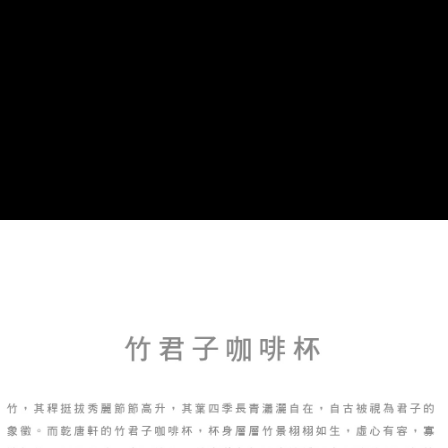
Hami Point
AFTEE先享後付是「在收到商品之後才付款」的支付方式。 讓您購物簡單
3.實際核准額度、可分期數及費用金額請依後續交易確認頁面所載為準。
便利好安心！
相關說明
4.訂單成立30分鐘內，如未前往確認交易或遇審核未通過，訂單將自動取
１．簡單：不需註冊會員、不需綁卡、不需儲值。
「Hami Point」為中華電信所提供之點數服務，可於會員專區綁定中華電信
消。如遇「轉專審核」未通過狀況，表示未達大哥付你分期系統評分，恕無
２．便利：只要手機號碼，簡訊認證，即可結帳。
ATM付款
會員帳號後，即可在購物車使用 Hami Point 折抵消費金額 (1點等於1元)。
法說明評估內容。
３．安心：先確認商品／服務後，再付款。
【繳款方式說明】
貨到付款
1.分期款項不併入電信帳單，「大哥付你分期」於每月結算日後寄送繳費提
【「AFTEE先享後付」結帳流程】
醒簡訊。
１．於結帳方式選擇「AFTEE先享後付」後，將跳轉至「AFTEE先享後付」
2.透過簡訊連結打開帳單後，可選擇「超商條碼／台灣大直營門市／銀行轉
結帳頁面，進行簡訊認證並確認金額後，即可完成結帳。
運送方式
帳／街口支付／iPASS MONEY」等通路繳費。
２．訂單成立數日內，您將收到繳費通知簡訊。
7-11取貨(快速到店)，2件以上商品，請改選其他配送方式
３．收到繳費通知簡訊後14天內，點擊此簡訊中的連結，可透過四大超商／
【注意事項】
ATM／網路銀行／等多元方式進行付款，方視為交易完成。
每筆NT$95，滿NT$2,500(含以上)免運費
1.本服務係由「台灣大哥大股份有限公司」（以下簡稱本公司）所提供，讓
※ 請注意：結帳手續完成當下不需立刻繳費，但若您需要取消訂單，請聯絡
用戶於交易時，得透過本服務購買商品或服務，並由商店將買賣／分期付款
購買商品的店家。未經商家同意取消之訂單仍視為有效，需透過AFTEE先享
郵局或黑貓宅急便寄出
買賣價金債權讓與本公司後，依約使用本公司帳單繳交帳款。
後付繳納相關費用。
2.基於同意付款使用「大哥付你分期」之契約關係目的，商店將以您的個人
每筆NT$150，滿NT$2,500(含以上)免運費
※ 交易是否成功請以「AFTEE先享後付 」之結帳頁面顯示為準，若有關於
資料（包含姓名、電話或地址）提供予台灣大哥大進項蒐集、處理及利用，
是否繳費成功／繳費後需取消欲退款等相關疑問，請聯繫「AFTEE先享後付
由本公司與您本人進行分期帳單所需資料之確認、核對及更正。
宅配-外島
客戶支援中心」
https://netprotections.freshdesk.com/support/home
3.完整用戶服務條款，請詳閱以下連結：
https://oppay.tw/userRule
每筆NT$250，滿NT$2,500(含以上)免運費
【注意事項】
１．透過由恩沛科技股份有限公司提供之「AFTEE先享後付」服務完成之交
貨到付款
易，需依本服務之必要範圍內提供個人資料，並將交易相關給付款項請求債
每筆NT$150，滿NT$2,500(含以上)免運費
權轉讓予恩沛科技股份有限公司。
２．關於個人資料處理事宜，請瀏覽以下網址：
https://aftee.tw/terms/#terms3
海外配送
查看運費