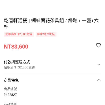
乾唐軒活瓷 | 蝴蝶蘭花茶具組 / 綠釉 / 一壺+六
杯
超取滿NT$2,500免運
國家/地區配送
NT$3,600
付款與運送方式
超取滿NT$2,500免運
付款方式
商品特色
信用卡一次付款
商品編號
信用卡分期付款
9422827
3 期 0 利率 每期
NT$1,200
21家銀行
商品特色