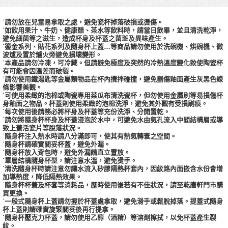
˙請勿放在兒童易拿取之處，避免瓷杯掉落破損或燙傷。
˙如飲用果汁、牛奶、健康醋、茶水等飲料時，請當日飲畢，並且清洗乾淨，
避免細菌等之滋生，造成杯身及杯蓋之菌斑及異味產生。
˙鎏金系列、貼花系列及隨身杯上蓋…等商品請勿使用於洗碗機、烘碗機、微
波爐及置於爐火旁避免損壞變形。
˙本產品請勿冷凍，可冷藏。但請避免極度及突然的冷熱溫度變化致使陶瓷杯
有可能會因溫差而破裂。
˙請勿使用鐵湯匙等金屬類物品在杯內攪拌碰撞，避免劃傷釉面產生灰黑色線
條影響美觀。
˙可使用柔緻的泡棉或陶瓷專用菜瓜布清洗瓷杯，但勿使用金屬刷等易損傷杯
身釉面之物品。杯蓋則使用柔緻的泡棉洗淨，避免其外觀有受損刷痕。
˙每次使用後請務必將杯身及杯蓋等充份洗淨、分開置乾。
˙請勿將隨身杯杯身及杯蓋浸泡於水中，可避免水由氣孔流入中間結構層或導
致上蓋活瓷片等脫落狀況。
˙隨身杯注入熱水時請八分滿即可，使其有熱氣轉寰之空間。
˙隨身杯請確實關妥杯蓋，避免外漏。
˙隨身杯放入背包時，避免外漏請直立置放。
˙單層結構隨身杯型，請注意水溫，避免燙手。
˙清洗隨身杯時請注意勿讓水流入矽膠隔熱杯套內，因紋路內面嵌含水份會增
加導熱度，降低隔熱效果。
˙隨身杯杯蓋及杯套等消耗品，歷時使用後若有不佳狀況，請至乾唐軒門市購
買更換。
˙一般式隨身杯上蓋請勿握於杯蓋處拿取，避免滑手或鬆脫掉落。提蓋式隨身
杯上蓋則請確實旋緊關妥後再行提拿。
˙隨身杯壓克力杯蓋，請勿使用乙醇（酒精）等溶劑擦拭，以免杯蓋產生裂
紋。