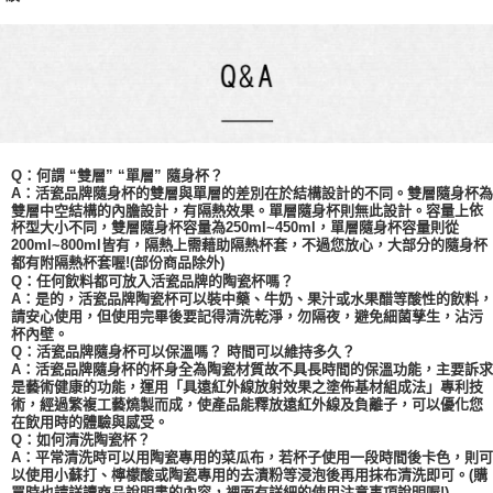
Q：何謂 “雙層” “單層” 隨身杯？
A：活瓷品牌隨身杯的雙層與單層的差別在於結構設計的不同。雙層隨身杯為
依
雙層中空結構的內膽設計，有隔熱效果。單層隨身杯則無此設計。容量上
杯型大小不同，
雙層
隨身杯容量為
250ml~450ml，單層隨身杯容量則從
200ml~800ml皆有，隔熱上需藉助隔熱杯套，不過您放心，大部分的隨身杯
都有附隔熱杯套喔!(部份商品除外)
Q：任何飲料都可放入活瓷品牌的陶瓷杯嗎？
A：是的，活瓷品牌陶瓷杯可以裝中藥、牛奶、果汁或水果醋等酸性的飲料，
請安心使用，但使用完畢後要記得清洗乾淨，勿隔夜，避免細菌孳生，沾污
杯內壁。
Q：活瓷品牌隨身杯可以保溫嗎？ 時間可以維持多久？
A：活瓷品牌隨身杯的杯身全為陶瓷材質故不具長時間的保溫功能，主要訴求
是藝術健康的功能，運用「具遠紅外線放射效果之塗佈基材組成法」專利技
術，經過繁複工藝燒製而成，使產品能釋放遠紅外線及負離子，可以優化您
在飲用時的體驗與感受。
Q：如何清洗陶瓷杯？
A：平常清洗時可以用陶瓷專用的菜瓜布，若杯子使用一段時間後卡色，則可
以使用小蘇打、檸檬酸或陶瓷專用的去漬粉等浸泡後再用抹布清洗即可。(購
買時也請詳讀商品說明書的內容，裡面有詳細的使用注意事項說明喔!)