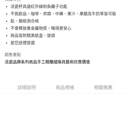
6 期 0 利率 每期
NT$600
21家銀行
合作金庫商業銀行
第一商業銀行
活瓷杯具遠紅外線和負離子功能
華南商業銀行
彰化商業銀行
12 期 0 利率 每期
NT$300
21家銀行
合作金庫商業銀行
第一商業銀行
不挑飲品，咖啡、茶類、中藥、果汁、果醋及牛奶等皆可裝
上海商業儲蓄銀行
台北富邦商業銀行
華南商業銀行
彰化商業銀行
合作金庫商業銀行
第一商業銀行
LINE Pay
國泰世華商業銀行
兆豐國際商業銀行
鉛、鎘檢測合格
上海商業儲蓄銀行
台北富邦商業銀行
華南商業銀行
彰化商業銀行
臺灣中小企業銀行
台中商業銀行
不會釋放重金屬物質，喝得更安心
國泰世華商業銀行
兆豐國際商業銀行
Apple Pay
上海商業儲蓄銀行
台北富邦商業銀行
匯豐（台灣）商業銀行
華泰商業銀行
臺灣中小企業銀行
台中商業銀行
商品皆附精美紙盒、提袋
國泰世華商業銀行
兆豐國際商業銀行
聯邦商業銀行
遠東國際商業銀行
匯豐（台灣）商業銀行
華泰商業銀行
街口支付
是您送禮首選
臺灣中小企業銀行
台中商業銀行
元大商業銀行
永豐商業銀行
聯邦商業銀行
遠東國際商業銀行
匯豐（台灣）商業銀行
華泰商業銀行
玉山商業銀行
星展（台灣）商業銀行
悠遊付
元大商業銀行
永豐商業銀行
銷售重點
聯邦商業銀行
遠東國際商業銀行
台新國際商業銀行
中國信託商業銀行
玉山商業銀行
星展（台灣）商業銀行
活瓷品牌系列商品手工精雕細琢具藝術欣賞價值
元大商業銀行
永豐商業銀行
台灣樂天信用卡公司
Google Pay
台新國際商業銀行
中國信託商業銀行
玉山商業銀行
星展（台灣）商業銀行
台灣樂天信用卡公司
台新國際商業銀行
中國信託商業銀行
全盈+PAY
台灣樂天信用卡公司
大哥付你分期
詳細說明
商品規格
相關推薦
相關說明
【大哥付你分期使用說明】
AFTEE先享後付
1.本服務由台灣大哥大提供，台灣大哥大用戶可立即使用無須另外申請。
2.付款方式選擇「大哥付你分期」，訂單成立後會自動跳轉到大哥付的交易
相關說明
流程，驗證手機門號後，選擇欲分期的期數、繳款截止日，確認付款後即完
【關於「AFTEE先享後付」】
成交易。
Hami Point
AFTEE先享後付是「在收到商品之後才付款」的支付方式。 讓您購物簡單
3.實際核准額度、可分期數及費用金額請依後續交易確認頁面所載為準。
便利好安心！
相關說明