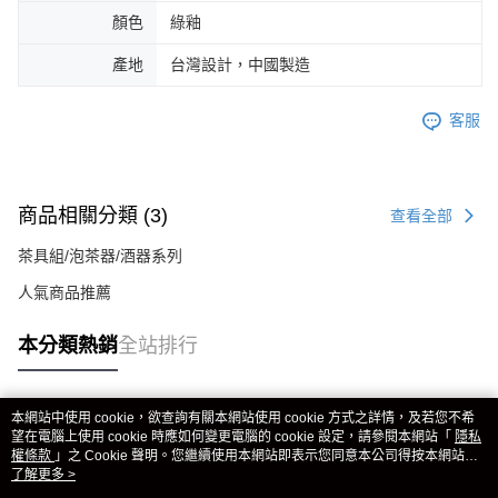
顏色
綠釉
產地
台灣設計，中國製造
客服
商品相關分類 (3)
查看全部
茶具組/泡茶器/酒器系列
人氣商品推薦
本分類熱銷
全站排行
本網站中使用 cookie，欲查詢有關本網站使用 cookie 方式之詳情，及若您不希
熱門標籤
望在電腦上使用 cookie 時應如何變更電腦的 cookie 設定，請參閱本網站「
隱私
權條款
」之 Cookie 聲明。您繼續使用本網站即表示您同意本公司得按本網站使
用條款之 Cookie 聲明使用 cookie。
了解更多 >