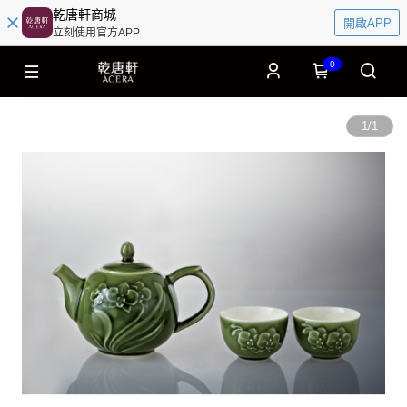
乾唐軒商城
開啟APP
立刻使用官方APP
0
1
/
1