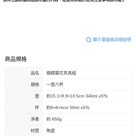
顯示電腦版詳細說明
商品規格
品名
蝴蝶蘭花茶具組
規格
一壺六杯
壺
約15.1×9.8×10.5cm 340ml ±5％
杯
約6×6×4cm 50ml ±5％
淨重
約 650g
材質
陶瓷