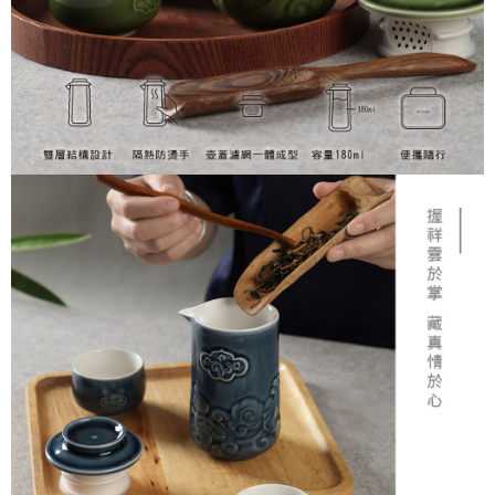
易，需依本服務之必要範圍內提供個人資料，並將交易相關給付款項請求債
每筆NT$150，滿NT$2,500(含以上)免運費
權轉讓予恩沛科技股份有限公司。
２．關於個人資料處理事宜，請瀏覽以下網址：
https://aftee.tw/terms/#terms3
海外配送
查看運費
３．未成年的使用者請事先徵得法定代理人或監護人之同意方可使用
「AFTEE先享後付」，若未經同意申辦者引起之損失，本公司不負相關責
順豐速運(香港/澳門)
查看運費
任。
４．使用「AFTEE先享後付」時，將依據個別帳號之用戶狀況，依本公司即
時審查核予不同之上限額度；若仍有額度不足之情形，本公司將視審查結果
請求用戶進行身份認證。
５．嚴禁一人註冊多個帳號或使用他人資訊註冊。若發現惡意使用之情形，
恩沛科技股份有限公司將有權停止該用戶之使用額度並採取法律行動。