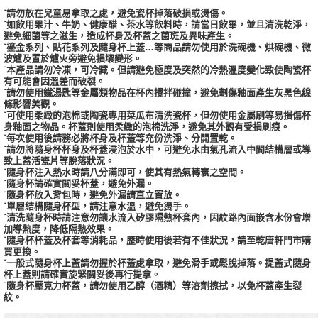
˙請勿放在兒童易拿取之處，避免瓷杯掉落破損或燙傷。
˙如飲用果汁、牛奶、健康醋、茶水等飲料時，請當日飲畢，並且清洗乾淨，
避免細菌等之滋生，造成杯身及杯蓋之菌斑及異味產生。
˙鎏金系列、貼花系列及隨身杯上蓋…等商品請勿使用於洗碗機、烘碗機、微
波爐及置於爐火旁避免損壞變形。
˙本產品請勿冷凍，可冷藏。但請避免極度及突然的冷熱溫度變化致使陶瓷杯
有可能會因溫差而破裂。
˙請勿使用鐵湯匙等金屬類物品在杯內攪拌碰撞，避免劃傷釉面產生灰黑色線
條影響美觀。
˙可使用柔緻的泡棉或陶瓷專用菜瓜布清洗瓷杯，但勿使用金屬刷等易損傷杯
身釉面之物品。杯蓋則使用柔緻的泡棉洗淨，避免其外觀有受損刷痕。
˙每次使用後請務必將杯身及杯蓋等充份洗淨、分開置乾。
˙請勿將隨身杯杯身及杯蓋浸泡於水中，可避免水由氣孔流入中間結構層或導
致上蓋活瓷片等脫落狀況。
˙隨身杯注入熱水時請八分滿即可，使其有熱氣轉寰之空間。
˙隨身杯請確實關妥杯蓋，避免外漏。
˙隨身杯放入背包時，避免外漏請直立置放。
˙單層結構隨身杯型，請注意水溫，避免燙手。
˙清洗隨身杯時請注意勿讓水流入矽膠隔熱杯套內，因紋路內面嵌含水份會增
加導熱度，降低隔熱效果。
˙隨身杯杯蓋及杯套等消耗品，歷時使用後若有不佳狀況，請至乾唐軒門市購
買更換。
˙一般式隨身杯上蓋請勿握於杯蓋處拿取，避免滑手或鬆脫掉落。提蓋式隨身
杯上蓋則請確實旋緊關妥後再行提拿。
˙隨身杯壓克力杯蓋，請勿使用乙醇（酒精）等溶劑擦拭，以免杯蓋產生裂
紋。