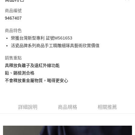
信用卡一次付款
商品編號
信用卡分期付款
9467407
3 期 0 利率 每期
NT$1,120
21家銀行
商品特色
6 期 0 利率 每期
NT$560
21家銀行
合作金庫商業銀行
第一商業銀行
榮獲台灣新型專利 証號M561653
華南商業銀行
彰化商業銀行
12 期 0 利率 每期
NT$280
21家銀行
合作金庫商業銀行
第一商業銀行
活瓷品牌系列商品手工精雕細琢具藝術欣賞價值
上海商業儲蓄銀行
台北富邦商業銀行
華南商業銀行
彰化商業銀行
合作金庫商業銀行
第一商業銀行
LINE Pay
國泰世華商業銀行
兆豐國際商業銀行
上海商業儲蓄銀行
台北富邦商業銀行
華南商業銀行
彰化商業銀行
銷售重點
臺灣中小企業銀行
台中商業銀行
國泰世華商業銀行
兆豐國際商業銀行
Apple Pay
上海商業儲蓄銀行
台北富邦商業銀行
具釋放負離子及遠紅外線功能
匯豐（台灣）商業銀行
華泰商業銀行
臺灣中小企業銀行
台中商業銀行
國泰世華商業銀行
兆豐國際商業銀行
聯邦商業銀行
遠東國際商業銀行
鉛、鎘檢測合格
匯豐（台灣）商業銀行
華泰商業銀行
街口支付
臺灣中小企業銀行
台中商業銀行
元大商業銀行
永豐商業銀行
不會釋放重金屬物質，喝得更安心
聯邦商業銀行
遠東國際商業銀行
匯豐（台灣）商業銀行
華泰商業銀行
玉山商業銀行
星展（台灣）商業銀行
悠遊付
元大商業銀行
永豐商業銀行
聯邦商業銀行
遠東國際商業銀行
台新國際商業銀行
中國信託商業銀行
玉山商業銀行
星展（台灣）商業銀行
元大商業銀行
永豐商業銀行
台灣樂天信用卡公司
Google Pay
台新國際商業銀行
中國信託商業銀行
玉山商業銀行
星展（台灣）商業銀行
台灣樂天信用卡公司
詳細說明
商品規格
相關推薦
台新國際商業銀行
中國信託商業銀行
全盈+PAY
台灣樂天信用卡公司
大哥付你分期
相關說明
【大哥付你分期使用說明】