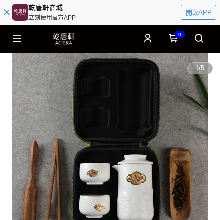
乾唐軒商城
開啟APP
立刻使用官方APP
0
1
/
5