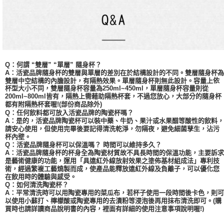
Q：何謂 “雙層” “單層” 隨身杯？
A：活瓷品牌隨身杯的雙層與單層的差別在於結構設計的不同。雙層隨身杯為
依
雙層中空結構的內膽設計，有隔熱效果。單層隨身杯則無此設計。容量上
杯型大小不同，
雙層
隨身杯容量為
250ml~450ml，單層隨身杯容量則從
200ml~800ml皆有，隔熱上需藉助隔熱杯套，不過您放心，大部分的隨身杯
都有附隔熱杯套喔!(部份商品除外)
Q：任何飲料都可放入活瓷品牌的陶瓷杯嗎？
A：是的，活瓷品牌陶瓷杯可以裝中藥、牛奶、果汁或水果醋等酸性的飲料，
請安心使用，但使用完畢後要記得清洗乾淨，勿隔夜，避免細菌孳生，沾污
杯內壁。
Q：活瓷品牌隨身杯可以保溫嗎？ 時間可以維持多久？
A：活瓷品牌隨身杯的杯身全為陶瓷材質故不具長時間的保溫功能，主要訴求
是藝術健康的功能，運用「具遠紅外線放射效果之塗佈基材組成法」專利技
術，經過繁複工藝燒製而成，使產品能釋放遠紅外線及負離子，可以優化您
在飲用時的體驗與感受。
Q：如何清洗陶瓷杯？
A：平常清洗時可以用陶瓷專用的菜瓜布，若杯子使用一段時間後卡色，則可
以使用小蘇打、檸檬酸或陶瓷專用的去漬粉等浸泡後再用抹布清洗即可。(購
買時也請詳讀商品說明書的內容，裡面有詳細的使用注意事項說明喔!)