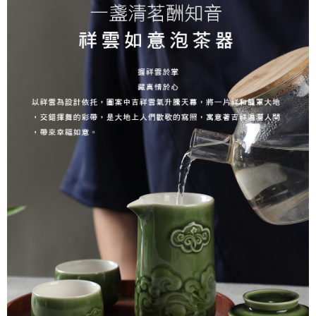
AFTEE先享後付
1.本服務由台灣大哥大提供，台灣大哥大用戶可立即使用無須另外申請。
2.付款方式選擇「大哥付你分期」，訂單成立後會自動跳轉到大哥付的交易
相關說明
流程，驗證手機門號後，選擇欲分期的期數、繳款截止日，確認付款後即完
【關於「AFTEE先享後付」】
成交易。
Hami Point
AFTEE先享後付是「在收到商品之後才付款」的支付方式。 讓您購物簡單
3.實際核准額度、可分期數及費用金額請依後續交易確認頁面所載為準。
便利好安心！
相關說明
4.訂單成立30分鐘內，如未前往確認交易或遇審核未通過，訂單將自動取
１．簡單：不需註冊會員、不需綁卡、不需儲值。
「Hami Point」為中華電信所提供之點數服務，可於會員專區綁定中華電信
消。如遇「轉專審核」未通過狀況，表示未達大哥付你分期系統評分，恕無
２．便利：只要手機號碼，簡訊認證，即可結帳。
ATM付款
會員帳號後，即可在購物車使用 Hami Point 折抵消費金額 (1點等於1元)。
法說明評估內容。
３．安心：先確認商品／服務後，再付款。
【繳款方式說明】
貨到付款
1.分期款項不併入電信帳單，「大哥付你分期」於每月結算日後寄送繳費提
【「AFTEE先享後付」結帳流程】
醒簡訊。
１．於結帳方式選擇「AFTEE先享後付」後，將跳轉至「AFTEE先享後付」
2.透過簡訊連結打開帳單後，可選擇「超商條碼／台灣大直營門市／銀行轉
結帳頁面，進行簡訊認證並確認金額後，即可完成結帳。
運送方式
帳／街口支付／iPASS MONEY」等通路繳費。
２．訂單成立數日內，您將收到繳費通知簡訊。
7-11取貨(快速到店)，2件以上商品，請改選其他配送方式
３．收到繳費通知簡訊後14天內，點擊此簡訊中的連結，可透過四大超商／
【注意事項】
ATM／網路銀行／等多元方式進行付款，方視為交易完成。
每筆NT$95，滿NT$2,500(含以上)免運費
1.本服務係由「台灣大哥大股份有限公司」（以下簡稱本公司）所提供，讓
※ 請注意：結帳手續完成當下不需立刻繳費，但若您需要取消訂單，請聯絡
用戶於交易時，得透過本服務購買商品或服務，並由商店將買賣／分期付款
購買商品的店家。未經商家同意取消之訂單仍視為有效，需透過AFTEE先享
郵局或黑貓宅急便寄出
買賣價金債權讓與本公司後，依約使用本公司帳單繳交帳款。
後付繳納相關費用。
2.基於同意付款使用「大哥付你分期」之契約關係目的，商店將以您的個人
每筆NT$150，滿NT$2,500(含以上)免運費
※ 交易是否成功請以「AFTEE先享後付 」之結帳頁面顯示為準，若有關於
資料（包含姓名、電話或地址）提供予台灣大哥大進項蒐集、處理及利用，
是否繳費成功／繳費後需取消欲退款等相關疑問，請聯繫「AFTEE先享後付
由本公司與您本人進行分期帳單所需資料之確認、核對及更正。
宅配-外島
客戶支援中心」
https://netprotections.freshdesk.com/support/home
3.完整用戶服務條款，請詳閱以下連結：
https://oppay.tw/userRule
每筆NT$250，滿NT$2,500(含以上)免運費
【注意事項】
１．透過由恩沛科技股份有限公司提供之「AFTEE先享後付」服務完成之交
貨到付款