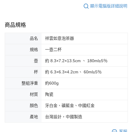
顯示電腦版詳細說明
商品規格
品名
祥雲如意泡茶器
規格
一壺二杯
壺
約 8.3×7.2×13.5cm 、 180ml±5％
杯
約 6.3×6.3×4.2cm、 60ml±5％
整組淨重
約600g
材質
陶瓷
顏色
牙白金、礦藍金、中國紅金
產地
台灣設計，中國製造
客服